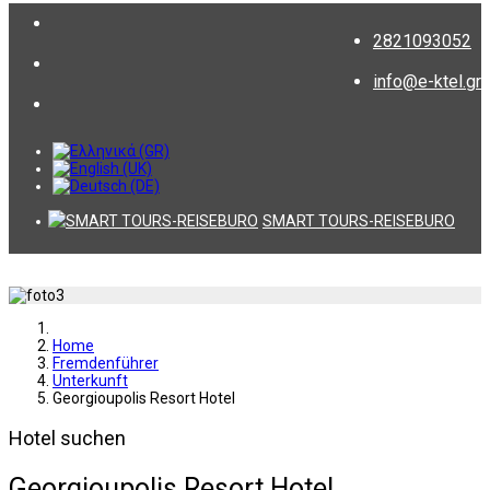
2821093052
info@e-ktel.gr
SMART TOURS-REISEBURO
Home
Fremdenführer
Unterkunft
Georgioupolis Resort Hotel
Hotel suchen
Georgioupolis Resort Hotel