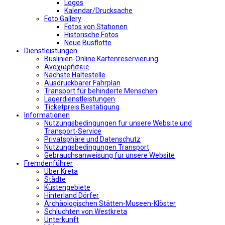
Logos
Kalendar/Drucksache
Foto Gallery
Fotos von Stationen
Historische Fotos
Neue Busflotte
Dienstleistungen
Buslinien-Online Kartenreservierung
Αναχωρήσεις
Nächste Haltestelle
Αusdruckbarer Fahrplan
Transport für behinderte Menschen
Lagerdienstleistungen
Ticketpreis Bestätigung
Informationen
Nutzungsbedingungen fur unsere Website und
Transport-Service
Privatsphäre und Datenschutz
Nutzungsbedingungen Transport
Gebrauchsanweisung fur unsere Website
Fremdenführer
Uber Kreta
Städte
Küstengebiete
Hinterland Dörfer
Archäologischen Stätten-Museen-Klöster
Schluchten von Westkreta
Unterkunft