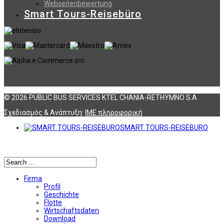
Webseitenbewertung
Smart Tours-Reisebüro
© 2026 PUBLIC BUS SERVICES KTEL CHANIA-RETHYMNO S.A
Σχεδιασμός & Ανάπτυξη:
ΙΜΕ πληροφορική
SMART TOURS-REISEBURO
Αναζήτηση
Firma
Profil
Geschichte
Flotte
Wirtschaftsdaten
Download