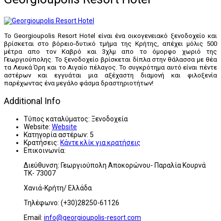
Το Georgioupolis Resort Hotel είναι ένα οικογενειακό ξενοδοχείο και
βρίσκεται στο βόρειο-δυτικό τμήμα της Κρήτης, απέχει μόλις 500
μέτρα απο τον Καβρό και 3χλμ απο το όμορφο χωριό της
Γεωργιούπολης. Το ξενοδοχείο βρίσκεται δίπλα στην θάλασσα με θέα
τα Λευκά Όρη και το Αιγαίο πέλαγος. Το συγκρότημα αυτό είναι πέντε
αστέρων και εγγυάται μια αξέχαστη διαμονή και φιλοξενία
παρέχωντας ένα μεγάλο φάσμα δραστηριοτήτων!
Additional Info
Τύπος καταλύματος:
Ξενοδοχεία
Website:
Website
Κατηγορία αστέρων:
5
Κρατήσεις:
Κάντε κλίκ για κρατήσεις
Επικοινωνία:
Διεύθυνση: Γεωργιούπολη Αποκορώνου- Παραλία Κουρνά
ΤΚ- 73007
Χανιά-Κρήτη/ Ελλάδα
Τηλέφωνο: (+30)28250-61126
Email:
info@georgioupolis-resort.com