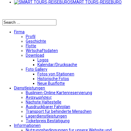
SMART TOURS-REISEBURO
Αναζήτηση
Firma
Profil
Geschichte
Flotte
Wirtschaftsdaten
Download
Logos
Kalendar/Drucksache
Foto Gallery
Fotos von Stationen
Historische Fotos
Neue Busflotte
Dienstleistungen
Buslinien-Online Kartenreservierung
Αναχωρήσεις
Nächste Haltestelle
Αusdruckbarer Fahrplan
Transport für behinderte Menschen
Lagerdienstleistungen
Ticketpreis Bestätigung
Informationen
Nutzungsbedingungen fur unsere Website und