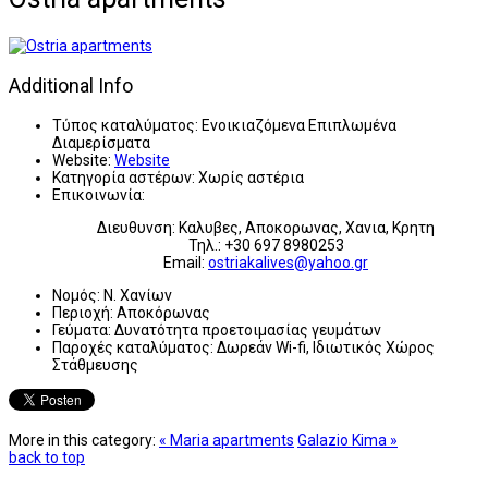
Additional Info
Τύπος καταλύματος:
Ενοικιαζόμενα Επιπλωμένα
Διαμερίσματα
Website:
Website
Κατηγορία αστέρων:
Χωρίς αστέρια
Επικοινωνία:
Διευθυνση: Καλυβες, Αποκορωνας, Χανια, Κρητη
Τηλ.: +30 697 8980253
Email:
ostriakalives@yahoo.gr
Νομός:
Ν. Χανίων
Περιοχή:
Αποκόρωνας
Γεύματα:
Δυνατότητα προετοιμασίας γευμάτων
Παροχές καταλύματος:
Δωρεάν Wi-fi, Ιδιωτικός Χώρος
Στάθμευσης
More in this category:
« Maria apartments
Galazio Kima »
back to top