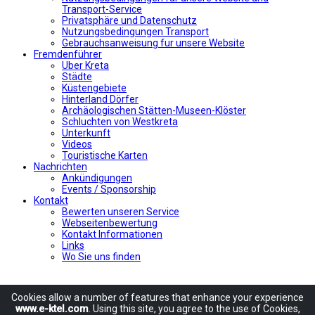
Transport-Service
Privatsphäre und Datenschutz
Nutzungsbedingungen Transport
Gebrauchsanweisung fur unsere Website
Fremdenführer
Uber Kreta
Städte
Küstengebiete
Hinterland Dörfer
Archäologischen Stätten-Museen-Klöster
Schluchten von Westkreta
Unterkunft
Videos
Touristische Karten
Nachrichten
Ankündigungen
Events / Sponsorship
Kontakt
Bewerten unseren Service
Webseitenbewertung
Kontakt Informationen
Links
Wo Sie uns finden
Cookies allow
a number of
features
that enhance
your experience
www.e-ktel.com
.
Using
this site
, you agree to
the use of
Cookies
,