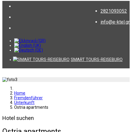
2821093052
info@e-ktel.gr
SMART TOURS-REISEBURO
Home
Fremdenführer
Unterkunft
Ostria apartments
Hotel suchen
Ostria apartments