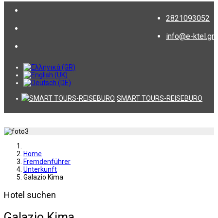
2821093052
info@e-ktel.gr
SMART TOURS-REISEBURO
Home
Fremdenführer
Unterkunft
Galazio Kima
Hotel suchen
Galazio Kima