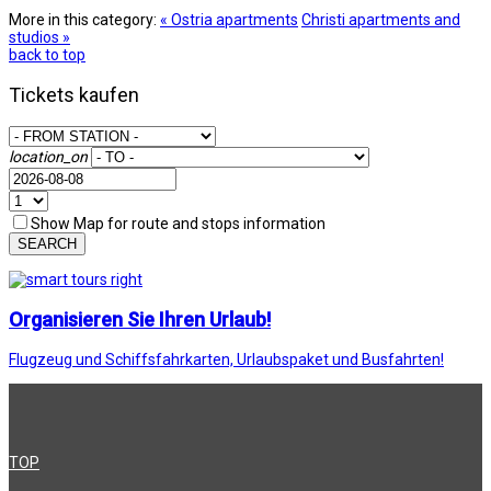
More in this category:
« Ostria apartments
Christi apartments and
studios »
back to top
Tickets kaufen
location_on
Show Map for route and stops information
SEARCH
Organisieren Sie Ihren Urlaub!
Flugzeug und Schiffsfahrkarten, Urlaubspaket und Busfahrten!
TOP