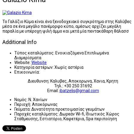
Το Γαλάζιο Κύμα είναι ένα ξενοδοχειακό συγκρότημα στης Καλύβες
μέσα σε ένα μεγάλο πανέμορφο κύπο, αμέσως αρχίζει μεγάλη
παραλία με υπέροχη ψιλή άμμο και μετά μία πεντακάθαρη θάλασσ
Additional Info
Τύπος καταλύματος:
Ενοικιαζόμενα Επιπλωμένα
Διαμερίσματα
Website:
Website
Κατηγορία αστέρων:
Χωρίς αστέρια
Επικοινωνία:
Διευθυνση: Καλυβες, Αποκορωνα, Χανια, Κρητη
Τηλ.: +30 250 31692
Email:
ibatzelis@gmail.com
Νομός:
Ν. Χανίων
Περιοχή:
Αποκόρωνας
Γεύματα:
Δυνατότητα προετοιμασίας γευμάτων
Παροχές καταλύματος:
Δωρεάν Wi-fi, Ιδιωτικός Χώρος
Στάθμευσης, Εστιατόριο, Καφετέρια, Spa περιποίηση