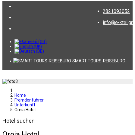
2821093052
info@e-ktel.gr
SMART TOURS-REISEBURO
Home
Fremdenführer
Unterkunft
Oreia Hotel
Hotel suchen
Oreia Hotel