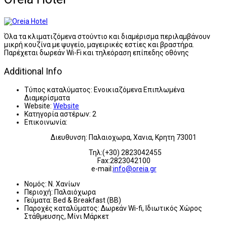
Όλα τα κλιματιζόμενα στούντιο και διαμέρισμα περιλαμβάνουν
μικρή κουζίνα με ψυγείο, μαγειρικές εστίες και βραστήρα.
Παρέχεται δωρεάν Wi-Fi και τηλεόραση επίπεδης οθόνης
Additional Info
Τύπος καταλύματος:
Ενοικιαζόμενα Επιπλωμένα
Διαμερίσματα
Website:
Website
Κατηγορία αστέρων:
2
Επικοινωνία:
Διευθυνση: Παλαιοχωρα, Χανια, Κρητη 73001
Τηλ:(+30) 2823042455
Fax:2823042100
e-mail:
info@oreia.gr
Νομός:
Ν. Χανίων
Περιοχή:
Παλαιόχωρα
Γεύματα:
Bed & Breakfast (BB)
Παροχές καταλύματος:
Δωρεάν Wi-fi, Ιδιωτικός Χώρος
Στάθμευσης, Μίνι Μάρκετ