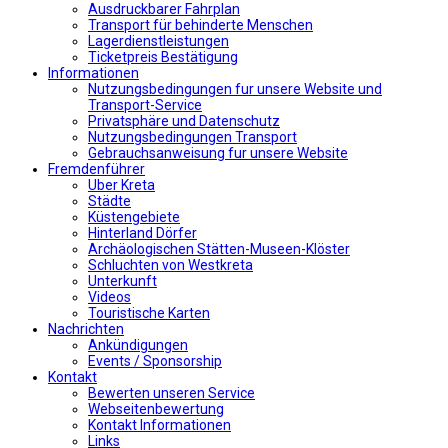
Αusdruckbarer Fahrplan
Transport für behinderte Menschen
Lagerdienstleistungen
Ticketpreis Bestätigung
Informationen
Nutzungsbedingungen fur unsere Website und
Transport-Service
Privatsphäre und Datenschutz
Nutzungsbedingungen Transport
Gebrauchsanweisung fur unsere Website
Fremdenführer
Uber Kreta
Städte
Küstengebiete
Hinterland Dörfer
Archäologischen Stätten-Museen-Klöster
Schluchten von Westkreta
Unterkunft
Videos
Touristische Karten
Nachrichten
Ankündigungen
Events / Sponsorship
Kontakt
Bewerten unseren Service
Webseitenbewertung
Kontakt Informationen
Links