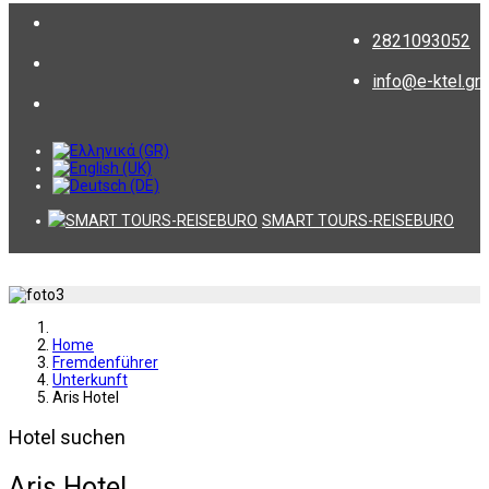
2821093052
info@e-ktel.gr
SMART TOURS-REISEBURO
Home
Fremdenführer
Unterkunft
Aris Hotel
Hotel suchen
Aris Hotel