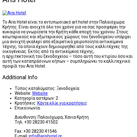
Το Aris Hotel είναι το εντυπωσιακό art hotel στην Παλαιόχωρα
Κρήτης. Είναι ανοιχτό όλο τον χρόνο για να σας προσφέρει την
ευκαιρία να γνωρίσετε την Κρήτη κάθε εποχή του χρόνου. Στους
εσωτερικούς και εξωτερικούς χώρους του ξενοδοχείου υπάρχει
μια ανοιχτή γκαλερί από εξαιρετικά χειροποίητα αντικείμενα
τέχνης, τα οποία έχουν δημιουργηθεί από τους καλλιτέχνες της
οικογένειας. Εκτός από τα αντικείμενα τέχνης,
η αρχιτεκτονική του ξενοδοχείου – τόσο αυτή του κτιρίου όσο και
αυτή των καταπράσινων κήπων
– συμπληρώνει το καλλιτεχνικό
προφίλ του Aris Hotel.
Additional Info
Τύπος καταλύματος:
Ξενοδοχεία
Website:
Website
Κατηγορία αστέρων:
2
Κρατήσεις:
Κάντε κλίκ για κρατήσεις
Επικοινωνία:
Διευθυνση: Παλαιόχωρα, Χανια Κρήτη
Tηλ. +30 28230 41502
Fax. +30 28230 41546
Ε-mail:
info@arishotel.gr