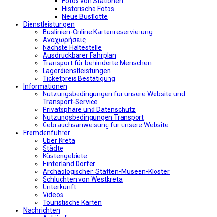
Fotos von Stationen
Historische Fotos
Neue Busflotte
Dienstleistungen
Buslinien-Online Kartenreservierung
Αναχωρήσεις
Nächste Haltestelle
Αusdruckbarer Fahrplan
Transport für behinderte Menschen
Lagerdienstleistungen
Ticketpreis Bestätigung
Informationen
Nutzungsbedingungen fur unsere Website und
Transport-Service
Privatsphäre und Datenschutz
Nutzungsbedingungen Transport
Gebrauchsanweisung fur unsere Website
Fremdenführer
Uber Kreta
Städte
Küstengebiete
Hinterland Dörfer
Archäologischen Stätten-Museen-Klöster
Schluchten von Westkreta
Unterkunft
Videos
Touristische Karten
Nachrichten