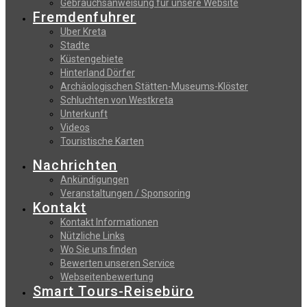
Gebrauchsanweisung fur unsere Website
Fremdenfuhrer
Uber Kreta
Stadte
Küstengebiete
Hinterland Dörfer
Archäologischen Stätten-Museums-Klöster
Schluchten von Westkreta
Unterkunft
Videos
Touristische Karten
Nachrichten
Ankündigungen
Veranstaltungen / Sponsoring
Kontakt
Kontakt Informationen
Nützliche Links
Wo Sie uns finden
Bewerten unseren Service
Webseitenbewertung
Smart Tours-Reisebüro