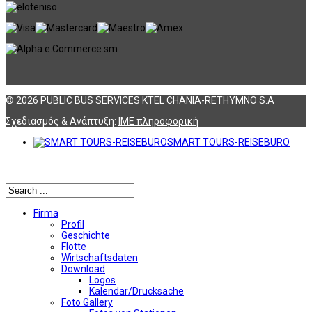
© 2026 PUBLIC BUS SERVICES KTEL CHANIA-RETHYMNO S.A
Σχεδιασμός & Ανάπτυξη:
ΙΜΕ πληροφορική
SMART TOURS-REISEBURO
Αναζήτηση
Firma
Profil
Geschichte
Flotte
Wirtschaftsdaten
Download
Logos
Kalendar/Drucksache
Foto Gallery