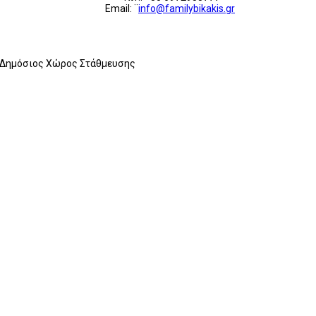
Email: ¨
info@familybikakis.gr
α, Δημόσιος Χώρος Στάθμευσης