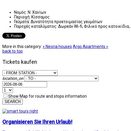
Νομός:
Ν. Χανίων
Περιοχή:
Κίσσαμος
Γεύματα:
Δυνατότητα προετοιμασίας γευμάτων
Παροχές καταλύματος:
Δωρεάν Wi-fi, Φιλικό προς κατοικίδι
More in this category:
« Neoria houses
Argo Apartments »
back to top
Tickets kaufen
location_on
Show Map for route and stops information
SEARCH
Organisieren Sie Ihren Urlaub!