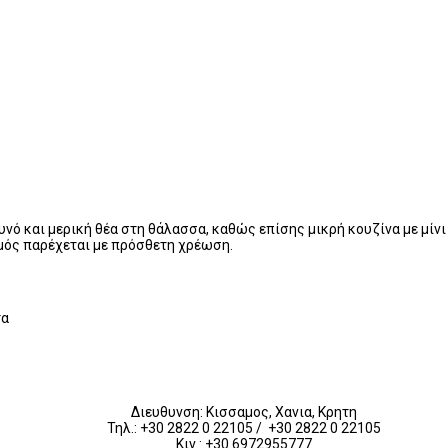
νό και μερική θέα στη θάλασσα, καθώς επίσης μικρή κουζίνα με μίνι
μός παρέχεται με πρόσθετη χρέωση.
τα
Διευθυνση: Κισσαμος, Χανια, Κρητη
Τηλ.: +30 2822 0 22105 / +30 2822 0 22105
Κιν.: +30 6972955777