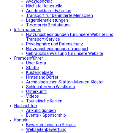
Αναχωρήσεις
Nächste Haltestelle
Αusdruckbarer Fahrplan
Transport für behinderte Menschen
Lagerdienstleistungen
Ticketpreis Bestätigung
Informationen
Nutzungsbedingungen fur unsere Website und
Transport-Service
Privatsphäre und Datenschutz
Nutzungsbedingungen Transport
Gebrauchsanweisung fur unsere Website
Fremdenführer
Uber Kreta
Städte
Küstengebiete
Hinterland Dörfer
Archäologischen Stätten-Museen-Klöster
Schluchten von Westkreta
Unterkunft
Videos
Touristische Karten
Nachrichten
Ankündigungen
Events / Sponsorship
Kontakt
Bewerten unseren Service
Webseitenbewertung