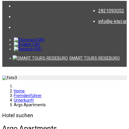
2821093052
info@e-ktel.gr
SMART TOURS-REISEBURO
Home
Fremdenführer
Unterkunft
Argo Apartments
Hotel suchen
Argo Apartments