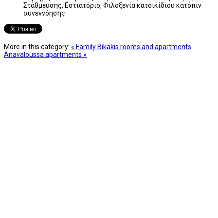
Στάθμευσης, Εστιατόριο, Φιλοξενία κατοικίδιου κατόπιν
συνεννόησης
More in this category:
« Family Bikakis rooms and apartments
Anavaloussa apartments »