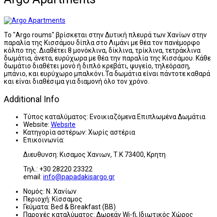
Το "Argo roums" βρίσκεται στην Δυτική πλευρά των Χανίων στην
παραλία της Κισσάμου δίπλα στο Λιμάνι με θέα τον πανέμορφο
κόλπο της. Διαθέτει 8 μονόκλινα, δίκλινα, τρίκλινα, τετράκλινα
δωμάτια, άνετα, ευρύχωρα με θέα την παραλία της Κισσάμου. Κάθε
δωμάτιο διαθέτει μονό ή διπλό κρεβάτι, ψυγείο, τηλεόραση,
μπάνιο, και ευρύχωρο μπαλκόνι.Τα δωμάτια είναι πάντοτε καθαρά
και είναι διαθέσιμα για διαμονή όλο τον χρόνο.
Additional Info
Τύπος καταλύματος:
Ενοικιαζόμενα Επιπλωμένα Δωμάτια
Website:
Website
Κατηγορία αστέρων:
Χωρίς αστέρια
Επικοινωνία:
Διευθυνση: Κισαμος Χανιων, Τ.Κ 73400, Κρητη
Τηλ.: +30 28220 23322
email:
info@papadakisargo.gr
Νομός:
Ν. Χανίων
Περιοχή:
Κίσσαμος
Γεύματα:
Bed & Breakfast (BB)
Παροχές καταλύματος:
Δωρεάν Wi-fi, Ιδιωτικός Χώρος