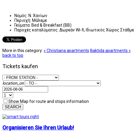
Νομός:
Ν. Χανίων
Περιοχή:
Μάλεμε
Γεύματα:
Bed & Breakfast (BB)
Παροχές καταλύματος:
Δωρεάν Wi-fi, Ιδιωτικός Χώρος Στάθμ
More in this category:
« Christiana apartments
Iliaktida apartments »
back to top
Tickets kaufen
location_on
Show Map for route and stops information
SEARCH
Organisieren Sie Ihren Urlaub!