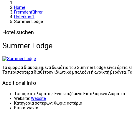
Home
Fremdenführer
Unterkunft
Summer Lodge
Hotel suchen
Summer Lodge
Τα όμορφα διακοσμημένα δωμάτια του Summer Lodge είναι άρτια επ
Τα περισσότερα διαθέτουν ιδιωτικό μπαλκόνι ή ανοικτή βεράντα. Τ
Additional Info
Τύπος καταλύματος:
Ενοικιαζόμενα Επιπλωμένα Δωμάτια
Website:
Website
Κατηγορία αστέρων:
Χωρίς αστέρια
Επικοινωνία: