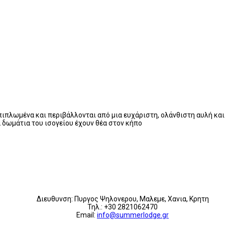
ιπλωμένα και περιβάλλονται από μια ευχάριστη, ολάνθιστη αυλή και
α δωμάτια του ισογείου έχουν θέα στον κήπο
Διευθυνση: Πυργος Ψηλονερου, Μαλεμε, Χανια, Κρητη
Τηλ.: +30 2821062470
Email:
info@summerlodge.gr