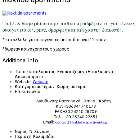
Τα LUX διαμερίσματα με πισίνα προσφέρονται για τέλειες,
οικογενειακές, prive, όμορφες και αξέχαστες διακοπές.
* κατάλληλο για οικογένειες με παιδια ανω 12 ετων
*δωρεαν κοινοχρηστους χωρους
Additional Info
Τύπος καταλύματος:
Ενοικιαζόμενα Επιπλωμένα
Διαμερίσματα
Website:
Website
Κατηγορία αστέρων:
Χωρίς αστέρια
Επικοινωνία:
Διευθυνση: Ραπανιανά - Χανιά - Κρήτη -
Κιν: +306944740179
FAX +30 28210 28709
Τηλ . +30 28240 22851
Email:
contact@iliaktida-apartments.gr
Νομός:
Ν. Χανίων
Περιοχή:
Κολυμβάρι