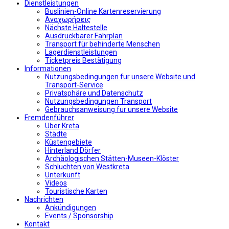
Dienstleistungen
Buslinien-Online Kartenreservierung
Αναχωρήσεις
Nächste Haltestelle
Αusdruckbarer Fahrplan
Transport für behinderte Menschen
Lagerdienstleistungen
Ticketpreis Bestätigung
Informationen
Nutzungsbedingungen fur unsere Website und
Transport-Service
Privatsphäre und Datenschutz
Nutzungsbedingungen Transport
Gebrauchsanweisung fur unsere Website
Fremdenführer
Uber Kreta
Städte
Küstengebiete
Hinterland Dörfer
Archäologischen Stätten-Museen-Klöster
Schluchten von Westkreta
Unterkunft
Videos
Touristische Karten
Nachrichten
Ankündigungen
Events / Sponsorship
Kontakt