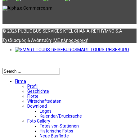
© 2026 PUBLIC BUS SERVICES KTEL CHANIA-RETHYMNO S.A
Σχεδιασμός & Ανάπτυξη:
ΙΜΕ πληροφορική
SMART TOURS-REISEBURO
Αναζήτηση
Firma
Profil
Geschichte
Flotte
Wirtschaftsdaten
Download
Logos
Kalendar/Drucksache
Foto Gallery
Fotos von Stationen
Historische Fotos
Neue Busflotte