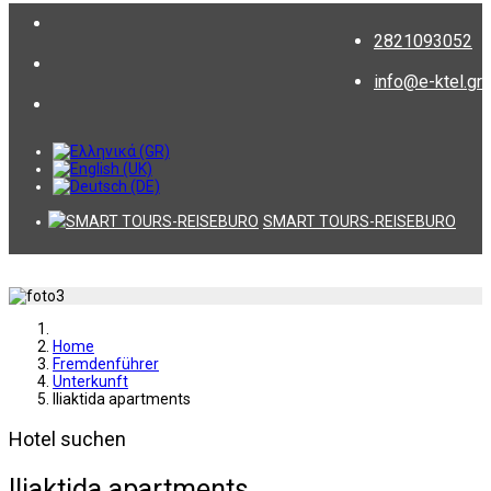
2821093052
info@e-ktel.gr
SMART TOURS-REISEBURO
Home
Fremdenführer
Unterkunft
Iliaktida apartments
Hotel suchen
Iliaktida apartments