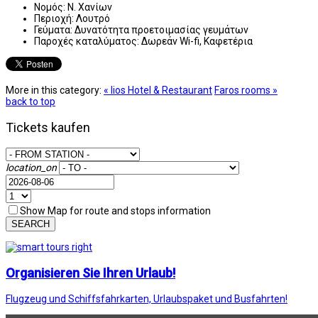
Νομός:
Ν. Χανίων
Περιοχή:
Λουτρό
Γεύματα:
Δυνατότητα προετοιμασίας γευμάτων
Παροχές καταλύματος:
Δωρεάν Wi-fi, Καφετέρια
More in this category:
« lios Hotel & Restaurant
Faros rooms »
back to top
Tickets kaufen
location_on
Show Map for route and stops information
SEARCH
Organisieren Sie Ihren Urlaub!
Flugzeug und Schiffsfahrkarten, Urlaubspaket und Busfahrten!