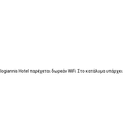
giannis Hotel παρέχεται δωρεάν WiFi. Στο κατάλυμα υπάρχει