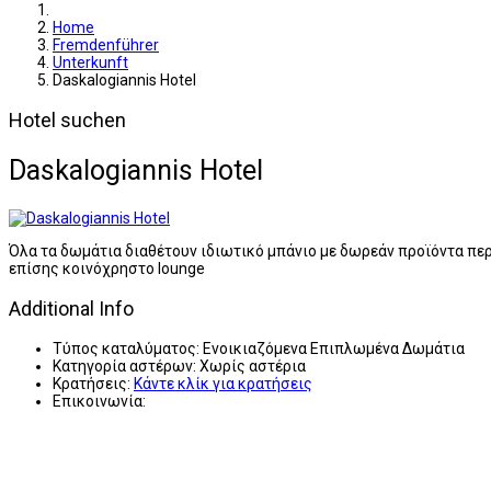
Home
Fremdenführer
Unterkunft
Daskalogiannis Hotel
Hotel suchen
Daskalogiannis Hotel
Όλα τα δωμάτια διαθέτουν ιδιωτικό μπάνιο με δωρεάν προϊόντα περ
επίσης κοινόχρηστο lounge
Additional Info
Τύπος καταλύματος:
Ενοικιαζόμενα Επιπλωμένα Δωμάτια
Κατηγορία αστέρων:
Χωρίς αστέρια
Κρατήσεις:
Κάντε κλίκ για κρατήσεις
Επικοινωνία: