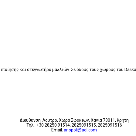
ιποίησης και στεγνωτήρα μαλλιών. Σε όλους τους χώρους του Daskalo
Διευθυνση: Λουτρο, Χωρα Σφακιων, Χανια 73011, Κρητη
Τηλ.: +30 28250 91514, 2825091515, 2825091516
Εmail:
anopoli@aol.com