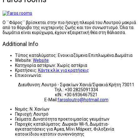
Ο ΄΄Φάρος΄΄ βρίσκεται στην πιο ήσυχη πλευρά του Λουτρού μακριά
από το θόρυβο της νυχτερινής ζωής και τον συνωστισμό. Όλα τα
δωμάτια είναι ευρύχωρα, έχουν εξαιρετική θέα στη θάλασσα.
Additional Info
Τύπος καταλύματος:
Ενοικιαζόμενα Επιπλωμένα Δωμάτια
Website:
Website
Κατηγορία αστέρων:
Χωρίς αστέρια
Κρατήσεις:
Κάντε κλίκ για κρατήσεις
Επικοινωνία:
Διευθυνση: Λουτρό - Σφακίων Χανιά/Σφακιά Κρήτη 73011
Τηλ.: +30 2825091334
κΙΝ.: +30 6936467521
E-Mail:
farosloutro@hotmail.com
Νομός:
Ν. Χανίων
Περιοχή:
Λουτρό
Γεύματα:
Δυνατότητα προετοιμασίας γευμάτων
Παροχές καταλύματος:
Δωρεάν Wi-fi, Δωμάτια-
εγκαταστάσεις για Αμεα, Μίνι Μάρκετ, Φιλοξενία
κατοικίδιου κατόπιν συνεννόησης