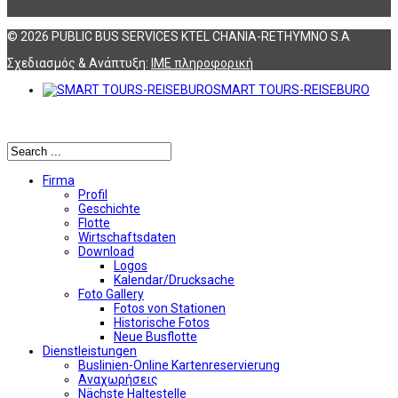
© 2026 PUBLIC BUS SERVICES KTEL CHANIA-RETHYMNO S.A
Σχεδιασμός & Ανάπτυξη:
ΙΜΕ πληροφορική
SMART TOURS-REISEBURO
Αναζήτηση
Firma
Profil
Geschichte
Flotte
Wirtschaftsdaten
Download
Logos
Kalendar/Drucksache
Foto Gallery
Fotos von Stationen
Historische Fotos
Neue Busflotte
Dienstleistungen
Buslinien-Online Kartenreservierung
Αναχωρήσεις
Nächste Haltestelle