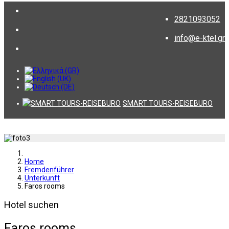
2821093052
info@e-ktel.gr
SMART TOURS-REISEBURO
Home
Fremdenführer
Unterkunft
Faros rooms
Hotel suchen
Faros rooms