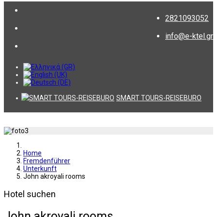
2821093052
info@e-ktel.gr
SMART TOURS-REISEBURO
Home
Fremdenführer
Unterkunft
John akroyali rooms
Hotel suchen
John akroyali rooms