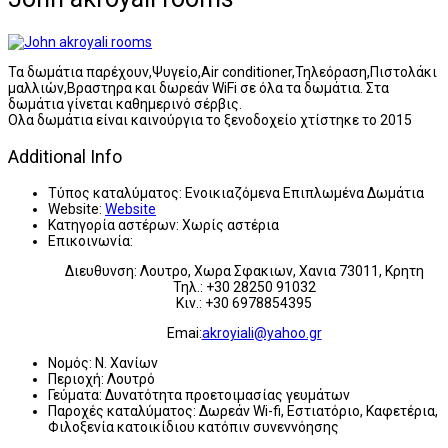
Τα δωμάτια παρέχουν,Ψυγείο,Αir conditioner,Τηλεόραση,Πιστολάκι
μαλλιών,Βραστηρα και δωρεάν WiFi σε όλα τα δωμάτια. Στα
δωμάτια γίνεται καθημερινό σέρβις.
Ολα δωμάτια είναι καινούργια το ξενοδοχείο χτίστηκε το 2015
Additional Info
Τύπος καταλύματος:
Ενοικιαζόμενα Επιπλωμένα Δωμάτια
Website:
Website
Κατηγορία αστέρων:
Χωρίς αστέρια
Επικοινωνία:
Διευθυνση: Λουτρο, Χωρα Σφακιων, Χανια 73011, Κρητη
Τηλ.: +30 28250 91032
Κιν.: +30 6978854395
Emai:
akroyiali@yahoo.gr
Νομός:
Ν. Χανίων
Περιοχή:
Λουτρό
Γεύματα:
Δυνατότητα προετοιμασίας γευμάτων
Παροχές καταλύματος:
Δωρεάν Wi-fi, Εστιατόριο, Καφετέρια,
Φιλοξενία κατοικίδιου κατόπιν συνεννόησης