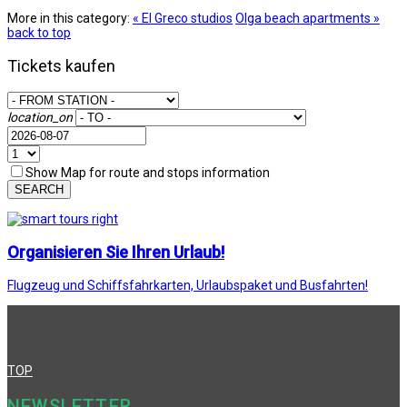
More in this category:
« El Greco studios
Olga beach apartments »
back to top
Tickets kaufen
location_on
Show Map for route and stops information
SEARCH
Organisieren Sie Ihren Urlaub!
Flugzeug und Schiffsfahrkarten, Urlaubspaket und Busfahrten!
TOP
NEWSLETTER