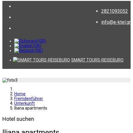
2821093052
info@e-ktel.gr
SMART TOURS-REISEBURO
Home
Fremdenführer
Unterkunft
Iliana apartments
Hotel suchen
Iliana apartments