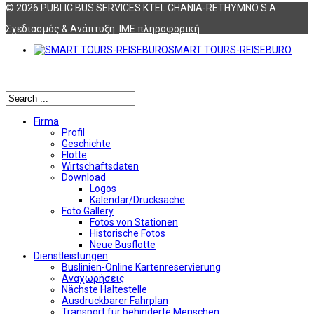
© 2026 PUBLIC BUS SERVICES KTEL CHANIA-RETHYMNO S.A
Σχεδιασμός & Ανάπτυξη:
ΙΜΕ πληροφορική
SMART TOURS-REISEBURO
Αναζήτηση
Firma
Profil
Geschichte
Flotte
Wirtschaftsdaten
Download
Logos
Kalendar/Drucksache
Foto Gallery
Fotos von Stationen
Historische Fotos
Neue Busflotte
Dienstleistungen
Buslinien-Online Kartenreservierung
Αναχωρήσεις
Nächste Haltestelle
Αusdruckbarer Fahrplan
Transport für behinderte Menschen