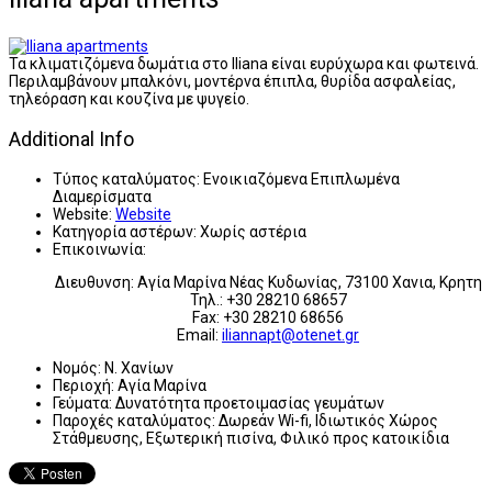
Τα κλιματιζόμενα δωμάτια στο Iliana είναι ευρύχωρα και φωτεινά.
Περιλαμβάνουν μπαλκόνι, μοντέρνα έπιπλα, θυρίδα ασφαλείας,
τηλεόραση και κουζίνα με ψυγείο.
Additional Info
Τύπος καταλύματος:
Ενοικιαζόμενα Επιπλωμένα
Διαμερίσματα
Website:
Website
Κατηγορία αστέρων:
Χωρίς αστέρια
Επικοινωνία:
Διευθυνση: Αγία Μαρίνα Νέας Κυδωνίας, 73100 Χανια, Κρητη
Τηλ.: +30 28210 68657
Fax: +30 28210 68656
Email:
iliannapt@otenet.gr
Νομός:
Ν. Χανίων
Περιοχή:
Αγία Μαρίνα
Γεύματα:
Δυνατότητα προετοιμασίας γευμάτων
Παροχές καταλύματος:
Δωρεάν Wi-fi, Ιδιωτικός Χώρος
Στάθμευσης, Εξωτερική πισίνα, Φιλικό προς κατοικίδια