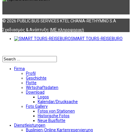
© 2026 PUBLIC BUS SERVICES KTEL CHANIA-RETHYMNO S.A
Σχεδιασμός & Ανάπτυξη:
ΙΜΕ πληροφορική
SMART TOURS-REISEBURO
Αναζήτηση
Firma
Profil
Geschichte
Flotte
Wirtschaftsdaten
Download
Logos
Kalendar/Drucksache
Foto Gallery
Fotos von Stationen
Historische Fotos
Neue Busflotte
Dienstleistungen
Buslinien-Online Kartenreservierung