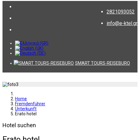
2821093052
info@e-ktel.gr
SMART TOURS-REISEBURO
Home
Fremdenführer
Unterkunft
Erato hotel
Hotel suchen
Erato hotel