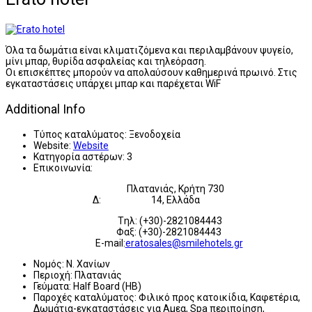
Όλα τα δωμάτια είναι κλιματιζόμενα και περιλαμβάνουν ψυγείο,
μίνι μπαρ, θυρίδα ασφαλείας και τηλεόραση.
Οι επισκέπτες μπορούν να απολαύσουν καθημερινά πρωινό. Στις
εγκαταστάσεις υπάρχει μπαρ και παρέχεται WiF
Additional Info
Τύπος καταλύματος:
Ξενοδοχεία
Website:
Website
Κατηγορία αστέρων:
3
Επικοινωνία:
Πλατανιάς, Κρήτη 730
Δ:
14,
Ελλάδα
Tηλ: (+30)-2821084443
Φαξ: (+30)-2821084443
E-mail:
eratosales@smilehotels.gr
Νομός:
Ν. Χανίων
Περιοχή:
Πλατανιάς
Γεύματα:
Half Board (HB)
Παροχές καταλύματος:
Φιλικό προς κατοικίδια, Καφετέρια,
Δωμάτια-εγκαταστάσεις για Αμεα, Spa περιποίηση,