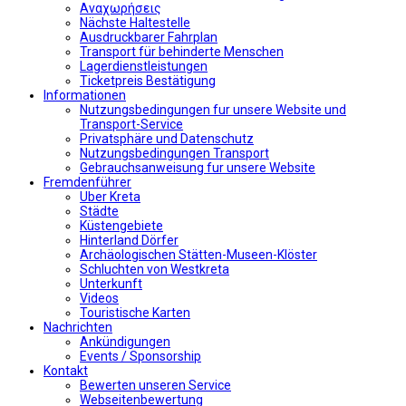
Αναχωρήσεις
Nächste Haltestelle
Αusdruckbarer Fahrplan
Transport für behinderte Menschen
Lagerdienstleistungen
Ticketpreis Bestätigung
Informationen
Nutzungsbedingungen fur unsere Website und
Transport-Service
Privatsphäre und Datenschutz
Nutzungsbedingungen Transport
Gebrauchsanweisung fur unsere Website
Fremdenführer
Uber Kreta
Städte
Küstengebiete
Hinterland Dörfer
Archäologischen Stätten-Museen-Klöster
Schluchten von Westkreta
Unterkunft
Videos
Touristische Karten
Nachrichten
Ankündigungen
Events / Sponsorship
Kontakt
Bewerten unseren Service
Webseitenbewertung