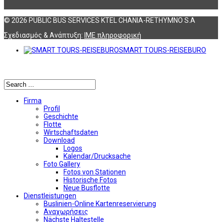
© 2026 PUBLIC BUS SERVICES KTEL CHANIA-RETHYMNO S.A
Σχεδιασμός & Ανάπτυξη:
ΙΜΕ πληροφορική
SMART TOURS-REISEBURO
Αναζήτηση
Firma
Profil
Geschichte
Flotte
Wirtschaftsdaten
Download
Logos
Kalendar/Drucksache
Foto Gallery
Fotos von Stationen
Historische Fotos
Neue Busflotte
Dienstleistungen
Buslinien-Online Kartenreservierung
Αναχωρήσεις
Nächste Haltestelle