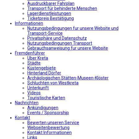
Αusdruckbarer Fahrplan
Transport für behinderte Menschen
Lagerdienstleistungen
Ticketpreis Bestätigung
Informationen
Nutzungsbedingungen fur unsere Website und
Transport-Service
Privatsphäre und Datenschutz
Nutzungsbedingungen Transport
Gebrauchsanweisung fur unsere Website
Fremdenführer
Uber Kreta
Städte
Küstengebiete
Hinterland Dörfer
Archäologischen Stätten-Museen-Klöster
Schluchten von Westkreta
Unterkunft
Videos
Touristische Karten
Nachrichten
Ankündigungen
Events / Sponsorship
Kontakt
Bewerten unseren Service
Webseitenbewertung
Kontakt Informationen
Links