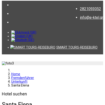
2821093052
info@e-ktel.gr
SMART TOURS-REISEBURO
Home
Fremdenführer
Unterkunft
Santa Elena
Hotel suchen
Santa Elena