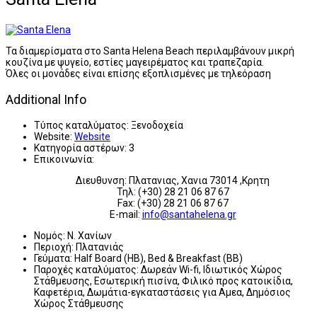
Τα διαμερίσματα στο Santa Helena Beach περιλαμβάνουν μικρή
κουζίνα με ψυγείο, εστίες μαγειρέματος και τραπεζαρία.
Όλες οι μονάδες είναι επίσης εξοπλισμένες με τηλεόραση
Additional Info
Τύπος καταλύματος:
Ξενοδοχεία
Website:
Website
Κατηγορία αστέρων:
3
Επικοινωνία:
Διευθυνση: Πλατανιας, Χανια 73014 ,Κρητη
Τηλ: (+30) 28 21 06 87 67
Fax: (+30) 28 21 06 87 67
E-mail:
info@santahelena.gr
Νομός:
Ν. Χανίων
Περιοχή:
Πλατανιάς
Γεύματα:
Half Board (HB), Bed & Breakfast (BB)
Παροχές καταλύματος:
Δωρεάν Wi-fi, Ιδιωτικός Χώρος
Στάθμευσης, Εσωτερική πισίνα, Φιλικό προς κατοικίδια,
Καφετέρια, Δωμάτια-εγκαταστάσεις για Αμεα, Δημόσιος
Χώρος Στάθμευσης