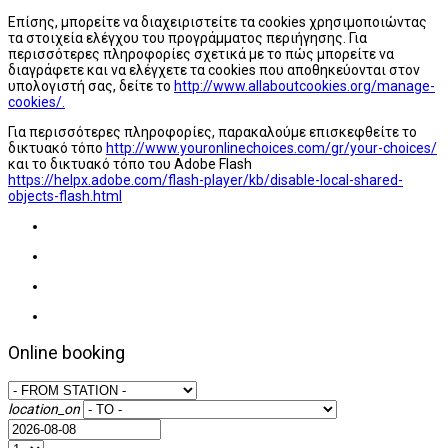
Επίσης, μπορείτε να διαχειριστείτε τα cookies χρησιμοποιώντας
τα στοιχεία ελέγχου του προγράμματος περιήγησης. Για
περισσότερες πληροφορίες σχετικά με το πώς μπορείτε να
διαγράφετε και να ελέγχετε τα cookies που αποθηκεύονται στον
υπολογιστή σας, δείτε το
http://www.allaboutcookies.org/manage-
cookies/.
Για περισσότερες πληροφορίες, παρακαλούμε επισκεφθείτε το
δικτυακό τόπο
http://www.youronlinechoices.com/gr/your-choices/
και το δικτυακό τόπο του Adobe Flash
https://helpx.adobe.com/flash-player/kb/disable-local-shared-
objects-flash.html
Online booking
location_on