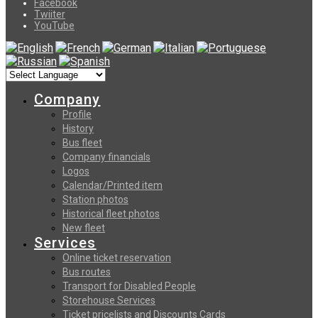
Facebook
Twiiter
YouTube
Company
Profile
History
Bus fleet
Company financials
Logos
Calendar/Printed item
Station photos
Historical fleet photos
New fleet
Services
Online ticket reservation
Bus routes
Transport for Disabled People
Storehouse Services
Ticket pricelists and Discounts Cards