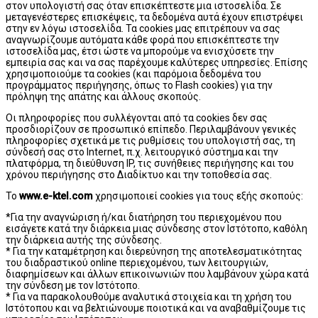
στον υπολογιστή σας όταν επισκέπτεστε μια ιστοσελίδα. Σε
μεταγενέστερες επισκέψεις, τα δεδομένα αυτά έχουν επιστρέψει
στην εν λόγω ιστοσελίδα. Τα cookies μας επιτρέπουν να σας
αναγνωρίζουμε αυτόματα κάθε φορά που επισκέπτεστε την
ιστοσελίδα μας, έτσι ώστε να μπορούμε να ενισχύσετε την
εμπειρία σας και να σας παρέχουμε καλύτερες υπηρεσίες. Επίσης
χρησιμοποιούμε τα cookies (και παρόμοια δεδομένα του
προγράμματος περιήγησης, όπως το Flash cookies) για την
πρόληψη της απάτης και άλλους σκοπούς.
Οι πληροφορίες που συλλέγονται από τα cookies δεν σας
προσδιορίζουν σε προσωπικό επίπεδο. Περιλαμβάνουν γενικές
πληροφορίες σχετικά με τις ρυθμίσεις του υπολογιστή σας, τη
σύνδεσή σας στο Internet, π.χ. λειτουργικό σύστημα και την
πλατφόρμα, τη διεύθυνση IP, τις συνήθειες περιήγησης και του
χρόνου περιήγησης στο Διαδίκτυο και την τοποθεσία σας.
Το
www.e-ktel.com
χρησιμοποιεί cookies για τους εξής σκοπούς:
*Για την αναγνώριση ή/και διατήρηση του περιεχομένου που
εισάγετε κατά την διάρκεια μιας σύνδεσης στον Ιστότοπο, καθόλη
την διάρκεια αυτής της σύνδεσης.
* Για την καταμέτρηση και διερεύνηση της αποτελεσματικότητας
του διαδραστικού online περιεχομένου, των λειτουργιών,
διαφημίσεων και άλλων επικοινωνιών που λαμβάνουν χώρα κατά
την σύνδεση με τον Ιστότοπο.
* Για να παρακολουθούμε αναλυτικά στοιχεία και τη χρήση του
Ιστότοπου και να βελτιώνουμε ποιοτικά και να αναβαθμίζουμε τις