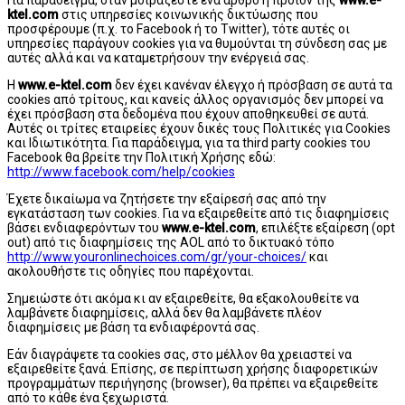
ktel.com
στις υπηρεσίες κοινωνικής δικτύωσης που
προσφέρουμε (π.χ. το Facebook ή το Twitter), τότε αυτές οι
υπηρεσίες παράγουν cookies για να θυμούνται τη σύνδεση σας με
αυτές αλλά και να καταμετρήσουν την ενέργειά σας.
Η
www.e-ktel.com
δεν έχει κανέναν έλεγχο ή πρόσβαση σε αυτά τα
cookies από τρίτους, και κανείς άλλος οργανισμός δεν μπορεί να
έχει πρόσβαση στα δεδομένα που έχουν αποθηκευθεί σε αυτά.
Αυτές οι τρίτες εταιρείες έχουν δικές τους Πολιτικές για Cookies
και Ιδιωτικότητα. Για παράδειγμα, για τα third party cookies του
Facebook θα βρείτε την Πολιτική Χρήσης εδώ:
http://www.facebook.com/help/cookies
Έχετε δικαίωμα να ζητήσετε την εξαίρεσή σας από την
εγκατάσταση των cookies. Για να εξαιρεθείτε από τις διαφημίσεις
βάσει ενδιαφερόντων του
www.e-ktel.com
, επιλέξτε εξαίρεση (opt
out) από τις διαφημίσεις της AOL από το δικτυακό τόπο
http://www.youronlinechoices.com/gr/your-choices/
και
ακολουθήστε τις οδηγίες που παρέχονται.
Σημειώστε ότι ακόμα κι αν εξαιρεθείτε, θα εξακολουθείτε να
λαμβάνετε διαφημίσεις, αλλά δεν θα λαμβάνετε πλέον
διαφημίσεις με βάση τα ενδιαφέροντά σας.
Εάν διαγράψετε τα cookies σας, στο μέλλον θα χρειαστεί να
εξαιρεθείτε ξανά. Επίσης, σε περίπτωση χρήσης διαφορετικών
προγραμμάτων περιήγησης (browser), θα πρέπει να εξαιρεθείτε
από το κάθε ένα ξεχωριστά.