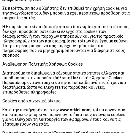
Σε περίπτωση που ο Χρήστης δεν επιθυμεί την χρήση cookies για
την αναγνώρισή του, δεν μπορεί να έχει περαιτέρω πρόσβαση στις
υπηρεσίες αυτές.
Η Εταιρεία που είναι ιδιοκτήτρια και διαχειρίστρια του Ιστότοπου,
δεν έχει πρόσβαση ούτε ασκεί έλεγχο στα cookies των
διαφημιστών ή των παρόχων υπηρεσιών και για τις πρακτικές
πληροφοριών τρίτων και διαφημίσεις τρίτων δεν έχουμε ευθύνη.
Τα τρίτα μέρη μπορεί να σας παρέχουν τρόπο ώστε οι
πληροφορίες σας να μην χρησιμοποιούνται για διαφημιστικούς
σκοπούς.
Αναθεώρηση Πολιτικής Χρήσεως Cookies
Διατηρούμε το δικαίωμα να κάνουμε οποιεσδήποτε αλλαγές και
διορθώσεις στην παρούσα δήλωση Πολιτικής Χρήσως Cookies.
Παρακαλούμε να ανατρέχετε στην ιστοσελίδα ανά τακτά χρονικά
διαστήματα, ώστε να ελέγχετε τις παρούσες και νέες,
επιπρόσθετες πληροφορίες.
Cookies από κοινωνικά δίκτυα
Κατά την περιήγησή σας στην
www.e-ktel.com
, τρίτοι οργανισμοί
και εταιρείες μπορεί να παράγουν τα δικά τους ανώνυμα cookies
για να ελέγχουν τη λειτουργία των εφαρμογών τους και να τις
εξατομικεύουν για εσάς.
Για παράδειγμα, όταν μοιράζεστε ένα άρθρο ή προϊόν της
www.e-