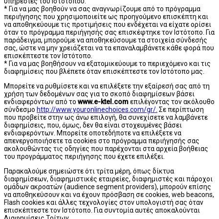
υπηρεσίες του Ιστότοπου.
* Για να μας βοηθούν να σας αναγνωρίζουμε από το πρόγραμμα
περιήγησης που χρησιμοποιείτε ως προηγούμενο επισκέπτη και
να αποθηκεύουμε τις προτιμήσεις που ενδέχεται να είχατε ορίσει
όταν το πρόγραμμα περιήγησής σας επισκέφτηκε τον Ιστότοπο. Για
παράδειγμα, μπορούμε να αποθηκεύσουμε τα στοιχεία σύνδεσής
σας, ώστε να μην χρειάζεται να τα επαναλαμβάνετε κάθε φορά που
επισκέπτεστε τον Ιστότοπο.
* Για να μας βοηθήσουν να εξατομικεύουμε το περιεχόμενο και τις
διαφημίσεις που βλέπετε όταν επισκέπτεστε τον Ιστότοπο μας.
Μπορείτε να ρυθμίσετε και να επιλέξετε την εξαίρεσή σας από τη
χρήση των δεδομένων σας για το σκοπό διαφημίσεων βάσει
ενδιαφερόντων από το
www.e-ktel.com
επιλέγοντας τον ακόλουθο
σύνδεσμο
http://www.youronlinechoices.com/gr/.
Σε περίπτωση
που προβείτε στην ως άνω επιλογή, θα συνεχίσετε να λαμβάνετε
διαφημίσεις, που, όμως, δεν θα είναι στοχευμένες βάσει
ενδιαφερόντων. Μπορείτε οποτεδήποτε να επιλέξετε να
απενεργοποιήσετε τα cookies στο πρόγραμμα περιήγησής σας
ακολουθώντας τις οδηγίες που παρέχονται στα αρχεία βοήθειας
του προγράμματος περιήγησης που έχετε επιλέξει.
Παρακαλούμε σημειώστε ότι τρίτα μέρη, όπως δίκτυα
διαφημίσεων, διαφημιστικές εταιρείες, διαφημιστές και πάροχοι
ομάδων ακροατών (audience segment providers), μπορούν επίσης
να αποθηκεύσουν και να έχουν πρόσβαση σε cookies, web beacons,
Flash cookies και άλλες τεχνολογίες στον υπολογιστή σας όταν
επισκέπτεστε τον Ιστότοπο. Για συντομία αυτές αποκαλούνται
Διαφημίσεις Τρίτων.