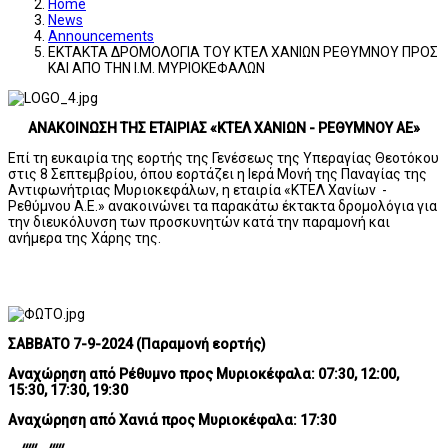
Home
News
Announcements
ΕΚΤΑΚΤΑ ΔΡΟΜΟΛΟΓΙΑ ΤΟΥ ΚΤΕΛ ΧΑΝΙΩΝ ΡΕΘΥΜΝΟΥ ΠΡΟΣ
ΚΑΙ ΑΠΟ ΤΗΝ Ι.Μ. ΜΥΡΙΟΚΕΦΑΛΩΝ
ΑΝΑΚΟΙΝΩΣΗ ΤΗΣ ΕΤΑΙΡΙΑΣ «ΚΤΕΛ ΧΑΝΙΩΝ - ΡΕΘΥΜΝΟΥ ΑΕ»
Επί τη ευκαιρία της εορτής της Γενέσεως της Υπεραγίας Θεοτόκου
στις 8 Σεπτεμβρίου, όπου εορτάζει η Ιερά Μονή της Παναγίας της
Αντιφωνήτριας Μυριοκεφάλων, η εταιρία «ΚΤΕΛ Χανίων -
Ρεθύμνου Α.Ε.» ανακοινώνει τα παρακάτω έκτακτα δρομολόγια για
την διευκόλυνση των προσκυνητών κατά την παραμονή και
ανήμερα της Χάρης της.
ΣΑΒΒΑΤΟ 7-9-2024
(Παραμονή εορτής)
Αναχώρηση
από Ρέθυμνο προς Μυριοκέφαλα: 07:30, 12:00,
15:30, 17:30, 19:30
Αναχώρηση
από Χανιά προς Μυριοκέφαλα: 17:30