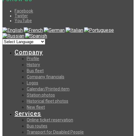
Facebook
Twiiter
YouTube
Company
Profile
History
Bus fleet
Company financials
Logos
Calendar/Printed item
Station photos
Historical fleet photos
New fleet
Services
Online ticket reservation
Bus routes
Transport for Disabled People