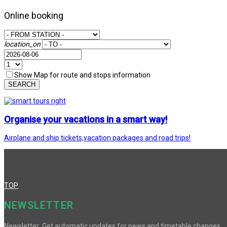
Online booking
location_on
Show Map for route and stops information
SEARCH
Organise your vacations in a smart way!
Airplane and ship tickets,vacation packages and road trips!
TOP
NEWSLETTER
Newsletter: Get automatic updates for news and timetable changes