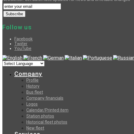
Follow us
Facebook
Twiiter
YouTube
Company
Profile
History
Bus fleet
Company financials
Logos
Calendar/Printed item
Station photos
Historical fleet photos
New fleet