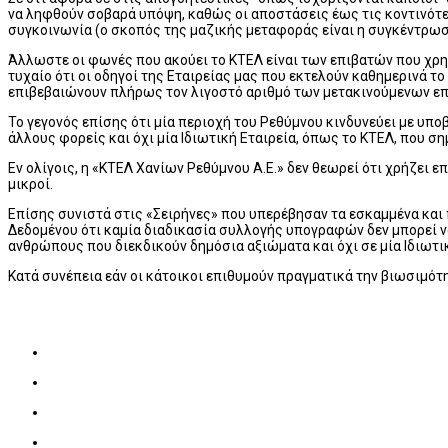
να ληφθούν σοβαρά υπόψη, καθώς οι αποστάσεις έως τις κοντινότερ
συγκοινωνία (ο σκοπός της μαζικής μεταφοράς είναι η συγκέντρωσ
Άλλωστε οι φωνές που ακούει το ΚΤΕΛ είναι των επιβατών που χρησ
τυχαίο ότι οι οδηγοί της Εταιρείας μας που εκτελούν καθημερινά 
επιβεβαιώνουν πλήρως τον λιγοστό αριθμό των μετακινούμενων ε
Το γεγονός επίσης ότι μία περιοχή του Ρεθύμνου κινδυνεύει με υπ
άλλους φορείς και όχι μία Ιδιωτική Εταιρεία, όπως το ΚΤΕΛ, που ση
Εν ολίγοις, η «ΚΤΕΛ Χανίων Ρεθύμνου Α.Ε.» δεν θεωρεί ότι χρήζε
μικροί.
Επίσης συνιστά στις «Σειρήνες» που υπερέβησαν τα εσκαμμένα και 
Δεδομένου ότι καμία διαδικασία συλλογής υπογραφών δεν μπορεί να 
ανθρώπους που διεκδικούν δημόσια αξιώματα και όχι σε μία Ιδιωτι
Κατά συνέπεια εάν οι κάτοικοι επιθυμούν πραγματικά την βιωσιμό