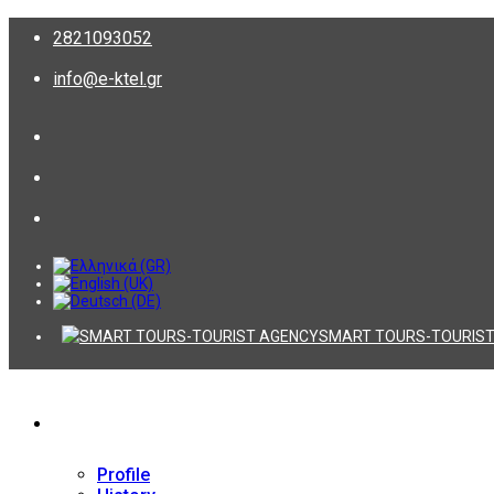
2821093052
info@e-ktel.gr
SMART TOURS-TOURIST
Company
Profile