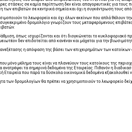
ες στάσεις σε καμία περίπτωση δεν είναι απαγορευτικές για τους π
η των επιβατών σε κεντρικά σημεία και όχι η συγκέντρωση τους από
ιμοποιούν το λεωφορείο και όχι όλων εκείνων που απλά θέλουν την 
το συγκεκριμένο δρομολόγιο γνωρίζουν τους μεταφερόμενους επιβάτες 
πιβατών.
οβάθμιση, όπως ισχυρίζονται και ότι διογκώνεται το κυκλοφοριακό π
μειωτέον δεν επιδοτείται από κανέναν και μάχεται για την βιωσιμότητ
ι επανεξέτασης η απόφαση της βάσει των επιχειρημάτων των κατοίκω
που μόνο μέλημα τους είναι να πλανεύουν τους κατοίκους της περιοχ
ανατρέψει τα σημερινά δεδομένα της Εταιρείας. Πιθανόν η διαδικασί
κή Εταιρεία που παρά τα δύσκολα οικονομικά δεδομένα εξακολουθεί ν
τητα των δρομολογίων θα πρέπει να χρησιμοποιούν το λεωφορείο δεί