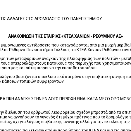
Α ΤΙΣ ΑΛΛΑΓΕΣ ΣΤΟ ΔΡΟΜΟΛΟΓΙΟ ΤΟΥ ΠΑΝΕΠΙΣΤΗΜΙΟΥ
ΑΝΑΚΟΙΝΩΣΗ ΤΗΣ ΕΤΑΙΡΙΑΣ «ΚΤΕΛ ΧΑΝΙΩΝ - ΡΕΘΥΜΝΟΥ ΑΕ»
ς μεμονωμένες αντιδράσεις που καταγράφονται από μια μικρή μερίδα
ια-Ρέθυμνο-Πανεπιστήμιο Γάλλου», το ΚΤΕΛ Χανίων Ρεθύμνου τονίζε
υψη των μεταφορικών αναγκών της πλειοψηφίας των πολιτών - μεταξύ
ι τους απειροελάχιστους κατοίκους της περιοχής που χρησιμοποιούν
ιρεία μας και ούτε μπορεί να την ευαισθητοποιήσει.
μολόγιου βασίζονται αποκλειστικά και μόνο στην επιβατική κίνηση πο
η» κάποιων τοπικών συμφερόντων.
ΕΠΙΒΑΤΙΚΗ ΑΝΑΓΚΗ ΣΤΗΝ ΕΝ ΛΟΓΩ ΠΕΡΙΟΧΗ ΕΙΝΑΙ ΚΑΤΑ ΜΕΣΟ ΟΡΟ ΜΟ
ην διέλευση του αρθρωτού λεωφορείου σχεδόν μπροστά από τα σπίτια
μα να αγνοήσουν το γεγονός ότι μέχρι πρότινος που το δρομολόγιο 
εσίας, όχι για λόγους επιβατικής ανάγκης αλλά για την εκτέλεση τ
 απαντήσεις που έλαβαν από εκπροσώπους του ΚΤΕΛ και για τις απαρ