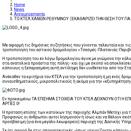
Home
News
Announcements
ΤΟ ΚΤΕΛ ΧΑΝΙΩΝ ΡΕΘΥΜΝΟΥ ΞΕΚΑΘΑΡΙΖΕΙ ΤΗΝ ΘΕΣΗ ΤΟΥ ΓΙ
Με αφορμή τις δημόσιες συζητήσεις που γίνονται τελευταία και τι
τροποποίηση του αστικού δρομολογίου «Τσεσμές-Πλατανιάς-Περιβόλ
Η τροποποίηση του εν λόγω δρομολογίου έγινε με γνώμονα την κάλ
στα ανατολικά προάστια της πόλης- και όχι με σκοπό να αποκλείσε
κάποιους η ξεπερασμένη αυτή αντίληψη δεν υιοθετείται από την Ετα
Ανέκαθεν τα κριτήρια του ΚΤΕΛ για την τροποποίηση ή μη ενός δρο
συναισθηματικούς, μικροπολιτικούς ή ακόμα για την «εξυπηρέτησ
Εν προκειμένω ΤΑ ΕΠΙΣΗΜΑ ΣΤΟΙΧΕΙΑ ΤΟΥ ΚΤΕΛ ΔΕΙΧΝΟΥΝ ΟΤΙ Η 
ΑΡΓΙΕΣ 0!
Η πρόταση επίσης των κατοίκων της περιοχής Αλμπάν Μετόχι για τ
Προφανώς οι άνθρωποι αυτοί λησμονούν ή ίσως και να θέλουν σκόπι
προσβάσιμη (για ένα μεγάλο λεωφορείο) περιοχή της Δασικής Υπηρ
Σε ότι αφορά δε στις απογοητευτικές -όπως ισχυρίζονται κάποιοι-