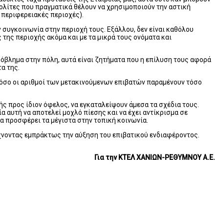
ολίτες που πραγματικά θέλουν να χρησιμοποιούν την αστική
 περιφερειακές περιοχές).
συγκοινωνία στην περιοχή τους. Εξάλλου, δεν είναι καθόλου
της περιοχής ακόμα και με τα μικρά τους ονόματα και
ρόβλημα στην πόλη, αυτά είναι ζητήματα που η επίλυση τους αφορά
α της.
ν όσο οι αριθμοί των μετακινούμενων επιβατών παραμένουν τόσο
ής προς ίδιον όφελος, να εγκαταλείψουν άμεσα τα σχέδια τους.
α αυτή να αποτελεί μοχλό πίεσης και να έχει αντίκρισμα σε
α προσφέρει τα μέγιστα στην τοπική κοινωνία.
χνοντας εμπράκτως την αύξηση του επιβατικού ενδιαφέροντος.
Για την ΚΤΕΛ ΧΑΝΙΩΝ-ΡΕΘΥΜΝΟΥ Α.Ε.