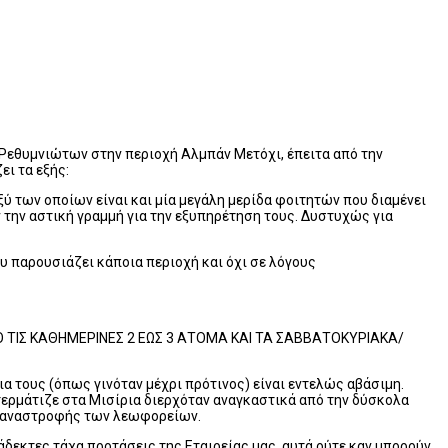
 Ρεθυμνιώτων στην περιοχή Αλμπάν Μετόχι, έπειτα από την
ι τα εξής:
 των οποίων είναι και μία μεγάλη μερίδα φοιτητών που διαμένει
 την αστική γραμμή για την εξυπηρέτηση τους. Δυστυχώς για
υ παρουσιάζει κάποια περιοχή και όχι σε λόγους
ΝΟ ΤΙΣ ΚΑΘΗΜΕΡΙΝΕΣ 2 ΕΩΣ 3 ΑΤΟΜΑ ΚΑΙ ΤΑ ΣΑΒΒΑΤΟΚΥΡΙΑΚΑ/
 τους (όπως γινόταν μέχρι πρότινος) είναι εντελώς αβάσιμη.
τερμάτιζε στα Μισίρια διερχόταν αναγκαστικά από την δύσκολα
ης αναστροφής των λεωφορείων.
άδεκτες τάχα προτάσεις της Εταιρείας μας, αυτά ούτε καν μπορούν