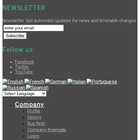
NEWSLETTER
Newsletter: Get automatic updates for news and timetable changes
Follow us
Facebook
Twiiter
YouTube
Company
Profile
History
Bus fleet
Company financials
Logos