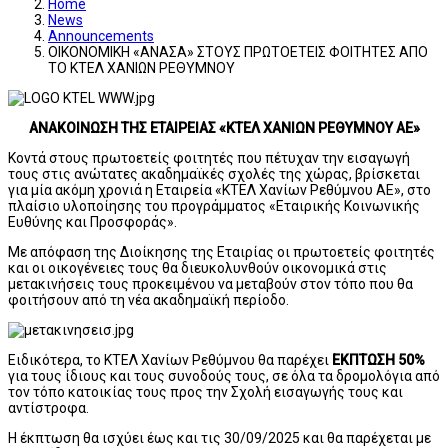
Home
News
Announcements
ΟΙΚΟΝΟΜΙΚΗ «ΑΝΑΣΑ» ΣΤΟΥΣ ΠΡΩΤΟΕΤΕΙΣ ΦΟΙΤΗΤΕΣ ΑΠΟ
ΤΟ ΚΤΕΛ ΧΑΝΙΩΝ ΡΕΘΥΜΝΟΥ
ΑΝΑΚΟΙΝΩΣΗ ΤΗΣ ΕΤΑΙΡΕΙΑΣ «ΚΤΕΛ ΧΑΝΙΩΝ ΡΕΘΥΜΝΟΥ ΑΕ»
Κοντά στους πρωτοετείς φοιτητές που πέτυχαν την εισαγωγή
τους στις ανώτατες ακαδημαϊκές σχολές της χώρας, βρίσκεται
για μία ακόμη χρονιά η Εταιρεία «ΚΤΕΛ Χανίων Ρεθύμνου ΑΕ», στο
πλαίσιο υλοποίησης του προγράμματος «Εταιρικής Κοινωνικής
Ευθύνης και Προσφοράς».
Με απόφαση της Διοίκησης της Εταιρίας οι πρωτοετείς φοιτητές
και οι οικογένειες τους θα διευκολυνθούν οικονομικά στις
μετακινήσεις τους προκειμένου να μεταβούν στον τόπο που θα
φοιτήσουν από τη νέα ακαδημαϊκή περίοδο.
Ειδικότερα, το ΚΤΕΛ Χανίων Ρεθύμνου θα παρέχει
ΕΚΠΤΩΣΗ 50%
για τους ίδιους και τους συνοδούς τους, σε όλα τα δρομολόγια από
τον τόπο κατοικίας τους προς την Σχολή εισαγωγής τους και
αντίστροφα.
Η έκπτωση θα ισχύει έως και τις 30/09/2025 και θα παρέχεται με