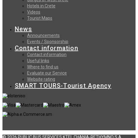
Hotels in Crete
Videos
Tourist Maps
News
Announcements
Events / Sponsorship
Contact information
Contact information
Useful links
Where to find us
Evaluate our Service
Website rating
SMART TOURS-Tourist Agency
© 2026 PUBLIC BUS SERVICES KTEL CHANIA-RETHYMNO S.A