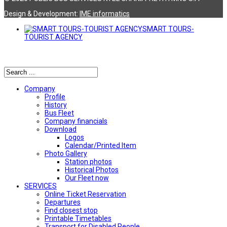
Design & Development:
ΙΜΕ informatics
SMART TOURS-
TOURIST AGENCY
Αναζήτηση
Company
Profile
History
Bus Fleet
Company financials
Download
Logos
Calendar/Printed Item
Photo Gallery
Station photos
Historical Photos
Our Fleet now
SERVICES
Online Ticket Reservation
Departures
Find closest stop
Printable Timetables
Transport for Disabled People