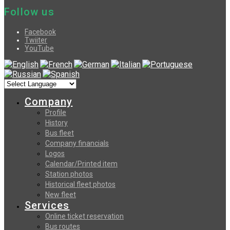
Follow us
Facebook
Twiiter
YouTube
Company
Profile
History
Bus fleet
Company financials
Logos
Calendar/Printed item
Station photos
Historical fleet photos
New fleet
Services
Online ticket reservation
Bus routes