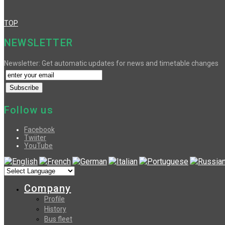
TOP
NEWSLETTER
Newsletter: Get automatic updates for news and timetable changes
Follow us
Facebook
Twiiter
YouTube
Company
Profile
History
Bus fleet