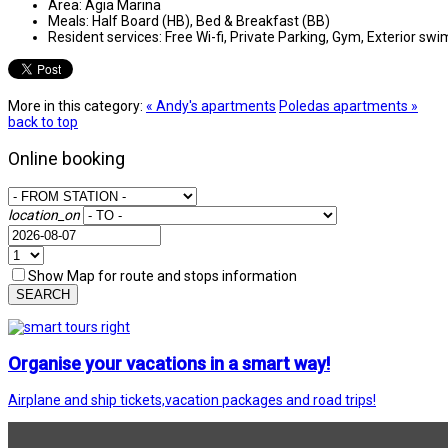
Area:
Agia Marina
Meals:
Half Board (HB), Bed & Breakfast (BB)
Resident services:
Free Wi-fi, Private Parking, Gym, Exterior sw
More in this category:
« Andy's apartments
Poledas apartments »
back to top
Online booking
location_on
Show Map for route and stops information
SEARCH
Organise your vacations in a smart way!
Airplane and ship tickets,vacation packages and road trips!