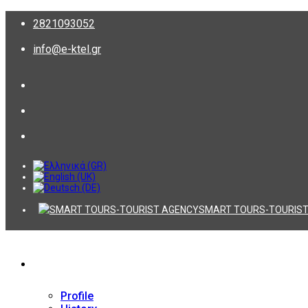
2821093052
info@e-ktel.gr
SMART TOURS-TOURIST
Company
Profile