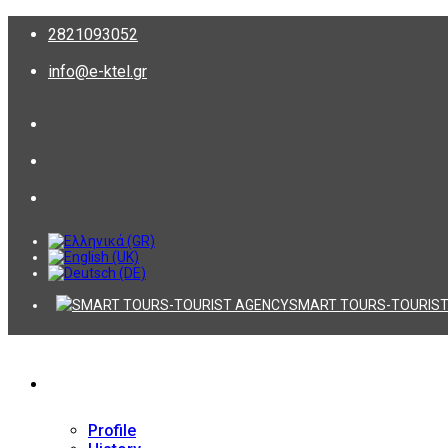
2821093052
info@e-ktel.gr
SMART TOURS-TOURIST
Company
Profile