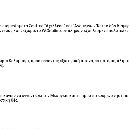
διαμερίσματα Σουίτες "Αχιλλέας" και "Αγαμέμνων"Και τα δύο διαμερί
ε ντους και ξεχωριστό WCδιαθέτουν πλήρως εξοπλισμένο πολυτελές
ωριό Κολυμπάρι, προσφέροντας εξωτερική πισίνα, εστιατόριο, κλιματ
υς.
ί κανείς να αγναντέυει την Μεσόγειο και το προστατευόμενο νησί τ
κτική θέα.