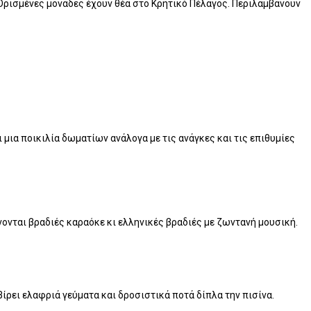
 Ορισμένες μονάδες έχουν θέα στο Κρητικό Πέλαγος. Περιλαμβάνουν
 μια ποικιλία δωματίων ανάλογα με τις ανάγκες και τις επιθυμίες
νονται βραδιές καραόκε κι ελληνικές βραδιές με ζωντανή μουσική.
βίρει ελαφριά γεύματα και δροσιστικά ποτά δίπλα την πισίνα.