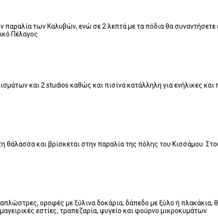
ην παραλία των Καλυβών, ενώ σε 2 λεπτά με τα πόδια θα συναντήσετε
τικό Πέλαγος
ισμάτων και 2 studios καθώς και πισίνα κατάλληλη για ενήλικες και
στη θάλασσα και βρίσκεται στην παραλία της πόλης του Κισσάμου. Σ
ε ξαπλώστρες, οροφές με ξύλινα δοκάρια, δάπεδο με ξύλο ή πλακάκια
 μαγειρικές εστίες, τραπεζαρία, ψυγείο και φούρνο μικροκυμάτων