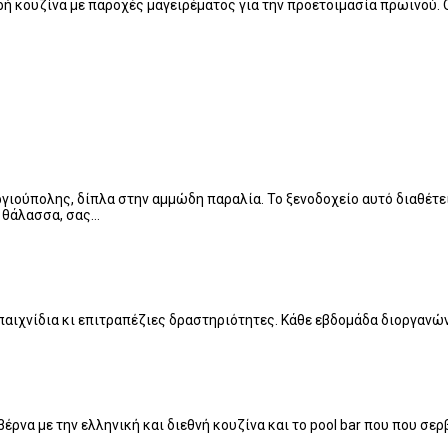
κρή κουζίνα με παροχές μαγειρέματος για την προετοιμασία πρωινού.
ργιούπολης, δίπλα στην αμμώδη παραλία. Το ξενοδοχείο αυτό διαθέτει
η θάλασσα, σας…
 παιχνίδια κι επιτραπέζιες δραστηριότητες. Κάθε εβδομάδα διοργανώ
ρνα με την ελληνική και διεθνή κουζίνα και το pool bar που που σερ