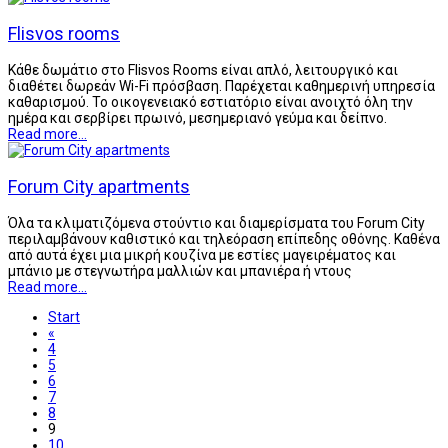
Flisvos rooms
Κάθε δωμάτιο στο Flisvos Rooms είναι απλό, λειτουργικό και
διαθέτει δωρεάν Wi-Fi πρόσβαση. Παρέχεται καθημερινή υπηρεσία
καθαρισμού. Το οικογενειακό εστιατόριο είναι ανοιχτό όλη την
ημέρα και σερβίρει πρωινό, μεσημεριανό γεύμα και δείπνο.
Read more...
Forum City apartments
Όλα τα κλιματιζόμενα στούντιο και διαμερίσματα του Forum City
περιλαμβάνουν καθιστικό και τηλεόραση επίπεδης οθόνης. Καθένα
από αυτά έχει μια μικρή κουζίνα με εστίες μαγειρέματος και
μπάνιο με στεγνωτήρα μαλλιών και μπανιέρα ή ντους
Read more...
Start
«
4
5
6
7
8
9
10