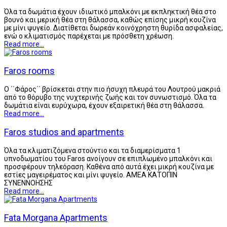
Όλα τα δωμάτια έχουν ιδιωτικό μπαλκόνι με εκπληκτική θέα στο
βουνό και μερική θέα στη θάλασσα, καθώς επίσης μικρή κουζίνα
με μίνι ψυγείο. Διατίθεται δωρεάν κοινόχρηστη θυρίδα ασφαλείας,
ενώ ο κλιματισμός παρέχεται με πρόσθετη χρέωση.
Read more...
Faros rooms
Ο ΄΄Φάρος΄΄ βρίσκεται στην πιο ήσυχη πλευρά του Λουτρού μακριά
από το θόρυβο της νυχτερινής ζωής και τον συνωστισμό. Όλα τα
δωμάτια είναι ευρύχωρα, έχουν εξαιρετική θέα στη θάλασσα.
Read more...
Faros studios and apartments
Όλα τα κλιματιζόμενα στούντιο και τα διαμερίσματα 1
υπνοδωματίου του Faros ανοίγουν σε επιπλωμένο μπαλκόνι και
προσφέρουν τηλεόραση. Καθένα από αυτά έχει μικρή κουζίνα με
εστίες μαγειρέματος και μίνι ψυγείο. ΑΜΕΑ ΚΑΤΟΠΙΝ
ΣΥΝΕΝΝΟΗΣΗΣ
Read more...
Fata Morgana Apartments