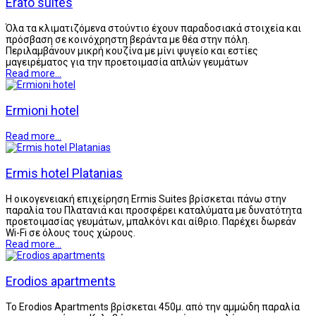
Erato suites
Όλα τα κλιματιζόμενα στούντιο έχουν παραδοσιακά στοιχεία και
πρόσβαση σε κοινόχρηστη βεράντα με θέα στην πόλη.
Περιλαμβάνουν μικρή κουζίνα με μίνι ψυγείο και εστίες
μαγειρέματος για την προετοιμασία απλών γευμάτων
Read more...
Ermioni hotel
Read more...
Ermis hotel Platanias
Η οικογενειακή επιχείρηση Ermis Suites βρίσκεται πάνω στην
παραλία του Πλατανιά και προσφέρει καταλύματα με δυνατότητα
προετοιμασίας γευμάτων, μπαλκόνι και αίθριο. Παρέχει δωρεάν
Wi-Fi σε όλους τους χώρους.
Read more...
Erodios apartments
Το Erodios Apartments βρίσκεται 450μ. από την αμμώδη παραλία