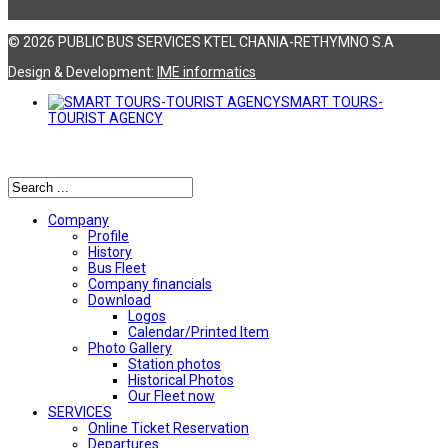
© 2026 PUBLIC BUS SERVICES KTEL CHANIA-RETHYMNO S.A
Design & Development:
ΙΜΕ informatics
SMART TOURS-
TOURIST AGENCY
Αναζήτηση
Company
Profile
History
Bus Fleet
Company financials
Download
Logos
Calendar/Printed Item
Photo Gallery
Station photos
Historical Photos
Our Fleet now
SERVICES
Online Ticket Reservation
Departures