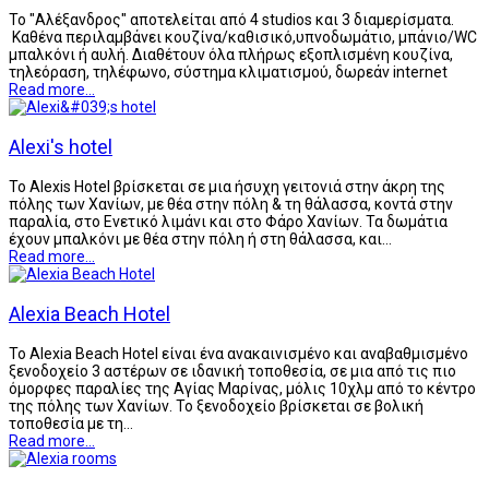
Το "Αλέξανδρος" αποτελείται από 4 studios και 3 διαμερίσματα.
Καθένα περιλαμβάνει κουζίνα/καθισικό,υπνοδωμάτιο, μπάνιο/WC
μπαλκόνι ή αυλή. Διαθέτουν όλα πλήρως εξοπλισμένη κουζίνα,
τηλεόραση, τηλέφωνο, σύστημα κλιματισμού, δωρεάν internet
Read more...
Alexi's hotel
Το Alexis Hotel βρίσκεται σε μια ήσυχη γειτονιά στην άκρη της
πόλης των Χανίων, με θέα στην πόλη & τη θάλασσα, κοντά στην
παραλία, στο Ενετικό λιμάνι και στο Φάρο Χανίων. Τα δωμάτια
έχουν μπαλκόνι με θέα στην πόλη ή στη θάλασσα, και…
Read more...
Alexia Beach Hotel
To Alexia Beach Hotel είναι ένα ανακαινισμένο και αναβαθμισμένο
ξενοδοχείο 3 αστέρων σε ιδανική τοποθεσία, σε μια από τις πιο
όμορφες παραλίες της Αγίας Μαρίνας, μόλις 10χλμ από το κέντρο
της πόλης των Χανίων. Το ξενοδοχείο βρίσκεται σε βολική
τοποθεσία με τη…
Read more...