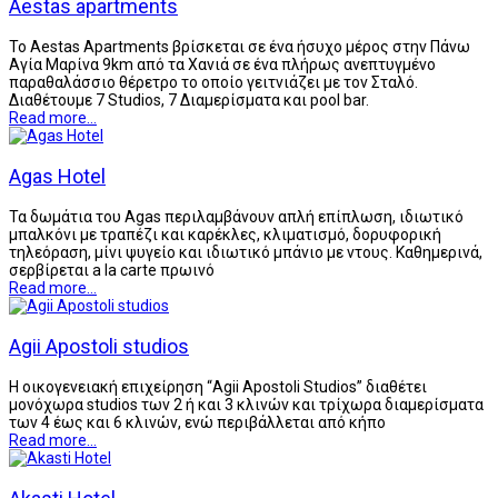
Aestas apartments
Το Aestas Apartments βρίσκεται σε ένα ήσυχο μέρος στην Πάνω
Αγία Μαρίνα 9km από τα Χανιά σε ένα πλήρως ανεπτυγμένο
παραθαλάσσιο θέρετρο το οποίο γειτνιάζει με τον Σταλό.
Διαθέτουμε 7 Studios, 7 Διαμερίσματα και pool bar.
Read more...
Agas Hotel
Τα δωμάτια του Agas περιλαμβάνουν απλή επίπλωση, ιδιωτικό
μπαλκόνι με τραπέζι και καρέκλες, κλιματισμό, δορυφορική
τηλεόραση, μίνι ψυγείο και ιδιωτικό μπάνιο με ντους. Καθημερινά,
σερβίρεται a la carte πρωινό
Read more...
Agii Apostoli studios
Η οικογενειακή επιχείρηση “Agii Apostoli Studios” διαθέτει
μονόχωρα studios των 2 ή και 3 κλινών και τρίχωρα διαμερίσματα
των 4 έως και 6 κλινών, ενώ περιβάλλεται από κήπο
Read more...