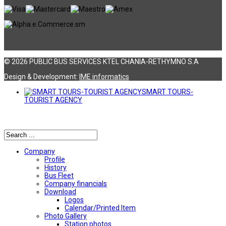
© 2026 PUBLIC BUS SERVICES KTEL CHANIA-RETHYMNO S.A
Design & Development:
ΙΜΕ informatics
SMART TOURS-
TOURIST AGENCY
Αναζήτηση
Company
Profile
History
Bus Fleet
Company financials
Download
Logos
Calendar/Printed Item
Photo Gallery
Station photos