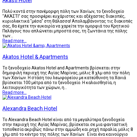
Akasti Hotel
Πολύ κοντά στην πανέμορφη πόλη των Χανίων, το ξενοδοχείο
"ΑΚΑΣΤΙ" σας προσφέρει ευχάριστες και αξέχαστες διακοπές,
κυριολεκτικά "μέσα" στη θάλασσα! Απολαμβάνοντας τις διακοπές
σας, θα έχετε την ευκαιρία να χαρείτε την ομορφιά του Κρητικού
Πελάγους που απλώνεται μπροστά σας, τη ζωντάνια της πόλης
των…
Read more...
Akatos Hotel & Apartments
Το ξενοδοχείο Akatos Hotel and Apartments βρίσκεται στην
δημοφιλή περιοχή της Αγίας Μαρίνας, μόλις 8 χλμ από την πόλη
των Χανίων. Η στάση του λεωφορείου με κατεύθυνση τα Χανιά
βρίσκεται 100 μέτρα από το ξενοδοχείο. Η καλαισθησία, η
λειτουργικότητα των χώρων, η…
Read more...
Alexandra Beach Hotel
Το Alexandra Beach Hotel είναι από τα μεγαλύτερα ξενοδοχεία
στην περιοχή της Αγίας Μαρίνας, βρίσκεται σε μια φανταστική
τοποθεσία ακριβώς πάνω στην αμμώδη και ρηχή παραλία, μόλις 8
χλμ από το κέντρο της πόλης των Χανίων. Είναι ένα καινούργιο