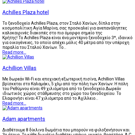
Achilles Plaza hotel
Το ξενοδοχείο Achilles Plaza, στον Σταλό Χανίων, δίπλα στην
κοσμοπολίτικη Αγία Μαρίνα, σας προσκαλεί για ανεπανάληπτες
καλοκαιρινές διακοπές στο πιο όμορφο σημείο της
Κρήτης! Το Achilles Plaza είναι ένα μοντέρνο ξενοδοχείο 3*, ιδανικό
για οικογένειες, το οποίο απέχει μόλις 40 μέτρα από την υπέροχη
παραλία του Σταλού Χανίων. Το…
Read more...
Achillion Villas
Με δωρεάν Wi-Fi και εποχιακή εξωτερική πισίνα, Achillion Villas
βρίσκεται στο Καλαμάκι, 5 χλμ από την πόλη των Χανίων. Η πόλη
του Ρεθύμνου είναι 49 χιλιόμετρα από το ξενοδοχείο.Δωρεάν
ιδιωτικός χώρος στάθμευσης στο χώρο του ξενοδοχείου. Το
Ελαφονήσι είναι 47 χιλιόμετρα από το Αχίλλειο…
Read more...
Adam apartments
Διαθέτουμε 8 δίκλινα δωμάτια που μπορούν να φιλοξενήσουν και
3ο άτομο. Το κάθε δωμάτιο διαθέτει μπάνιο, ψυγείο, βραστήρα, A.C.