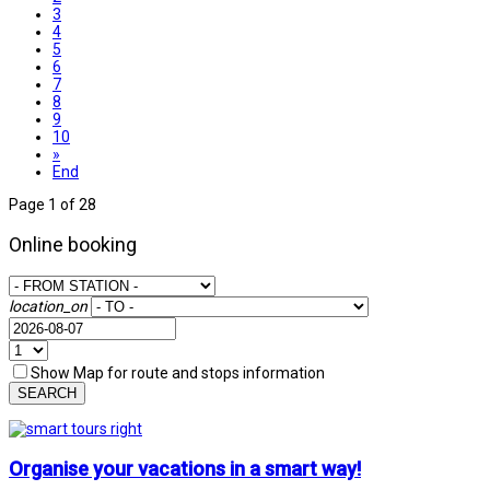
3
4
5
6
7
8
9
10
»
End
Page 1 of 28
Online booking
location_on
Show Map for route and stops information
SEARCH
Organise your vacations in a smart way!