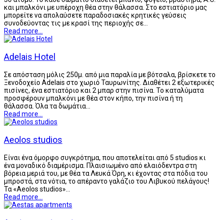
και μπαλκόνι με υπέροχη θέα στην θάλασσα. Στο εστιατόριο μας
μπορείτε να απολαύσετε παραδοσιακές κρητικές γεύσεις
συνοδεύοντας τις με κρασί της περιοχής σε…
Read more...
Adelais Hotel
Σε απόσταση μόλις 250μ. από μια παραλία με βότσαλα, βρίσκετε το
Ξενοδοχείο Adelais στο χωριό Ταυρωνίτης. Διαθέτει 2 εξωτερικές
πισίνες, ένα εστιατόριο και 2 μπαρ στην πισίνα. Το καταλύματα
προσφέρουν μπαλκόνι με θέα στον κήπο, την πισίνα ή τη
θάλασσα. Όλα τα δωμάτια…
Read more...
Aeolos studios
Είναι ένα όμορφο συγκρότημα, που αποτελείται από 5 studios κι
ένα μοναδικό διαμέρισμα. Πλαισιωμένο από ελαιόδεντρα στη
βόρεια μεριά του, με θέα τα Λευκά Όρη, κι έχοντας στα πόδια του
μπροστά, στα νότια, το απέραντο γαλάζιο του Λιβυκού πελάγους!
Τα «Aeolos studios»…
Read more...