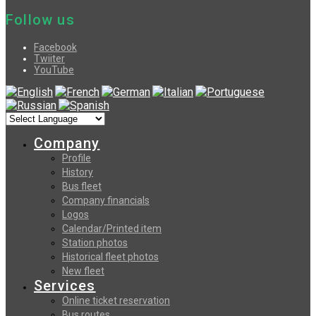
Follow us
Facebook
Twiiter
YouTube
Company
Profile
History
Bus fleet
Company financials
Logos
Calendar/Printed item
Station photos
Historical fleet photos
New fleet
Services
Online ticket reservation
Bus routes