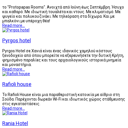
το "Protopapas Rooms". Ανοιχτά από Ιούνη έως Σεπτέμβρη. Ήσυχο
και καθαρό. Με ιδιωτική τουαλέτα και ντους. Με κλιματισμό. Με
ψυγείο και πολυκουζινάκι. Με τηλεόραση στα δίχωρα. Και με
μπαλκόνι με υπέροχη θέα!
Read more...
Pyrgos hotel
Pyrgos Hotel σε Χανιά είναι ένας ιδανικός χαμηλού κόστους
ξενοδοχείο από όπου μπορείτε να εξερευνήσετε την δυτική Κρήτη,
φημισμένο παραλίες και τους αρχαιολογικούς ιστορικά μνημεία
και μοναστήρια.
Read more...
Rafioli house
Το Rafioli House είναι μια παραθεριστική κατοικία με αίθριο στη
Σούδα. Παρέχονται δωρεάν Wi-Fi και ιδιωτικός χώρος στάθμευσης
στις εγκαταστάσεις.
Read more...
Rania Hotel