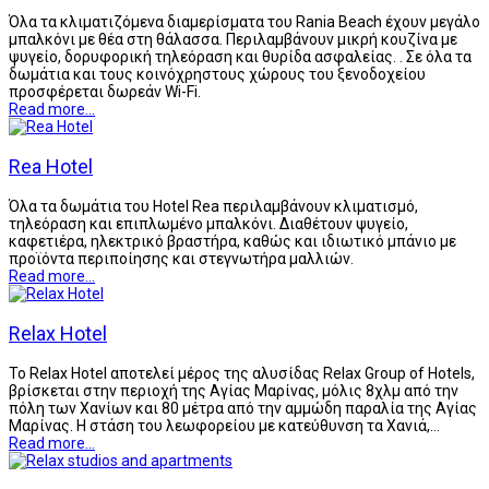
Όλα τα κλιματιζόμενα διαμερίσματα του Rania Beach έχουν μεγάλο
μπαλκόνι με θέα στη θάλασσα. Περιλαμβάνουν μικρή κουζίνα με
ψυγείο, δορυφορική τηλεόραση και θυρίδα ασφαλείας. . Σε όλα τα
δωμάτια και τους κοινόχρηστους χώρους του ξενοδοχείου
προσφέρεται δωρεάν Wi-Fi.
Read more...
Rea Hotel
Όλα τα δωμάτια του Hotel Rea περιλαμβάνουν κλιματισμό,
τηλεόραση και επιπλωμένο μπαλκόνι. Διαθέτουν ψυγείο,
καφετιέρα, ηλεκτρικό βραστήρα, καθώς και ιδιωτικό μπάνιο με
προϊόντα περιποίησης και στεγνωτήρα μαλλιών.
Read more...
Relax Hotel
Το Relax Hotel αποτελεί μέρος της αλυσίδας Relax Group of Hotels,
βρίσκεται στην περιοχή της Αγίας Μαρίνας, μόλις 8χλμ από την
πόλη των Χανίων και 80 μέτρα από την αμμώδη παραλία της Αγίας
Μαρίνας. Η στάση του λεωφορείου με κατεύθυνση τα Χανιά,…
Read more...