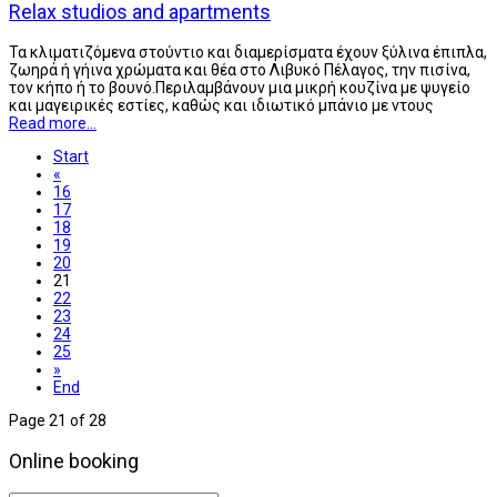
Relax studios and apartments
Τα κλιματιζόμενα στούντιο και διαμερίσματα έχουν ξύλινα έπιπλα,
ζωηρά ή γήινα χρώματα και θέα στο Λιβυκό Πέλαγος, την πισίνα,
τον κήπο ή το βουνό.Περιλαμβάνουν μια μικρή κουζίνα με ψυγείο
και μαγειρικές εστίες, καθώς και ιδιωτικό μπάνιο με ντους
Read more...
Start
«
16
17
18
19
20
21
22
23
24
25
»
End
Page 21 of 28
Online booking