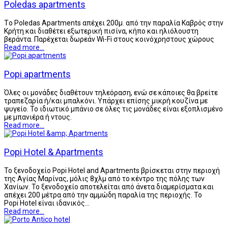
Poledas apartments
Tο Poledas Apartments απέχει 200μ. από την παραλία Καβρός στην
Κρήτη και διαθέτει εξωτερική πισίνα, κήπο και ηλιόλουστη
βεράντα. Παρέχεται δωρεάν Wi-Fi στους κοινόχρηστους χώρους
Read more...
Popi apartments
Όλες οι μονάδες διαθέτουν τηλεόραση, ενώ σε κάποιες θα βρείτε
τραπεζαρία ή/και μπαλκόνι. Υπάρχει επίσης μικρή κουζίνα με
ψυγείο. Το ιδιωτικό μπάνιο σε όλες τις μονάδες είναι εξοπλισμένο
με μπανιέρα ή ντους.
Read more...
Popi Hotel & Apartments
Το ξενοδοχείο Popi Hotel and Apartments βρίσκεται στην περιοχή
της Αγίας Μαρίνας, μόλις 8χλμ από το κέντρο της πόλης των
Χανίων. Το ξενοδοχείο αποτελείται από άνετα διαμερίσματα και
απέχει 200 μέτρα από την αμμώδη παραλία της περιοχής. Το
Popi Hotel είναι ιδανικός…
Read more...