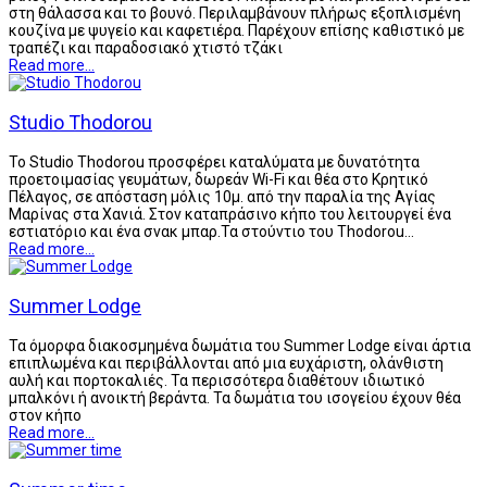
στη θάλασσα και το βουνό. Περιλαμβάνουν πλήρως εξοπλισμένη
κουζίνα με ψυγείο και καφετιέρα. Παρέχουν επίσης καθιστικό με
τραπέζι και παραδοσιακό χτιστό τζάκι
Read more...
Studio Thodorou
Το Studio Thodorou προσφέρει καταλύματα με δυνατότητα
προετοιμασίας γευμάτων, δωρεάν Wi-Fi και θέα στο Κρητικό
Πέλαγος, σε απόσταση μόλις 10μ. από την παραλία της Αγίας
Μαρίνας στα Χανιά. Στον καταπράσινο κήπο του λειτουργεί ένα
εστιατόριο και ένα σνακ μπαρ.Τα στούντιο του Thodorou…
Read more...
Summer Lodge
Τα όμορφα διακοσμημένα δωμάτια του Summer Lodge είναι άρτια
επιπλωμένα και περιβάλλονται από μια ευχάριστη, ολάνθιστη
αυλή και πορτοκαλιές. Τα περισσότερα διαθέτουν ιδιωτικό
μπαλκόνι ή ανοικτή βεράντα. Τα δωμάτια του ισογείου έχουν θέα
στον κήπο
Read more...