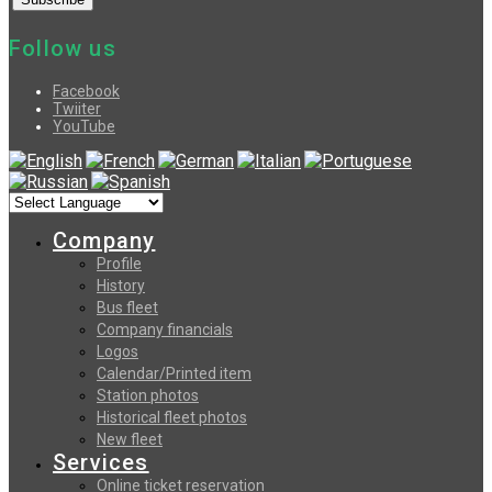
Follow us
Facebook
Twiiter
YouTube
Company
Profile
History
Bus fleet
Company financials
Logos
Calendar/Printed item
Station photos
Historical fleet photos
New fleet
Services
Online ticket reservation