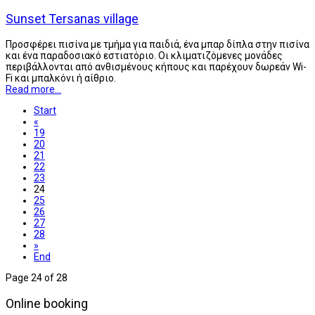
Sunset Tersanas village
Προσφέρει πισίνα με τμήμα για παιδιά, ένα μπαρ δίπλα στην πισίνα
και ένα παραδοσιακό εστιατόριο. Οι κλιματιζόμενες μονάδες
περιβάλλονται από ανθισμένους κήπους και παρέχουν δωρεάν Wi-
Fi και μπαλκόνι ή αίθριο.
Read more...
Start
«
19
20
21
22
23
24
25
26
27
28
»
End
Page 24 of 28
Online booking