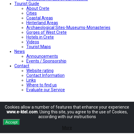
Tourist Guide
About Crete
Cities
Coastal Areas
Hinterland Areas
Archaeological Sites-Museums-Monasteries
Gorges of West Crete
Hotels in Crete
Videos
Tourist Maps
News
Announcements
Events / Sponsorship
Contact
Website rating
Contact Information
Links
Where to find us
Evaluate our Service
Cookies allow
a number of
features
that enhance
your experience
www.e-ktel.com
.
Using
this site
, you agree to
the use of
Cookies
,
according
with
our instructions
Accept
More