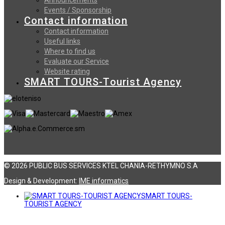
Events / Sponsorship
Contact information
Contact information
Useful links
Where to find us
Evaluate our Service
Website rating
SMART TOURS-Tourist Agency
© 2026 PUBLIC BUS SERVICES KTEL CHANIA-RETHYMNO S.A
Design & Development:
ΙΜΕ informatics
SMART TOURS-
TOURIST AGENCY
Αναζήτηση