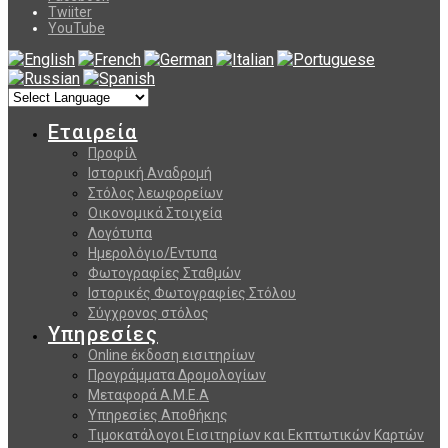
Twiiter
YouTube
Εταιρεία
Προφίλ
Ιστορική Αναδρομή
Στόλος λεωφορείων
Οικονομικά Στοιχεία
Λογότυπα
Ημερολόγιο/Εντυπα
Φωτογραφίες Σταθμών
Ιστορικές Φωτογραφίες Στόλου
Σύγχρονος στόλος
Υπηρεσίες
Online έκδοση εισιτηρίων
Προγράμματα Δρομολογίων
Μεταφορά Α.Μ.Ε.Α
Υπηρεσίες Αποθήκης
Τιμοκατάλογοι Εισιτηρίων και Εκπτωτικών Καρτών