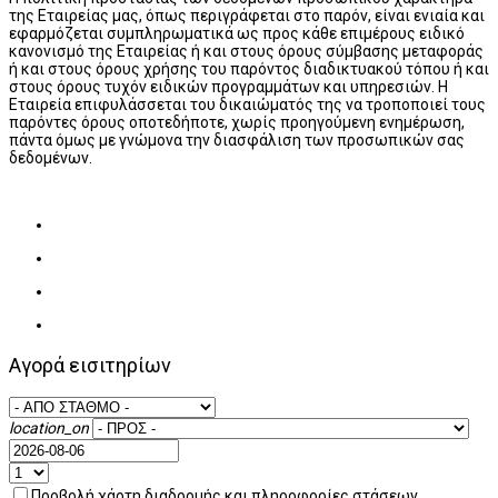
της Εταιρείας μας, όπως περιγράφεται στο παρόν, είναι ενιαία και
εφαρμόζεται συμπληρωματικά ως προς κάθε επιμέρους ειδικό
κανονισμό της Εταιρείας ή και στους όρους σύμβασης μεταφοράς
ή και στους όρους χρήσης του παρόντος διαδικτυακού τόπου ή και
στους όρους τυχόν ειδικών προγραμμάτων και υπηρεσιών. Η
Εταιρεία επιφυλάσσεται του δικαιώματός της να τροποποιεί τους
παρόντες όρους οποτεδήποτε, χωρίς προηγούμενη ενημέρωση,
πάντα όμως με γνώμονα την διασφάλιση των προσωπικών σας
δεδομένων.
Αγορά εισιτηρίων
location_on
Προβολή χάρτη διαδρομής και πληροφορίες στάσεων