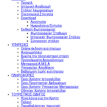
Προφίλ
Ιστορική Αναδρομή
Στόλος λεωφορείων
Οικονομικά Στοιχεία
Download
Λογότυπα
Ημερολόγιο/Έντυπα
Έκθεση Φωτογραφίας
Φωτογραφίες Σταθμών
Ιστορικές Φωτογραφίες Στόλου
Σύγχρονος στόλος
ΥΠΗΡΕΣΙΕΣ
Online έκδοση εισιτηρίων
Αναχωρήσεις
Βρείτε την πλησιέστερη στάση
Προγράμματα Δρομολογίων
Μεταφορά Α.Μ.Ε.Α
Υπηρεσίες Αποθήκης
Βεβαίωση τιμής εισιτηρίου
ΠΛΗΡΟΦΟΡΙΕΣ
Όροι Χρήσης Ιστοσελίδας
Όροι Προστασίας Δεδομένων
Όροι Χρήσης Υπηρεσίας Μεταφορών
Οδηγίες Χρήσης Ιστοσελίδας
ΤΟΥΡΙΣΤΙΚΟΣ ΟΔΗΓΟΣ
Λίγα λόγια για την Κρήτη
Πόλεις
Παραθαλάσσιες περιοχές