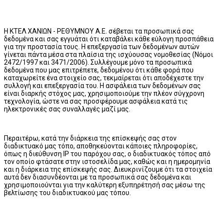
H ΚΤΕΛ ΧΑΝΙΩΝ - ΡΕΘΥΜΝΟΥ Α.Ε. σέβεται τα προσωπικά σας
δεδομένα και σας εγγυάται ότι καταβάλει κάθε εύλογη προσπάθεια
για την προστασία τους. Η επεξεργασία των δεδομένων αυτών
γίνεται πάντα μέσα στα πλαίσια της ισχύουσας νομοθεσίας (Νόμοι
2472/1997 και 3471/2006). Συλλέγουμε μόνο τα προσωπικά
δεδομένα που μας επιτρέπετε, δεδομένου ότι κάθε φορά που
καταχωρείτε ένα στοιχείο σας, τεκμαίρεται ότι αποδέχεστε την
συλλογή και επεξεργασία του. Η ασφάλεια των δεδομένων σας
είναι διαρκής στόχος μας, χρησιμοποιούμε την πλέον σύγχρονη
τεχνολογία, ώστε να σας προσφέρουμε ασφάλεια κατά τις
ηλεκτρονικές σας συναλλαγές μαζί μας.
Περαιτέρω, κατά την διάρκεια της επίσκεψής σας στον
διαδικτυακό μας τόπο, αποθηκεύονται κάποιες πληροφορίες,
όπως η διεύθυνση IP του παρόχου σας, ο διαδικτυακός τόπος από
τον οποίο φτάσατε στην ιστοσελίδα μας, καθώς και η ημερομηνία
και η διάρκεια της επίσκεψής σας. Διευκρινίζουμε ότι τα στοιχεία
αυτά δεν διασυνδέονται με τα προσωπικά σας δεδομένα και
χρησιμοποιούνται για την καλύτερη εξυπηρέτησή σας μέσω της
βελτίωσης του διαδικτυακού μας τόπου.