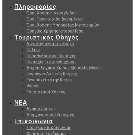
Πληροφορίες
Όροι Χρήσης Ιστοσελίδας
Όροι Προστασίας Δεδομένων
Όροι Χρήσης Υπηρεσίας Μεταφορών
Οδηγίες Χρήσης Ιστοσελίδας
Τουριστικός Οδηγός
Λίγα λόγια για την Κρήτη
Πόλεις
Παραθαλάσσιες Περιοχές
Περιοχές στην ενδοχώρα
Αρχαιολογικοί Χώροι-Μουσεία-Μονές
Φαράγγια Δυτικής Κρήτης
Ξενοδοχεία στην Κρήτη
Videos
Τουριστικοί Χάρτες
ΝΕΑ
Ανακοινώσεις
Διοργανώσεις/Χορηγίες
Επικοινωνία
Στοιχεία Επικοινωνίας
Χρήσιμοι Σύνδεσμοι