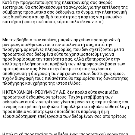
Κατά την πραγματοποίηση της ηλεκτρονικής σας αγοράς
εισιτηρίου, θα αποθηκεύσουμε τα αναγκαία για την εκτέλεση της
σύμβασης προσωπικά σας δεδομένα, το όνομα, την ηλεκτρονική
σας διεύθυνση και αριθμό ταυτότητας ή κάρτας για μειωμένο
εισιτήριο (φοιτητικό πάσο, κάρτα πολυτέκνων, κ.α.).
Με την βοήθεια των cookies, μικρών αρχείων προσωρινών ή
μόνιμων, αποθηκεύονται στον υπολογιστή σας, κατά την
πλοήγηση, ορισμένες πληροφορίες, που δεν σχετίζονται με τα
προσωπικά σας δεδομένα ούτε τα χρησιμοποιούμε για να
προσδιορίσουμε την ταυτότητά σας, αλλά εξυπηρετούν στην
καλύτερη πλοήγηση και προβολή των πληροφοριών βάσει των
προτιμήσεών σας. Είναι στην διακριτική σας ευχέρεια η
αποθήκευση ή διαγραφή των αρχείων αυτών, δυστυχώς όμως,
τυχόν διαγραφή τους πιθανότατα θα περιορίσει τις δυνατότητες
πλοήγησης και χρήσης της ιστοσελίδας.
Η ΚΤΕΛ ΧΑΝΙΩΝ - ΡΕΘΥΜΝΟΥ Α.Ε. δεν πουλά ούτε ενοικιάζει
προσωπικά δεδομένα σε τρίτους. Τυχόν μεταβίβαση των
δεδομένων αυτών σε τρίτους γίνεται μόνο στις περιπτώσεις που
ο νόμος επιτρέπει ή επιβάλει. Παράλληλα καταβάλει κάθε εύλογη
προσπάθεια να αποτρέψει οποιαδήποτε παράνομη ή μη
εξουσιοδοτημένη επεξεργασία των δεδομένων σας από τρίτους.
Η πολιτική προστασίας των δεδομένων προσωπικού χαρακτήρα