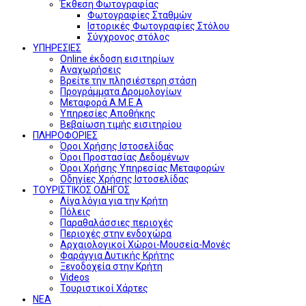
Έκθεση Φωτογραφίας
Φωτογραφίες Σταθμών
Ιστορικές Φωτογραφίες Στόλου
Σύγχρονος στόλος
ΥΠΗΡΕΣΙΕΣ
Online έκδοση εισιτηρίων
Αναχωρήσεις
Βρείτε την πλησιέστερη στάση
Προγράμματα Δρομολογίων
Μεταφορά Α.Μ.Ε.Α
Υπηρεσίες Αποθήκης
Βεβαίωση τιμής εισιτηρίου
ΠΛΗΡΟΦΟΡΙΕΣ
Όροι Χρήσης Ιστοσελίδας
Όροι Προστασίας Δεδομένων
Όροι Χρήσης Υπηρεσίας Μεταφορών
Οδηγίες Χρήσης Ιστοσελίδας
ΤΟΥΡΙΣΤΙΚΟΣ ΟΔΗΓΟΣ
Λίγα λόγια για την Κρήτη
Πόλεις
Παραθαλάσσιες περιοχές
Περιοχές στην ενδοχώρα
Αρχαιολογικοί Χώροι-Μουσεία-Μονές
Φαράγγια Δυτικής Κρήτης
Ξενοδοχεία στην Κρήτη
Videos
Τουριστικοί Χάρτες
ΝΕΑ