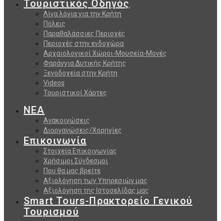
Τουριστικός Οδηγός
Λίγα λόγια για την Κρήτη
Πόλεις
Παραθαλάσσιες Περιοχές
Περιοχές στην ενδοχώρα
Αρχαιολογικοί Χώροι-Μουσεία-Μονές
Φαράγγια Δυτικής Κρήτης
Ξενοδοχεία στην Κρήτη
Videos
Τουριστικοί Χάρτες
ΝΕΑ
Ανακοινώσεις
Διοργανώσεις/Χορηγίες
Επικοινωνία
Στοιχεία Επικοινωνίας
Χρήσιμοι Σύνδεσμοι
Που θα μας βρείτε
Αξιολόγηση των Υπηρεσιών μας
Αξιολόγηση της Ιστοσελίδας μας
Smart Tours-Πρακτορείο Γενικού
Τουρισμού