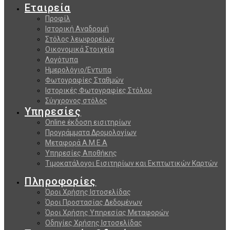
Εταιρεία
Προφίλ
Ιστορική Αναδρομή
Στόλος λεωφορείων
Οικονομικά Στοιχεία
Λογότυπα
Ημερολόγιο/Εντυπα
Φωτογραφίες Σταθμών
Ιστορικές Φωτογραφίες Στόλου
Σύγχρονος στόλος
Υπηρεσίες
Online έκδοση εισιτηρίων
Προγράμματα Δρομολογίων
Μεταφορά Α.Μ.Ε.Α
Υπηρεσίες Αποθήκης
Τιμοκατάλογοι Εισιτηρίων και Εκπτωτικών Καρτών
Πληροφορίες
Όροι Χρήσης Ιστοσελίδας
Όροι Προστασίας Δεδομένων
Όροι Χρήσης Υπηρεσίας Μεταφορών
Οδηγίες Χρήσης Ιστοσελίδας