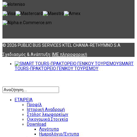
© 2026 PUBLIC BUS SERVICES KTEL CHANIA-RETHYMNO S.A
Σχεδιασμός & Ανάπτυξη:
ΙΜΕ πληροφορική
SMART
TOURS-ΠΡΑΚΤΟΡΕΙΟ ΓΕΝΙΚΟΥ ΤΟΥΡΙΣΜΟΥ
Αναζήτηση
ΕΤΑΙΡΕΙΑ
Προφίλ
Ιστορική Αναδρομή
Στόλος λεωφορείων
Οικονομικά Στοιχεία
Download
Λογότυπα
Ημερολόγιο/Έντυπα