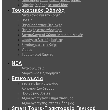
Όροι Χρήσης Υπηρεσίας Μεταφορών
Οδηγίες Χρήσης Ιστοσελίδας
Τουριστικός Οδηγός
Λίγα λόγια για την Κρήτη
Πόλεις
Παραθαλάσσιες Περιοχές
Περιοχές στην ενδοχώρα
Αρχαιολογικοί Χώροι-Μουσεία-Μονές
Φαράγγια Δυτικής Κρήτης
Ξενοδοχεία στην Κρήτη
Videos
Τουριστικοί Χάρτες
ΝΕΑ
Ανακοινώσεις
Διοργανώσεις/Χορηγίες
Επικοινωνία
Στοιχεία Επικοινωνίας
Χρήσιμοι Σύνδεσμοι
Που θα μας βρείτε
Αξιολόγηση των Υπηρεσιών μας
Αξιολόγηση της Ιστοσελίδας μας
Smart Tours-Πρακτορείο Γενικού