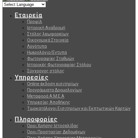
Εταιρεία
Προφίλ
Ιστορική Αναδρομή
Στόλος λεωφορείων
Οικονομικά Στοιχεία
Λογότυπα
Ημερολόγιο/Εντυπα
Φωτογραφίες Σταθμών
Ιστορικές Φωτογραφίες Στόλου
Σύγχρονος στόλος
Υπηρεσίες
Online έκδοση εισιτηρίων
Προγράμματα Δρομολογίων
Μεταφορά Α.Μ.Ε.Α
Υπηρεσίες Αποθήκης
Τιμοκατάλογοι Εισιτηρίων και Εκπτωτικών Καρτών
Πληροφορίες
Όροι Χρήσης Ιστοσελίδας
Όροι Προστασίας Δεδομένων