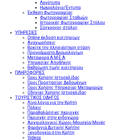
Λογότυπα
Ημερολόγιο/Έντυπα
Έκθεση Φωτογραφίας
Φωτογραφίες Σταθμών
Ιστορικές Φωτογραφίες Στόλου
Σύγχρονος στόλος
ΥΠΗΡΕΣΙΕΣ
Online έκδοση εισιτηρίων
Αναχωρήσεις
Βρείτε την πλησιέστερη στάση
Προγράμματα Δρομολογίων
Μεταφορά Α.Μ.Ε.Α
Υπηρεσίες Αποθήκης
Βεβαίωση τιμής εισιτηρίου
ΠΛΗΡΟΦΟΡΙΕΣ
Όροι Χρήσης Ιστοσελίδας
Όροι Προστασίας Δεδομένων
Όροι Χρήσης Υπηρεσίας Μεταφορών
Οδηγίες Χρήσης Ιστοσελίδας
ΤΟΥΡΙΣΤΙΚΟΣ ΟΔΗΓΟΣ
Λίγα λόγια για την Κρήτη
Πόλεις
Παραθαλάσσιες περιοχές
Περιοχές στην ενδοχώρα
Αρχαιολογικοί Χώροι-Μουσεία-Μονές
Φαράγγια Δυτικής Κρήτης
Ξενοδοχεία στην Κρήτη
Videos