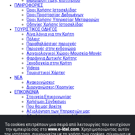
Βεβαίωση τιμής εισιτηρίου
ΠΛΗΡΟΦΟΡΙΕΣ
Όροι Χρήσης Ιστοσελίδας
Όροι Προστασίας Δεδομένων
Όροι Χρήσης Υπηρεσίας Μεταφορών
Οδηγίες Χρήσης Ιστοσελίδας
ΤΟΥΡΙΣΤΙΚΟΣ ΟΔΗΓΟΣ
Λίγα λόγια για την Κρήτη
Πόλεις
Παραθαλάσσιες περιοχές
Περιοχές στην ενδοχώρα
Αρχαιολογικοί Χώροι-Μουσεία-Μονές
Φαράγγια Δυτικής Κρήτης
Ξενοδοχεία στην Κρήτη
Videos
Τουριστικοί Χάρτες
ΝΕΑ
Ανακοινώσεις
Διοργανώσεις/Χορηγίες
ΕΠΙΚΟΙΝΩΝΙΑ
Στοιχεία Επικοινωνίας
Χρήσιμοι Σύνδεσμοι
Που θα μας βρείτε
Αξιολόγηση των Υπηρεσιών μας
Αξιολόγηση της Ιστοσελίδας μας
Τα cookies επιτρέπουν μια σειρά από λειτουργίες που ενισχύουν
την εμπειρία σας στο
www.e-ktel.com
. Χρησιμοποιώντας αυτόν
τον ιστότοπο, συμφωνείτε με τη χρήση των cookies, σύμφωνα με