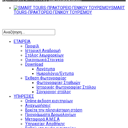
SMART
TOURS-ΠΡΑΚΤΟΡΕΙΟ ΓΕΝΙΚΟΥ ΤΟΥΡΙΣΜΟΥ
Αναζήτηση
ΕΤΑΙΡΕΙΑ
Προφίλ
Ιστορική Αναδρομή
Στόλος λεωφορείων
Οικονομικά Στοιχεία
Download
Λογότυπα
Ημερολόγιο/Έντυπα
Έκθεση Φωτογραφίας
Φωτογραφίες Σταθμών
Ιστορικές Φωτογραφίες Στόλου
Σύγχρονος στόλος
ΥΠΗΡΕΣΙΕΣ
Online έκδοση εισιτηρίων
Αναχωρήσεις
Βρείτε την πλησιέστερη στάση
Προγράμματα Δρομολογίων
Μεταφορά Α.Μ.Ε.Α
Υπηρεσίες Αποθήκης