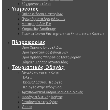
Σύγχρονος στόλος
Υπηρεσίες
Online έκδοση εισιτηρίων
Προγράμματα Δρομολογίων
Μεταφορά Α.Μ.Ε.Α
Υπηρεσίες Αποθήκης
Τιμοκατάλογοι Εισιτηρίων και Εκπτωτικών Καρτών
Πληροφορίες
Όροι Χρήσης Ιστοσελίδας
Όροι Προστασίας Δεδομένων
Όροι Χρήσης Υπηρεσίας Μεταφορών
Οδηγίες Χρήσης Ιστοσελίδας
Τουριστικός Οδηγός
Λίγα λόγια για την Κρήτη
Πόλεις
Παραθαλάσσιες Περιοχές
Περιοχές στην ενδοχώρα
Αρχαιολογικοί Χώροι-Μουσεία-Μονές
Φαράγγια Δυτικής Κρήτης
Ξενοδοχεία στην Κρήτη
Videos