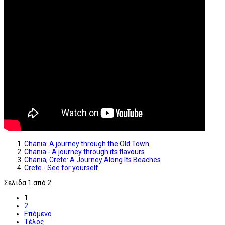
Chania: A journey through the Old Town
Chania - A journey through its flavours
Chania, Crete: A Journey Along Its Beaches
Crete - See for yourself
Σελίδα 1 από 2
1
2
Επόμενο
Τέλος