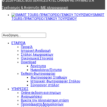
© 2026 PUBLIC BUS SERVICES KTEL CHANIA-RETHYMNO S.A
Σχεδιασμός & Ανάπτυξη:
ΙΜΕ πληροφορική
SMART
TOURS-ΠΡΑΚΤΟΡΕΙΟ ΓΕΝΙΚΟΥ ΤΟΥΡΙΣΜΟΥ
Αναζήτηση
ΕΤΑΙΡΕΙΑ
Προφίλ
Ιστορική Αναδρομή
Στόλος λεωφορείων
Οικονομικά Στοιχεία
Download
Λογότυπα
Ημερολόγιο/Έντυπα
Έκθεση Φωτογραφίας
Φωτογραφίες Σταθμών
Ιστορικές Φωτογραφίες Στόλου
Σύγχρονος στόλος
ΥΠΗΡΕΣΙΕΣ
Online έκδοση εισιτηρίων
Αναχωρήσεις
Βρείτε την πλησιέστερη στάση
Προγράμματα Δρομολογίων