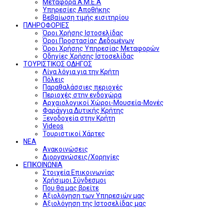
Μεταφορά Α.Μ.Ε.Α
Υπηρεσίες Αποθήκης
Βεβαίωση τιμής εισιτηρίου
ΠΛΗΡΟΦΟΡΙΕΣ
Όροι Χρήσης Ιστοσελίδας
Όροι Προστασίας Δεδομένων
Όροι Χρήσης Υπηρεσίας Μεταφορών
Οδηγίες Χρήσης Ιστοσελίδας
ΤΟΥΡΙΣΤΙΚΟΣ ΟΔΗΓΟΣ
Λίγα λόγια για την Κρήτη
Πόλεις
Παραθαλάσσιες περιοχές
Περιοχές στην ενδοχώρα
Αρχαιολογικοί Χώροι-Μουσεία-Μονές
Φαράγγια Δυτικής Κρήτης
Ξενοδοχεία στην Κρήτη
Videos
Τουριστικοί Χάρτες
ΝΕΑ
Ανακοινώσεις
Διοργανώσεις/Χορηγίες
ΕΠΙΚΟΙΝΩΝΙΑ
Στοιχεία Επικοινωνίας
Χρήσιμοι Σύνδεσμοι
Που θα μας βρείτε
Αξιολόγηση των Υπηρεσιών μας
Αξιολόγηση της Ιστοσελίδας μας