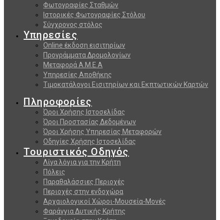
Φωτογραφίες Σταθμών
Ιστορικές Φωτογραφίες Στόλου
Σύγχρονος στόλος
Υπηρεσίες
Online έκδοση εισιτηρίων
Προγράμματα Δρομολογίων
Μεταφορά Α.Μ.Ε.Α
Υπηρεσίες Αποθήκης
Τιμοκατάλογοι Εισιτηρίων και Εκπτωτικών Καρτών
Πληροφορίες
Όροι Χρήσης Ιστοσελίδας
Όροι Προστασίας Δεδομένων
Όροι Χρήσης Υπηρεσίας Μεταφορών
Οδηγίες Χρήσης Ιστοσελίδας
Τουριστικός Οδηγός
Λίγα λόγια για την Κρήτη
Πόλεις
Παραθαλάσσιες Περιοχές
Περιοχές στην ενδοχώρα
Αρχαιολογικοί Χώροι-Μουσεία-Μονές
Φαράγγια Δυτικής Κρήτης