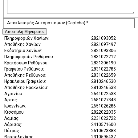
Αποκλεισμός Αυτοματισμών (Captcha)
*
Αποστολή Μηνύματος
Πληροφοριών Χανίων:
2821093052
Αποθήκης Χανίων:
2821097497
Εκδοτήριο Χανίων:
2821093306
Πληροφοριών Ρεθύμνου:
2831022212
Κρατήσεων Ρεθύμνου:
2831306190
Γραφείου Ρεθύμνου:
2831022785
Αποθήκης Ρεθύμνου:
2831022659
Ηρακλείου Γραφείου:
2810246530
Αποθήκης Ηρακλείου:
2810246538
Αγρινίου:
2641022538
Άρτας:
2681027348
Ιωαννίνων:
2651026286
Κισσάμου:
2822022035
Λαμίας:
2231022722
Λάρισας:
2410571600
Πάτρας:
2610623888
Θεσσαλονίκης:
2310595437