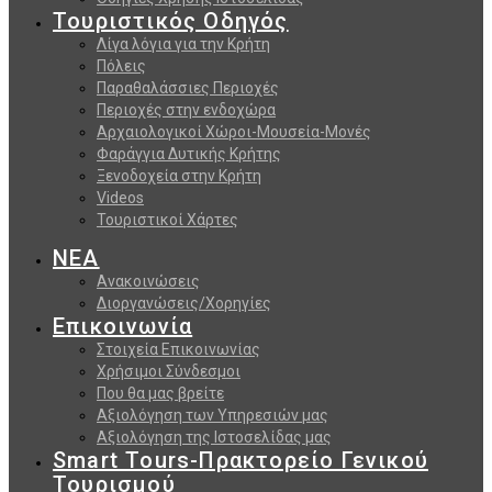
Τουριστικός Οδηγός
Λίγα λόγια για την Κρήτη
Πόλεις
Παραθαλάσσιες Περιοχές
Περιοχές στην ενδοχώρα
Αρχαιολογικοί Χώροι-Μουσεία-Μονές
Φαράγγια Δυτικής Κρήτης
Ξενοδοχεία στην Κρήτη
Videos
Τουριστικοί Χάρτες
ΝΕΑ
Ανακοινώσεις
Διοργανώσεις/Χορηγίες
Επικοινωνία
Στοιχεία Επικοινωνίας
Χρήσιμοι Σύνδεσμοι
Που θα μας βρείτε
Αξιολόγηση των Υπηρεσιών μας
Αξιολόγηση της Ιστοσελίδας μας
Smart Tours-Πρακτορείο Γενικού
Τουρισμού