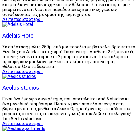
και μπαλκόνι με υπέροχη θέα στην θάλασσα. Στο εστιατόριο μας
μπορείτε να απολαύσετε παραδοσιακές κρητικές γεύσεις
συνοδεύοντας τις με κρασί της περιοχής σε…
Δείτε περισσότερα...
Adelais Hotel
Σε απόσταση μόλις 250μ. από μια παραλία με βότσαλα, βρίσκετε το
Ξενοδοχείο Adelais στο χωριό Ταυρωνίτης. Διαθέτει 2 εξωτερικές
πισίνες, ένα εστιατόριο και 2 μπαρ στην πισίνα. Το καταλύματα
προσφέρουν μπαλκόνι με θέα στον κήπο, την πισίνα ή τη
θάλασσα. Όλα τα δωμάτια…
Δείτε περισσότερα...
Aeolos studios
Είναι ένα όμορφο συγκρότημα, που αποτελείται από 5 studios κι
ένα μοναδικό διαμέρισμα. Πλαισιωμένο από ελαιόδεντρα στη
βόρεια μεριά του, με θέα τα Λευκά Όρη, κι έχοντας στα πόδια του
μπροστά, στα νότια, το απέραντο γαλάζιο του Λιβυκού πελάγους!
Τα «Aeolos studios»…
Δείτε περισσότερα...