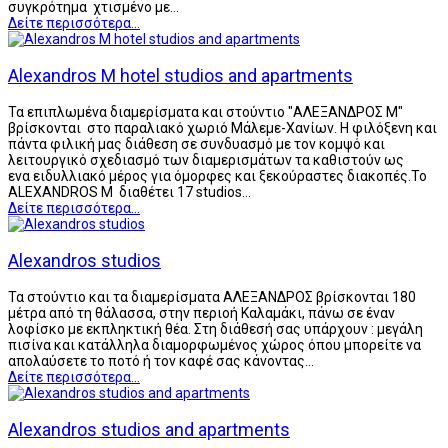
συγκρότημα χτισμένο με…
Δείτε περισσότερα...
Alexandros M hotel studios and apartments
Τα επιπλωμένα διαμερίσματα και στούντιο "ΑΛΕΞΑΝΔΡΟΣ Μ"
βρίσκονται στο παραλιακό χωριό Μάλεμε-Χανίων. Η φιλόξενη και
πάντα φιλική μας διάθεση σε συνδυασμό με τον κομψό και
λειτουργικό σχεδιασμό των διαμερισμάτων τα καθιστούν ως
ενα ειδυλλιακό μέρος για όμορφες και ξεκούραστες διακοπές.Το
ALEXANDROS M διαθέτει 17 studios…
Δείτε περισσότερα...
Alexandros studios
Τα στούντιο και τα διαμερίσματα ΑΛΕΞΑΝΔΡΟΣ βρίσκονται 180
μέτρα από τη θάλασσα, στην περιοή Καλαμάκι, πάνω σε έναν
λοφίσκο με εκπληκτική θέα. Στη διάθεσή σας υπάρχουν : μεγάλη
πισίνα και κατάλληλα διαμορφωμένος χώρος όπου μπορείτε να
απολαύσετε το ποτό ή τον καφέ σας κάνοντας…
Δείτε περισσότερα...
Alexandros studios and apartments