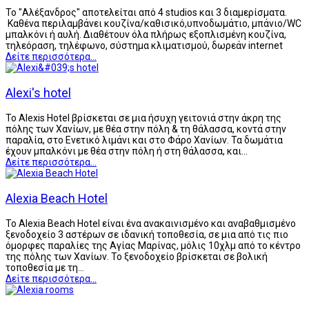
Το "Αλέξανδρος" αποτελείται από 4 studios και 3 διαμερίσματα.
Καθένα περιλαμβάνει κουζίνα/καθισικό,υπνοδωμάτιο, μπάνιο/WC
μπαλκόνι ή αυλή. Διαθέτουν όλα πλήρως εξοπλισμένη κουζίνα,
τηλεόραση, τηλέφωνο, σύστημα κλιματισμού, δωρεάν internet
Δείτε περισσότερα...
Alexi's hotel
Το Alexis Hotel βρίσκεται σε μια ήσυχη γειτονιά στην άκρη της
πόλης των Χανίων, με θέα στην πόλη & τη θάλασσα, κοντά στην
παραλία, στο Ενετικό λιμάνι και στο Φάρο Χανίων. Τα δωμάτια
έχουν μπαλκόνι με θέα στην πόλη ή στη θάλασσα, και…
Δείτε περισσότερα...
Alexia Beach Hotel
To Alexia Beach Hotel είναι ένα ανακαινισμένο και αναβαθμισμένο
ξενοδοχείο 3 αστέρων σε ιδανική τοποθεσία, σε μια από τις πιο
όμορφες παραλίες της Αγίας Μαρίνας, μόλις 10χλμ από το κέντρο
της πόλης των Χανίων. Το ξενοδοχείο βρίσκεται σε βολική
τοποθεσία με τη…
Δείτε περισσότερα...