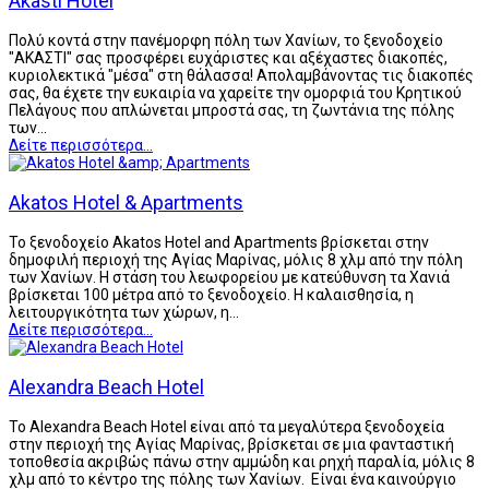
Akasti Hotel
Πολύ κοντά στην πανέμορφη πόλη των Χανίων, το ξενοδοχείο
"ΑΚΑΣΤΙ" σας προσφέρει ευχάριστες και αξέχαστες διακοπές,
κυριολεκτικά "μέσα" στη θάλασσα! Απολαμβάνοντας τις διακοπές
σας, θα έχετε την ευκαιρία να χαρείτε την ομορφιά του Κρητικού
Πελάγους που απλώνεται μπροστά σας, τη ζωντάνια της πόλης
των…
Δείτε περισσότερα...
Akatos Hotel & Apartments
Το ξενοδοχείο Akatos Hotel and Apartments βρίσκεται στην
δημοφιλή περιοχή της Αγίας Μαρίνας, μόλις 8 χλμ από την πόλη
των Χανίων. Η στάση του λεωφορείου με κατεύθυνση τα Χανιά
βρίσκεται 100 μέτρα από το ξενοδοχείο. Η καλαισθησία, η
λειτουργικότητα των χώρων, η…
Δείτε περισσότερα...
Alexandra Beach Hotel
Το Alexandra Beach Hotel είναι από τα μεγαλύτερα ξενοδοχεία
στην περιοχή της Αγίας Μαρίνας, βρίσκεται σε μια φανταστική
τοποθεσία ακριβώς πάνω στην αμμώδη και ρηχή παραλία, μόλις 8
χλμ από το κέντρο της πόλης των Χανίων. Είναι ένα καινούργιο