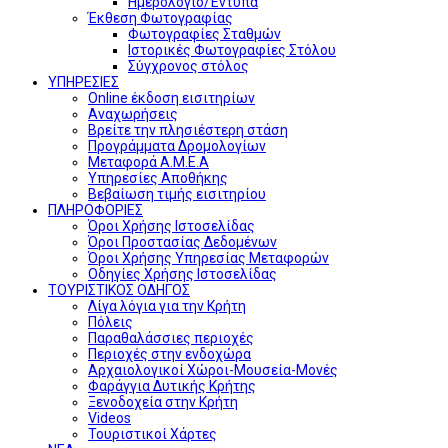
Ημερολόγιο/Έντυπα
Έκθεση Φωτογραφίας
Φωτογραφίες Σταθμών
Ιστορικές Φωτογραφίες Στόλου
Σύγχρονος στόλος
ΥΠΗΡΕΣΙΕΣ
Online έκδοση εισιτηρίων
Αναχωρήσεις
Βρείτε την πλησιέστερη στάση
Προγράμματα Δρομολογίων
Μεταφορά Α.Μ.Ε.Α
Υπηρεσίες Αποθήκης
Βεβαίωση τιμής εισιτηρίου
ΠΛΗΡΟΦΟΡΙΕΣ
Όροι Χρήσης Ιστοσελίδας
Όροι Προστασίας Δεδομένων
Όροι Χρήσης Υπηρεσίας Μεταφορών
Οδηγίες Χρήσης Ιστοσελίδας
ΤΟΥΡΙΣΤΙΚΟΣ ΟΔΗΓΟΣ
Λίγα λόγια για την Κρήτη
Πόλεις
Παραθαλάσσιες περιοχές
Περιοχές στην ενδοχώρα
Αρχαιολογικοί Χώροι-Μουσεία-Μονές
Φαράγγια Δυτικής Κρήτης
Ξενοδοχεία στην Κρήτη
Videos
Τουριστικοί Χάρτες