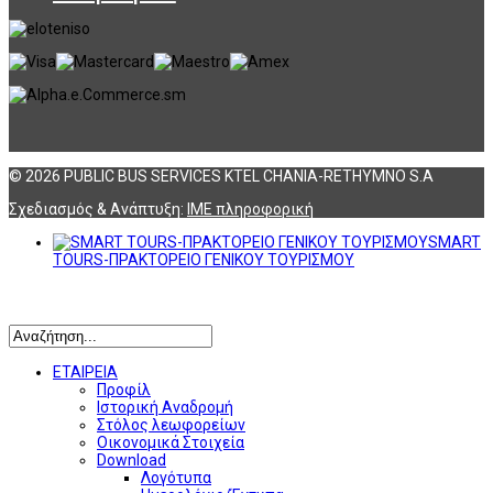
© 2026 PUBLIC BUS SERVICES KTEL CHANIA-RETHYMNO S.A
Σχεδιασμός & Ανάπτυξη:
ΙΜΕ πληροφορική
SMART
TOURS-ΠΡΑΚΤΟΡΕΙΟ ΓΕΝΙΚΟΥ ΤΟΥΡΙΣΜΟΥ
Αναζήτηση
ΕΤΑΙΡΕΙΑ
Προφίλ
Ιστορική Αναδρομή
Στόλος λεωφορείων
Οικονομικά Στοιχεία
Download
Λογότυπα