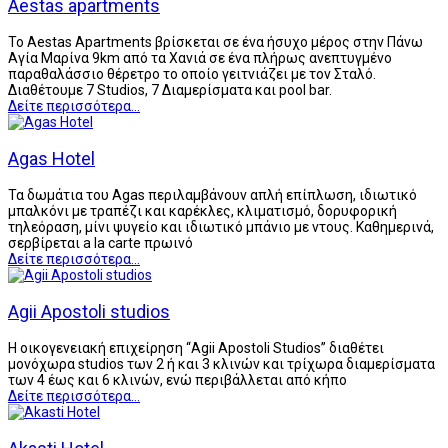
Aestas apartments
Το Aestas Apartments βρίσκεται σε ένα ήσυχο μέρος στην Πάνω
Αγία Μαρίνα 9km από τα Χανιά σε ένα πλήρως ανεπτυγμένο
παραθαλάσσιο θέρετρο το οποίο γειτνιάζει με τον Σταλό.
Διαθέτουμε 7 Studios, 7 Διαμερίσματα και pool bar.
Δείτε περισσότερα...
Agas Hotel
Τα δωμάτια του Agas περιλαμβάνουν απλή επίπλωση, ιδιωτικό
μπαλκόνι με τραπέζι και καρέκλες, κλιματισμό, δορυφορική
τηλεόραση, μίνι ψυγείο και ιδιωτικό μπάνιο με ντους. Καθημερινά,
σερβίρεται a la carte πρωινό
Δείτε περισσότερα...
Agii Apostoli studios
Η οικογενειακή επιχείρηση “Agii Apostoli Studios” διαθέτει
μονόχωρα studios των 2 ή και 3 κλινών και τρίχωρα διαμερίσματα
των 4 έως και 6 κλινών, ενώ περιβάλλεται από κήπο
Δείτε περισσότερα...