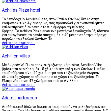
Achilles Plaza hotel
Το ξενοδοχείο Achilles Plaza, στον Σταλό Χανίων, δίπλα στην
κοσμοπολίτικη Αγία Μαρίνα, σας προσκαλεί για ανεπανάληπτες
καλοκαιρινές διακοπές στο πιο όμορφο σημείο της
Κρήτης! Το Achilles Plaza είναι ένα μοντέρνο ξενοδοχείο 3*, ιδανικό
για οικογένειες, το οποίο απέχει μόλις 40 μέτρα από την υπέροχη
παραλία του Σταλού Χανίων. Το…
Δείτε περισσότερα...
Achillion Villas
Με δωρεάν Wi-Fi και εποχιακή εξωτερική πισίνα, Achillion Villas
βρίσκεται στο Καλαμάκι, 5 χλμ από την πόλη των Χανίων. Η πόλη
του Ρεθύμνου είναι 49 χιλιόμετρα από το ξενοδοχείο.Δωρεάν
ιδιωτικός χώρος στάθμευσης στο χώρο του ξενοδοχείου. Το
Ελαφονήσι είναι 47 χιλιόμετρα από το Αχίλλειο…
Δείτε περισσότερα...
Adam apartments
Διαθέτουμε 8 δίκλινα δωμάτια που μπορούν να φιλοξενήσουν και
3ο άτομο. Το κάθε δωμάτιο διαθέτει μπάνιο, ψυγείο, βραστήρα, A.C.