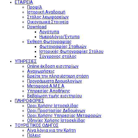
ΕΤΑΙΡΕΙΑ
Προφίλ
Ιστορική Αναδρομή
Στόλος λεωφορείων
Οικονομικά Στοιχεία
Download
Λογότυπα
Ημερολόγιο/Έντυπα
Έκθεση Φωτογραφίας
Φωτογραφίες Σταθμών
Ιστορικές Φωτογραφίες Στόλου
Σύγχρονος στόλος
ΥΠΗΡΕΣΙΕΣ
Online έκδοση εισιτηρίων
Αναχωρήσεις
Βρείτε την πλησιέστερη στάση
Προγράμματα Δρομολογίων
Μεταφορά Α.Μ.Ε.Α
Υπηρεσίες Αποθήκης
Βεβαίωση τιμής εισιτηρίου
ΠΛΗΡΟΦΟΡΙΕΣ
Όροι Χρήσης Ιστοσελίδας
Όροι Προστασίας Δεδομένων
Όροι Χρήσης Υπηρεσίας Μεταφορών
Οδηγίες Χρήσης Ιστοσελίδας
ΤΟΥΡΙΣΤΙΚΟΣ ΟΔΗΓΟΣ
Λίγα λόγια για την Κρήτη
Πόλεις