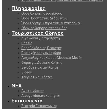
Πληροφορίες
Όροι Χρήσης Ιστοσελίδας
Όροι Προστασίας Δεδομένων
Όροι Χρήσης Υπηρεσίας Μεταφορών
Οδηγίες Χρήσης Ιστοσελίδας
Τουριστικός Οδηγός
Λίγα λόγια για την Κρήτη
Πόλεις
Παραθαλάσσιες Περιοχές
Περιοχές στην ενδοχώρα
Αρχαιολογικοί Χώροι-Μουσεία-Μονές
Φαράγγια Δυτικής Κρήτης
Ξενοδοχεία στην Κρήτη
Videos
Τουριστικοί Χάρτες
ΝΕΑ
Ανακοινώσεις
Διοργανώσεις/Χορηγίες
Επικοινωνία
Στοιχεία Επικοινωνίας