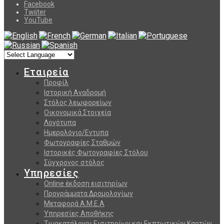
Facebook
Twiiter
YouTube
Εταιρεία
Προφίλ
Ιστορική Αναδρομή
Στόλος λεωφορείων
Οικονομικά Στοιχεία
Λογότυπα
Ημερολόγιο/Εντυπα
Φωτογραφίες Σταθμών
Ιστορικές Φωτογραφίες Στόλου
Σύγχρονος στόλος
Υπηρεσίες
Online έκδοση εισιτηρίων
Προγράμματα Δρομολογίων
Μεταφορά Α.Μ.Ε.Α
Υπηρεσίες Αποθήκης
Τιμοκατάλογοι Εισιτηρίων και Εκπτωτικών Καρτών