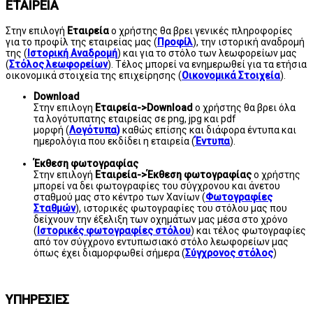
ΕΤΑΙΡΕΙΑ
Στην επιλογή
Εταιρεία
ο χρήστης θα βρει γενικές πληροφορίες
για το προφίλ της εταιρείας μας (
Προφίλ
), την ιστορική αναδρομή
της (
Ιστορική Αναδρομή
) και για το στόλο των λεωφορείων μας
(
Στόλος λεωφορείων
). Τέλος μπορεί να ενημερωθεί για τα ετήσια
οικονομικά στοιχεία της επιχείρησης (
Οικονομικά Στοιχεία
).
Download
Στην επιλογη
Εταιρεία->Download
ο χρήστης θα βρει όλα
τα λογότυπα
της εταιρείας σε png, jpg και pdf
μορφή (
Λογότυπα)
καθώς επίσης και διάφορα έντυπα και
ημερολόγια που εκδίδει η εταιρεία (
Έντυπα
).
Έκθεση φωτογραφίας
Στην επιλογή
Εταιρεία->Έκθεση φωτογραφίας
ο χρήστης
μπορεί να δει φωτογραφίες του σύγχρονου και άνετου
σταθμού μας στο κέντρο των Χανίων (
Φωτογραφίες
Σταθμών
), ιστορικές φωτογραφίες του στόλου μας που
δείχνουν την έξελιξη των οχημάτων μας μέσα στο χρόνο
(
Ιστορικές φωτογραφίες στόλου
) και τέλος φωτογραφίες
από τον σύγχρονο εντυπωσιακό στόλο λεωφορείων μας
όπως έχει διαμορφωθεί σήμερα (
Σύγχρονος στόλος
)
ΥΠΗΡΕΣΙΕΣ