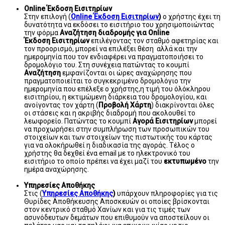
Online Έκδοση Εισιτηρίων
Στην επιλογή (
Online Έκδοση Εισιτηρίων
)
o χρήστης έχει τη
δυνατότητα να εκδόσει το εισιτήριο του χρησιμοποιώντας
την φόρμα
Αναζήτηση διαδρομής για Online
Έκδοση
Εισιτηρίων
επιλέγοντας τον σταθμό αφετηρίας και
τον προορισμό, μπορεί να επιλέξει θέση αλλά και την
ημερομηνία που τον ενδιαφέρει να πραγματοποιήσει το
δρομολόγιο του. Στη συνέχεια πατώντας το κουμπί
Αναζήτηση
εμφανίζονται οι ώρες αναχώρησης που
πραγματοποιείται το συγκεκριμένο δρομολόγιο την
ημερομηνία που επέλεξε ο χρήστης,η τιμή του όλόκληρου
εισιτηρίου, η εκτιμώμενη διάρκεια του δρομολογίου, και
ανοίγοντας τον χάρτη (
Προβολή Χάρτη
) διακρίνονται όλες
οι στάσεις και η ακριβής διαδρομή που ακολουθεί το
λεωφορείο. Πατώντας το κουμπί
Αγορά Εισιτηρίων
μπορεί
να προχωρήσει στην συμπλήρωση των προσωπικών του
στοιχείων και των στοιχείων της πιστωτικής του κάρτας
για να ολοκήρωθεί η διαδικασία της αγοράς. Τέλος ο
χρήστης θα δεχθεί ένα email με το ηλεκτρονικό του
εισιτήριο το οποίο πρέπει να έχει μαζί του
εκτυπωμένο
την
ημέρα αναχώρησης.
Υπηρεσίες Αποθήκης
Στις (
Υπηρεσίες Αποθήκης
)
υπάρχουν πληροφορίες για τις
Θυρίδες Αποθήκευσης Αποσκευών οι οποίες βρίσκονται
στον κεντρικό σταθμό Χανίων και για τις τιμές των
ασυνόδευτων δεμάτων που επιθυμούν να αποστείλουν οι