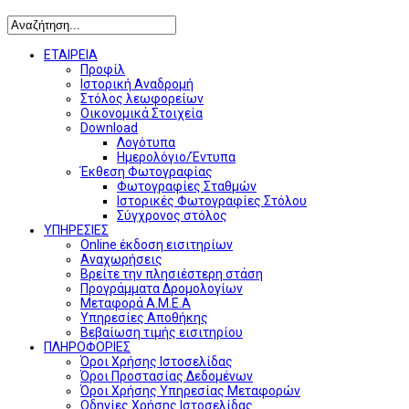
ΕΤΑΙΡΕΙΑ
Προφίλ
Ιστορική Αναδρομή
Στόλος λεωφορείων
Οικονομικά Στοιχεία
Download
Λογότυπα
Ημερολόγιο/Έντυπα
Έκθεση Φωτογραφίας
Φωτογραφίες Σταθμών
Ιστορικές Φωτογραφίες Στόλου
Σύγχρονος στόλος
ΥΠΗΡΕΣΙΕΣ
Online έκδοση εισιτηρίων
Αναχωρήσεις
Βρείτε την πλησιέστερη στάση
Προγράμματα Δρομολογίων
Μεταφορά Α.Μ.Ε.Α
Υπηρεσίες Αποθήκης
Βεβαίωση τιμής εισιτηρίου
ΠΛΗΡΟΦΟΡΙΕΣ
Όροι Χρήσης Ιστοσελίδας
Όροι Προστασίας Δεδομένων
Όροι Χρήσης Υπηρεσίας Μεταφορών
Οδηγίες Χρήσης Ιστοσελίδας