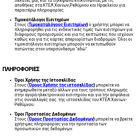
πελάτες μας και τα τηλέφωνα επικοινωνίας με τις
αποθήκες στα ΚΤΕΛ Χανίων,Ρεθύμνου και Ηρακλείου για
περαιτέρω πληροφορίες.
Τιμοκατάλογοι Εισιτηρίων
Στους (
Τιμοκαταλόγους Εισιτηρίων
)
ο χρήστης μπορεί να
πληροφορηθεί για τις ενδεικτικές τιμές των εισιτηρίων για
διάφορους προορισμούς και για τις εκπτώσεις που ισχύουν
καθώς και για τις κάρτες απεριορίστων διαδρομών. Όλοι οι
τιμοκατάλογοι εισιτηρίων μπορούν να εκτυπωθούν
πατώντας στον υπερσύνδεσμο "εδώ".
ΠΛΗΡΟΦΟΡΙΕΣ
Όροι Χρήσης της Ιστοσελίδας
Στους (
Όρους Χρήσης της ιστοσελίδας
)
μπορείτε να
ενημερωθείτε μεταξύ άλλων για τους τρόπους πληρωμής
στην αγορά ηλεκτρονικού εισιτηρίου και για την ασφάλεια
στις συναλλαγές σας. της ιστοσελίδας του ΚΤΕΛ Χανίων-
Ρεθύμνου.
Όροι Προστασίας Δεδομένων
Στους (
Όρους Προστασίας Δεδομένων
)
μπορείτε να βρείτε
χρήσιμες πληροφορίες για την προστασία των
προσωπικών σας δεδομένων.