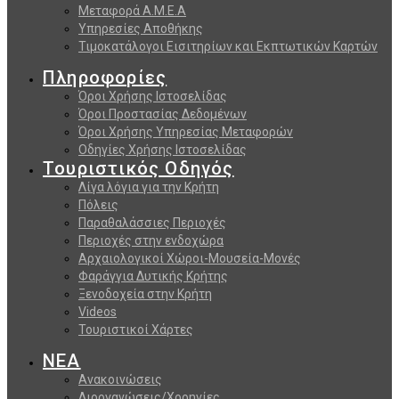
Μεταφορά Α.Μ.Ε.Α
Υπηρεσίες Αποθήκης
Τιμοκατάλογοι Εισιτηρίων και Εκπτωτικών Καρτών
Πληροφορίες
Όροι Χρήσης Ιστοσελίδας
Όροι Προστασίας Δεδομένων
Όροι Χρήσης Υπηρεσίας Μεταφορών
Οδηγίες Χρήσης Ιστοσελίδας
Τουριστικός Οδηγός
Λίγα λόγια για την Κρήτη
Πόλεις
Παραθαλάσσιες Περιοχές
Περιοχές στην ενδοχώρα
Αρχαιολογικοί Χώροι-Μουσεία-Μονές
Φαράγγια Δυτικής Κρήτης
Ξενοδοχεία στην Κρήτη
Videos
Τουριστικοί Χάρτες
ΝΕΑ
Ανακοινώσεις
Διοργανώσεις/Χορηγίες