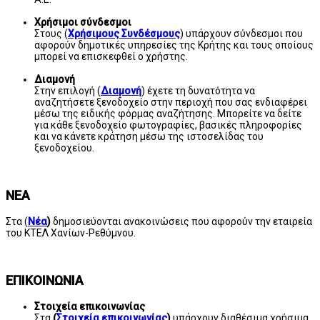
Χρήσιμοι σύνδεσμοι
Στους (
Χρήσιμους Συνδέσμους
) υπάρχουν σύνδεσμοι που
αφορούν δημοτικές υπηρεσίες της Κρήτης και τους οποίους
μπορεί να επισκεφθεί ο χρήστης.
Διαμονή
Στην επιλογή (
Διαμονή
) έχετε τη δυνατότητα να
αναζητήσετε ξενοδοχείο στην περιοχή που σας ενδιαφέρει
μέσω της ειδικής φόρμας αναζήτησης. Μπορείτε να δείτε
για κάθε ξενοδοχείο φωτογραφίες, βασικές πληροφορίες
και να κάνετε κράτηση μέσω της ιστοσελίδας του
ξενοδοχείου.
ΝΕΑ
Στα (
Νέα
)
δημοσιεύονται ανακοινώσεις που αφορούν την εταιρεία
του ΚΤΕΛ Χανίων-Ρεθύμνου.
ΕΠΙΚΟΙΝΩΝΙΑ
Στοιχεία επικοινωνίας
Στα
(
Στοιχεία επικοινωνίας
)
υπάρχουν διαθέσιμα χρήσιμα