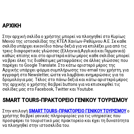
ΑΡΧΙΚΗ
Στην αρχική σελίδα ο χρήστης μπορεί να πλοηγηθεί στο Κυρίως
Μενού της ιστοσελίδας της ΚΤΕΛ Χανίων-Ρεθύμνου A.E. Σε καθε
σελίδα υπάρχει εικονίδιο πάνω δεξιά για να επιλέξει μια από τις
τρεις διαφορετικές γλώσσες (Ελληνικά,Αγγλικά και Γερμανικά)
καθώς επίσης και στο αριστερά κάτω μέρος καθε σελίδας μπορεί
να βρει όλες τις διαθέσιμες μεταφράσεις σε άλλες γλώσσες που
παρέχει το Google Translate. Στο κάτω αριστερό μέρος της
Αρχικής υπάρχει φόρμα συμπλήρωσης του email του χρήστη, για
εγγραφή στο Newsletter, ώστε να λαμβάνει ενημερώσεις για τα
δρομολόγια μας. Τέλος στο πάνω δεξιά και κάτω αριστερά μέρος
της αρχικής ο χρήστης θα βρεί buttons για να επισκεφθεί τις
σελίδες μας στο Facebook, Twitter και Youtube.
SMART TOURS-ΠΡΑΚΤΟΡΕΙΟ ΓΕΝΙΚΟΥ ΤΟΥΡΙΣΜΟΥ
Στην επιλογή
SMART TOURS-ΠΡΑΚΤΟΡΕΙΟ ΓΕΝΙΚΟΥ ΤΟΥΡΙΣΜΟΥ
ο
χρήστης θα βρεί γενικές πληροφορίες για τις υπηρεσίες που
προσφέρει το τουριστικό μας πρακτορείο και έχει τη δυνατότητα
να πλοηγηθεί στην ιστοσελίδα του.