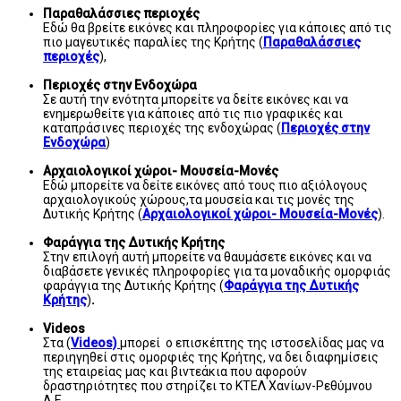
Παραθαλάσσιες περιοχές
Εδώ θα βρείτε εικόνες και πληροφορίες για κάποιες από τις
πιο μαγευτικές παραλίες της Κρήτης (
Παραθαλάσσιες
περιοχές
),
Περιοχές στην Ενδοχώρα
Σε αυτή την ενότητα μπορείτε να δείτε εικόνες και να
ενημερωθείτε για κάποιες από τις πιο γραφικές και
καταπράσινες περιοχές της ενδοχώρας (
Περιοχές στην
Ενδοχώρα
)
Αρχαιολογικοί χώροι- Μουσεία-Μονές
Εδώ μπορείτε να δείτε εικόνες από τους πιο αξιόλογους
αρχαιολογικούς χώρους,τα μουσεία και τις μονές της
Δυτικής Κρήτης (
Αρχαιολογικοί χώροι- Μουσεία-Μονές
).
Φαράγγια της Δυτικής Κρήτης
Στην επιλογή αυτή μπορείτε να θαυμάσετε εικόνες και να
διαβάσετε γενικές πληροφορίες για τα μοναδικής ομορφιάς
φαράγγια της Δυτικής Κρήτης (
Φαράγγια της Δυτικής
Κρήτης
)
.
Videos
Στα (
Videos)
μπορεί ο επισκέπτης της ιστοσελίδας μας να
περιηγηθεί στις ομορφιές της Κρήτης, να δει διαφημίσεις
της εταιρείας μας και βιντεάκια που αφορούν
δραστηριότητες που στηρίζει το ΚΤΕΛ Χανίων-Ρεθύμνου
Α.Ε.