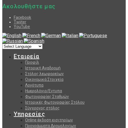
Ακολουθήστε μας
Facebook
Twiiter
YouTube
Εταιρεία
Προφίλ
Ιστορική Αναδρομή
Στόλος λεωφορείων
Οικονομικά Στοιχεία
Λογότυπα
Ημερολόγιο/Εντυπα
Φωτογραφίες Σταθμών
Ιστορικές Φωτογραφίες Στόλου
Σύγχρονος στόλος
Υπηρεσίες
Online έκδοση εισιτηρίων
Προγράμματα Δρομολογίων