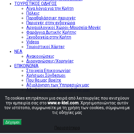
ΤΟΥΡΙΣΤΙΚΟΣ ΟΔΗΓΟΣ
Λίγα λόγια για την Κρήτη
Πόλεις
Παραθαλάσσιες περιοχές
Περιοχές στην ενδοχώρα
Αρχαιολογικοί Χώροι-Μουσεία-Μονές
Φαράγγια Δυτικής Κρήτης
Ξενοδοχεία στην Κρήτη
Videos
Τουριστικοί Χάρτες
ΝΕΑ
Ανακοινώσεις
Διοργανώσεις/Χορηγίες
ΕΠΙΚΟΙΝΩΝΙΑ
Στοιχεία Επικοινωνίας
Χρήσιμοι Σύνδεσμοι
Που θα μας βρείτε
Αξιολόγηση των Υπηρεσιών μας
Αξιολόγηση της Ιστοσελίδας μας
Τα cookies επιτρέπουν μια σειρά από λειτουργίες που ενισχύουν
την εμπειρία σας στο
www.e-ktel.com
. Χρησιμοποιώντας αυτόν
τον ιστότοπο, συμφωνείτε με τη χρήση των cookies, σύμφωνα με
τις οδηγίες μας
Δέχομαι
Περισσότερα