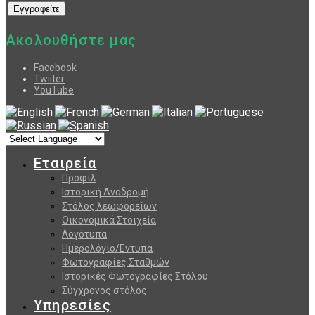
Ακολουθήστε μας
Facebook
Twiiter
YouTube
Εταιρεία
Προφίλ
Ιστορική Αναδρομή
Στόλος λεωφορείων
Οικονομικά Στοιχεία
Λογότυπα
Ημερολόγιο/Εντυπα
Φωτογραφίες Σταθμών
Ιστορικές Φωτογραφίες Στόλου
Σύγχρονος στόλος
Υπηρεσίες