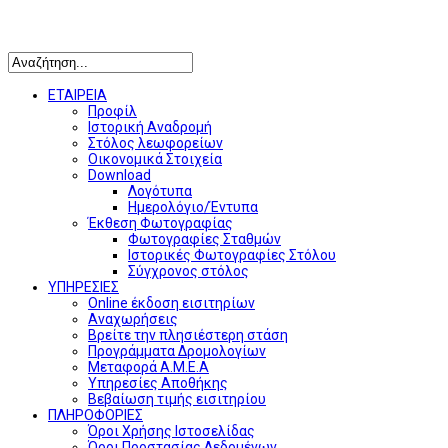
Αναζήτηση
ΕΤΑΙΡΕΙΑ
Προφίλ
Ιστορική Αναδρομή
Στόλος λεωφορείων
Οικονομικά Στοιχεία
Download
Λογότυπα
Ημερολόγιο/Έντυπα
Έκθεση Φωτογραφίας
Φωτογραφίες Σταθμών
Ιστορικές Φωτογραφίες Στόλου
Σύγχρονος στόλος
ΥΠΗΡΕΣΙΕΣ
Online έκδοση εισιτηρίων
Αναχωρήσεις
Βρείτε την πλησιέστερη στάση
Προγράμματα Δρομολογίων
Μεταφορά Α.Μ.Ε.Α
Υπηρεσίες Αποθήκης
Βεβαίωση τιμής εισιτηρίου
ΠΛΗΡΟΦΟΡΙΕΣ
Όροι Χρήσης Ιστοσελίδας
Όροι Προστασίας Δεδομένων