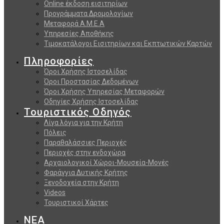
Online έκδοση εισιτηρίων
Προγράμματα Δρομολογίων
Μεταφορά Α.Μ.Ε.Α
Υπηρεσίες Αποθήκης
Τιμοκατάλογοι Εισιτηρίων και Εκπτωτικών Καρτών
Πληροφορίες
Όροι Χρήσης Ιστοσελίδας
Όροι Προστασίας Δεδομένων
Όροι Χρήσης Υπηρεσίας Μεταφορών
Οδηγίες Χρήσης Ιστοσελίδας
Τουριστικός Οδηγός
Λίγα λόγια για την Κρήτη
Πόλεις
Παραθαλάσσιες Περιοχές
Περιοχές στην ενδοχώρα
Αρχαιολογικοί Χώροι-Μουσεία-Μονές
Φαράγγια Δυτικής Κρήτης
Ξενοδοχεία στην Κρήτη
Videos
Τουριστικοί Χάρτες
ΝΕΑ