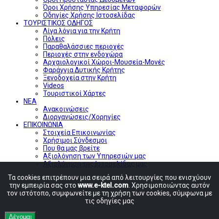
Όροι Χρήσης Υπηρεσίας Μεταφορών
Οδηγίες Χρήσης Ιστοσελίδας
ΤΟΥΡΙΣΤΙΚΟΣ ΟΔΗΓΟΣ
Λίγα λόγια για την Κρήτη
Πόλεις
Παραθαλάσσιες περιοχές
Περιοχές στην ενδοχώρα
Αρχαιολογικοί Χώροι-Μουσεία-Μονές
Φαράγγια Δυτικής Κρήτης
Ξενοδοχεία στην Κρήτη
Videos
Τουριστικοί Χάρτες
ΝΕΑ
Ανακοινώσεις
Διοργανώσεις/Χορηγίες
ΕΠΙΚΟΙΝΩΝΙΑ
Στοιχεία Επικοινωνίας
Χρήσιμοι Σύνδεσμοι
Που θα μας βρείτε
Αξιολόγηση των Υπηρεσιών μας
Αξιολόγηση της Ιστοσελίδας μας
Τα cookies επιτρέπουν μια σειρά από λειτουργίες που ενισχύουν
την εμπειρία σας στο
www.e-ktel.com
. Χρησιμοποιώντας αυτόν
τον ιστότοπο, συμφωνείτε με τη χρήση των cookies, σύμφωνα με
τις οδηγίες μας
Δέχομαι