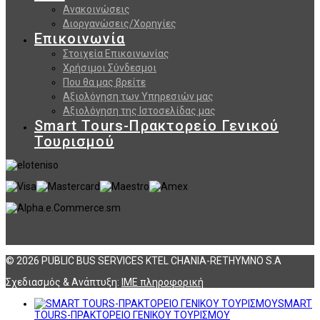
Ανακοινώσεις
Διοργανώσεις/Χορηγίες
Επικοινωνία
Στοιχεία Επικοινωνίας
Χρήσιμοι Σύνδεσμοι
Που θα μας βρείτε
Αξιολόγηση των Υπηρεσιών μας
Αξιολόγηση της Ιστοσελίδας μας
Smart Tours-Πρακτορείο Γενικού
Τουρισμού
© 2026 PUBLIC BUS SERVICES KTEL CHANIA-RETHYMNO S.A
Σχεδιασμός & Ανάπτυξη:
ΙΜΕ πληροφορική
SMART
TOURS-ΠΡΑΚΤΟΡΕΙΟ ΓΕΝΙΚΟΥ ΤΟΥΡΙΣΜΟΥ