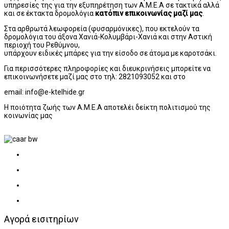
υπηρεσίες της για την εξυπηρέτηση των Α.Μ.Ε.Α σε τακτικά αλλά
και σε έκτακτα δρομολόγια
κατόπιν επικοινωνίας μαζί μας
.
Στα αρθρωτά λεωφορεία (φυσαρμόνικες), που εκτελούν τα
δρομολόγια του άξονα Χανιά-Κολυμβάρι-Χανιά και στην Αστική
περιοχή του Ρεθύμνου,
υπάρχουν ειδικές μπάρες για την είσοδο σε άτομα με καροτσάκι.
Για περισσότερες πληροφορίες και διευκρινήσεις μπορείτε να
επικοινωνήσετε μαζί μας στο τηλ: 2821093052 και στο
email: info@e-ktel
hide
.gr
Η ποιότητα ζωής των Α.Μ.Ε.Α αποτελέι δείκτη πολιτισμού της
κοινωνίας μας
Αγορά εισιτηρίων