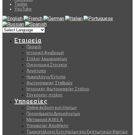
Twiiter
YouTube
Εταιρεία
Προφίλ
Ιστορική Αναδρομή
Στόλος λεωφορείων
Οικονομικά Στοιχεία
Λογότυπα
Ημερολόγιο/Εντυπα
Φωτογραφίες Σταθμών
Ιστορικές Φωτογραφίες Στόλου
Σύγχρονος στόλος
Υπηρεσίες
Online έκδοση εισιτηρίων
Προγράμματα Δρομολογίων
Μεταφορά Α.Μ.Ε.Α
Υπηρεσίες Αποθήκης
Τιμοκατάλογοι Εισιτηρίων και Εκπτωτικών Καρτών