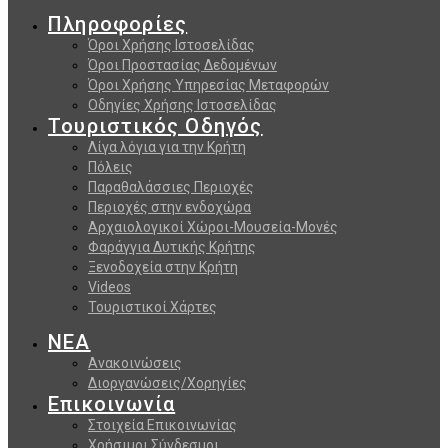
Πληροφορίες
Όροι Χρήσης Ιστοσελίδας
Όροι Προστασίας Δεδομένων
Όροι Χρήσης Υπηρεσίας Μεταφορών
Οδηγίες Χρήσης Ιστοσελίδας
Τουριστικός Οδηγός
Λίγα λόγια για την Κρήτη
Πόλεις
Παραθαλάσσιες Περιοχές
Περιοχές στην ενδοχώρα
Αρχαιολογικοί Χώροι-Μουσεία-Μονές
Φαράγγια Δυτικής Κρήτης
Ξενοδοχεία στην Κρήτη
Videos
Τουριστικοί Χάρτες
ΝΕΑ
Ανακοινώσεις
Διοργανώσεις/Χορηγίες
Επικοινωνία
Στοιχεία Επικοινωνίας
Χρήσιμοι Σύνδεσμοι