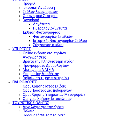
Προφίλ
Ιστορική Αναδρομή
Στόλος λεωφορείων
Οικονομικά Στοιχεία
Download
Λογότυπα
Ημερολόγιο/Έντυπα
Έκθεση Φωτογραφίας
Φωτογραφίες Σταθμών
Ιστορικές Φωτογραφίες Στόλου
Σύγχρονος στόλος
ΥΠΗΡΕΣΙΕΣ
Online έκδοση εισιτηρίων
Αναχωρήσεις
Βρείτε την πλησιέστερη στάση
Προγράμματα Δρομολογίων
Μεταφορά Α.Μ.Ε.Α
Υπηρεσίες Αποθήκης
Βεβαίωση τιμής εισιτηρίου
ΠΛΗΡΟΦΟΡΙΕΣ
Όροι Χρήσης Ιστοσελίδας
Όροι Προστασίας Δεδομένων
Όροι Χρήσης Υπηρεσίας Μεταφορών
Οδηγίες Χρήσης Ιστοσελίδας
ΤΟΥΡΙΣΤΙΚΟΣ ΟΔΗΓΟΣ
Λίγα λόγια για την Κρήτη
Πόλεις
Παραθαλάσσιες περιοχές