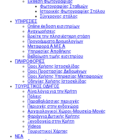
Έκθεση Φωτογραφίας
Φωτογραφίες Σταθμών
Ιστορικές Φωτογραφίες Στόλου
Σύγχρονος στόλος
ΥΠΗΡΕΣΙΕΣ
Online έκδοση εισιτηρίων
Αναχωρήσεις
Βρείτε την πλησιέστερη στάση
Προγράμματα Δρομολογίων
Μεταφορά Α.Μ.Ε.Α
Υπηρεσίες Αποθήκης
Βεβαίωση τιμής εισιτηρίου
ΠΛΗΡΟΦΟΡΙΕΣ
Όροι Χρήσης Ιστοσελίδας
Όροι Προστασίας Δεδομένων
Όροι Χρήσης Υπηρεσίας Μεταφορών
Οδηγίες Χρήσης Ιστοσελίδας
ΤΟΥΡΙΣΤΙΚΟΣ ΟΔΗΓΟΣ
Λίγα λόγια για την Κρήτη
Πόλεις
Παραθαλάσσιες περιοχές
Περιοχές στην ενδοχώρα
Αρχαιολογικοί Χώροι-Μουσεία-Μονές
Φαράγγια Δυτικής Κρήτης
Ξενοδοχεία στην Κρήτη
Videos
Τουριστικοί Χάρτες
ΝΕΑ