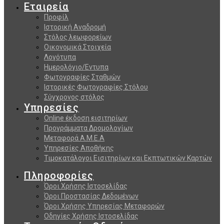
Εταιρεία
Προφίλ
Ιστορική Αναδρομή
Στόλος λεωφορείων
Οικονομικά Στοιχεία
Λογότυπα
Ημερολόγιο/Εντυπα
Φωτογραφίες Σταθμών
Ιστορικές Φωτογραφίες Στόλου
Σύγχρονος στόλος
Υπηρεσίες
Online έκδοση εισιτηρίων
Προγράμματα Δρομολογίων
Μεταφορά Α.Μ.Ε.Α
Υπηρεσίες Αποθήκης
Τιμοκατάλογοι Εισιτηρίων και Εκπτωτικών Καρτών
Πληροφορίες
Όροι Χρήσης Ιστοσελίδας
Όροι Προστασίας Δεδομένων
Όροι Χρήσης Υπηρεσίας Μεταφορών
Οδηγίες Χρήσης Ιστοσελίδας