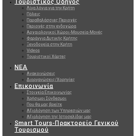
Τουριστικός Οδηγός
Λίγα λόγια για την Κρήτη
Πόλεις
Παραθαλάσσιες Περιοχές
Περιοχές στην ενδοχώρα
Αρχαιολογικοί Χώροι-Μουσεία-Μονές
Φαράγγια Δυτικής Κρήτης
Ξενοδοχεία στην Κρήτη
Videos
Τουριστικοί Χάρτες
ΝΕΑ
Ανακοινώσεις
Διοργανώσεις/Χορηγίες
Επικοινωνία
Στοιχεία Επικοινωνίας
Χρήσιμοι Σύνδεσμοι
Που θα μας βρείτε
Αξιολόγηση των Υπηρεσιών μας
Αξιολόγηση της Ιστοσελίδας μας
Smart Tours-Πρακτορείο Γενικού
Τουρισμού