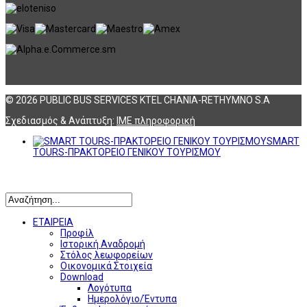
© 2026 PUBLIC BUS SERVICES KTEL CHANIA-RETHYMNO S.A
Σχεδιασμός & Ανάπτυξη:
ΙΜΕ πληροφορική
SMART
TOURS-ΠΡΑΚΤΟΡΕΙΟ ΓΕΝΙΚΟΥ ΤΟΥΡΙΣΜΟΥ
Αναζήτηση
ΕΤΑΙΡΕΙΑ
Προφίλ
Ιστορική Αναδρομή
Στόλος λεωφορείων
Οικονομικά Στοιχεία
Download
Λογότυπα
Ημερολόγιο/Έντυπα