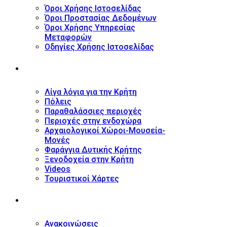
Όροι Χρήσης Ιστοσελίδας
Όροι Προστασίας Δεδομένων
Όροι Χρήσης Υπηρεσίας
Μεταφορών
Οδηγίες Χρήσης Ιστοσελίδας
ΤΟΥΡΙΣΤΙΚΟΣ ΟΔΗΓΟΣ
Λίγα λόγια για την Κρήτη
Πόλεις
Παραθαλάσσιες περιοχές
Περιοχές στην ενδοχώρα
Αρχαιολογικοί Χώροι-Μουσεία-
Μονές
Φαράγγια Δυτικής Κρήτης
Ξενοδοχεία στην Κρήτη
Videos
Τουριστικοί Χάρτες
ΝΕΑ
Ανακοινώσεις