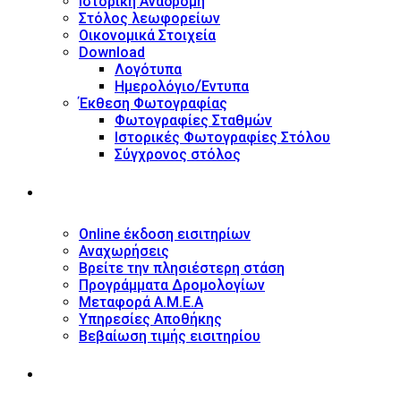
Ιστορική Αναδρομή
Στόλος λεωφορείων
Οικονομικά Στοιχεία
Download
Λογότυπα
Ημερολόγιο/Έντυπα
Έκθεση Φωτογραφίας
Φωτογραφίες Σταθμών
Ιστορικές Φωτογραφίες Στόλου
Σύγχρονος στόλος
ΥΠΗΡΕΣΙΕΣ
Online έκδοση εισιτηρίων
Αναχωρήσεις
Βρείτε την πλησιέστερη στάση
Προγράμματα Δρομολογίων
Μεταφορά Α.Μ.Ε.Α
Υπηρεσίες Αποθήκης
Βεβαίωση τιμής εισιτηρίου
ΠΛΗΡΟΦΟΡΙΕΣ