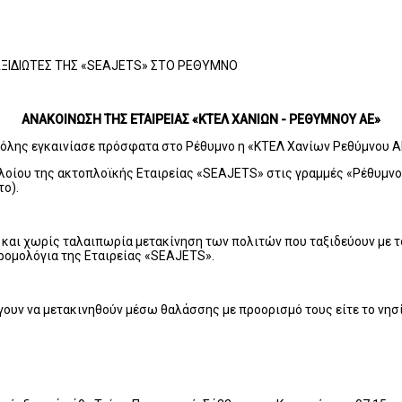
ΞΙΔΙΩΤΕΣ ΤΗΣ «SEAJETS» ΣΤΟ ΡΕΘΥΜΝΟ
ΑΝΑΚΟΙΝΩΣΗ ΤΗΣ ΕΤΑΙΡΕΙΑΣ «ΚΤΕΛ ΧΑΝΙΩΝ - ΡΕΘΥΜΝΟΥ ΑΕ»
πόλης εγκαινίασε πρόσφατα στο Ρέθυμνο η «ΚΤΕΛ Χανίων Ρεθύμνου Α
πλοίου της ακτοπλοϊκής Εταιρείας «SEAJETS» στις γραμμές «Ρέθυμνο 
το).
ι χωρίς ταλαιπωρία μετακίνηση των πολιτών που ταξιδεύουν με το «
δρομολόγια της Εταιρείας «SEAJETS».
γουν να μετακινηθούν μέσω θαλάσσης με προορισμό τους είτε το νησί