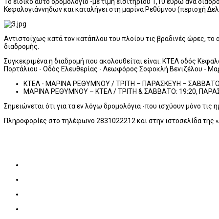
Το ειδικό αυτό δρομολόγιο -με τιμή εισιτηρίου 1,10 ευρώ ανά διαδρ
Κεφαλογιάννηδων και καταλήγει στη μαρίνα Ρεθύμνου (περιοχή Δελφ
Αντιστοίχως κατά τον κατάπλου του πλοίου τις βραδινές ώρες, το 
διαδρομής.
Συγκεκριμένα η διαδρομή που ακολουθείται είναι: ΚΤΕΛ οδός Κεφ
Πορτάλιου - Οδός Ελευθερίας - Λεωφόρος Σοφοκλή Βενιζέλου - Μα
ΚΤΕΛ - ΜΑΡΙΝΑ ΡΕΘΥΜΝΟΥ / TΡΙΤΗ – ΠΑΡΑΣΚΕΥΗ – ΣΑΒΒΑΤΟ -
ΜΑΡΙΝΑ ΡΕΘΥΜΝΟΥ – ΚΤΕΛ / TΡΙΤΗ & ΣΑΒΒΑΤΟ: 19:20, ΠΑΡΑΣ
Σημειώνεται ότι για τα εν λόγω δρομολόγια -που ισχύουν μόνο τις 
Πληροφορίες στο τηλέφωνο 2831022212 και στην ιστοσελίδα της 