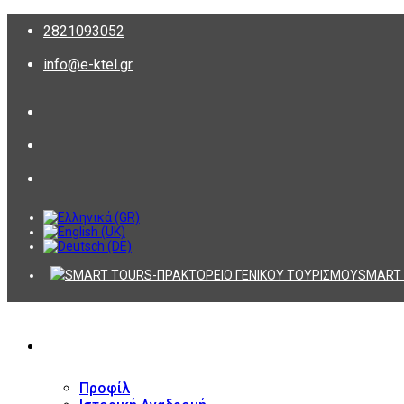
2821093052
info@e-ktel.gr
SMART 
ΕΤΑΙΡΕΙΑ
Προφίλ