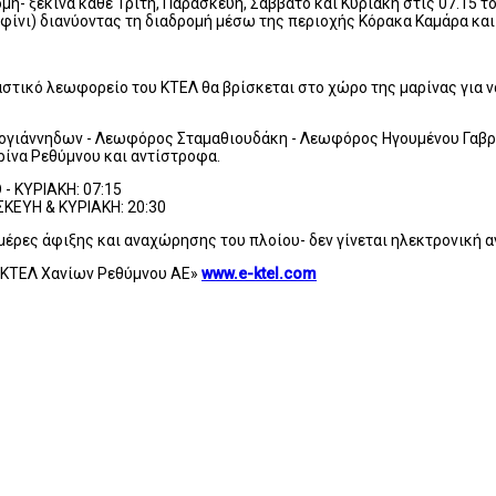
ομή- ξεκινά κάθε Τρίτη, Παρασκευή, Σάββατο και Κυριακή στις 07.15 
ίνι) διανύοντας τη διαδρομή μέσω της περιοχής Κόρακα Καμάρα και 
αστικό λεωφορείο του ΚΤΕΛ θα βρίσκεται στο χώρο της μαρίνας για 
αλογιάννηδων - Λεωφόρος Σταμαθιουδάκη - Λεωφόρος Ηγουμένου Γαβ
ρίνα Ρεθύμνου και αντίστροφα.
 ΚΥΡΙΑΚΗ: 07:15
ΚΕΥΗ & ΚΥΡΙΑΚΗ: 20:30
ημέρες άφιξης και αναχώρησης του πλοίου- δεν γίνεται ηλεκτρονική α
«ΚΤΕΛ Χανίων Ρεθύμνου ΑΕ»
www
.
e
-
ktel
.
com