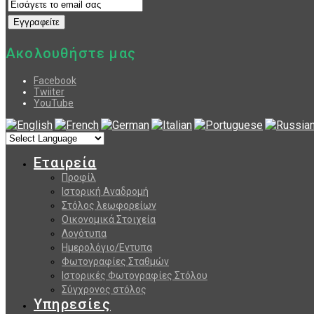
Ακολουθήστε μας
Facebook
Twiiter
YouTube
Εταιρεία
Προφίλ
Ιστορική Αναδρομή
Στόλος λεωφορείων
Οικονομικά Στοιχεία
Λογότυπα
Ημερολόγιο/Εντυπα
Φωτογραφίες Σταθμών
Ιστορικές Φωτογραφίες Στόλου
Σύγχρονος στόλος
Υπηρεσίες