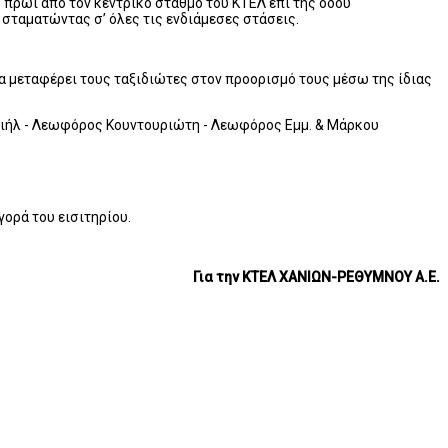
το πρωί από τον κεντρικό σταθμό του ΚΤΕΛ επί της οδού
σταματώντας σ’ όλες τις ενδιάμεσες στάσεις.
να μεταφέρει τους ταξιδιώτες στον προορισμό τους μέσω της ίδιας
ριήλ - Λεωφόρος Κουντουριώτη - Λεωφόρος Εμμ. & Μάρκου
γορά του εισιτηρίου.
Για την ΚΤΕΛ ΧΑΝΙΩΝ-ΡΕΘΥΜΝΟΥ Α.Ε.