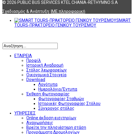
© 2026 PUBLIC BUS SERVICES KTEL CHANIA-RETHYMNO S.A
Σχεδιασμός & Ανάπτυξη:
ΙΜΕ πληροφορική
SMART
TOURS-ΠΡΑΚΤΟΡΕΙΟ ΓΕΝΙΚΟΥ ΤΟΥΡΙΣΜΟΥ
Αναζήτηση
ΕΤΑΙΡΕΙΑ
Προφίλ
Ιστορική Αναδρομή
Στόλος λεωφορείων
Οικονομικά Στοιχεία
Download
Λογότυπα
Ημερολόγιο/Έντυπα
Έκθεση Φωτογραφίας
Φωτογραφίες Σταθμών
Ιστορικές Φωτογραφίες Στόλου
Σύγχρονος στόλος
ΥΠΗΡΕΣΙΕΣ
Online έκδοση εισιτηρίων
Αναχωρήσεις
Βρείτε την πλησιέστερη στάση
Προγράμματα Δρομολογίων