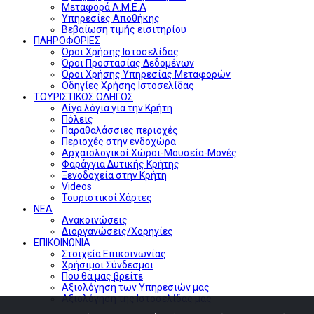
Μεταφορά Α.Μ.Ε.Α
Υπηρεσίες Αποθήκης
Βεβαίωση τιμής εισιτηρίου
ΠΛΗΡΟΦΟΡΙΕΣ
Όροι Χρήσης Ιστοσελίδας
Όροι Προστασίας Δεδομένων
Όροι Χρήσης Υπηρεσίας Μεταφορών
Οδηγίες Χρήσης Ιστοσελίδας
ΤΟΥΡΙΣΤΙΚΟΣ ΟΔΗΓΟΣ
Λίγα λόγια για την Κρήτη
Πόλεις
Παραθαλάσσιες περιοχές
Περιοχές στην ενδοχώρα
Αρχαιολογικοί Χώροι-Μουσεία-Μονές
Φαράγγια Δυτικής Κρήτης
Ξενοδοχεία στην Κρήτη
Videos
Τουριστικοί Χάρτες
ΝΕΑ
Ανακοινώσεις
Διοργανώσεις/Χορηγίες
ΕΠΙΚΟΙΝΩΝΙΑ
Στοιχεία Επικοινωνίας
Χρήσιμοι Σύνδεσμοι
Που θα μας βρείτε
Αξιολόγηση των Υπηρεσιών μας
Αξιολόγηση της Ιστοσελίδας μας