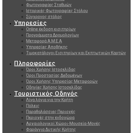
Φωτογραφίες Σταθμών
Ιστορικές Φωτογραφίες Στόλου
Σύγχρονος στόλος
Υπηρεσίες
Online έκδοση εισιτηρίων
Προγράμματα Δρομολογίων
Μεταφορά Α.Μ.Ε.Α
Υπηρεσίες Αποθήκης
Τιμοκατάλογοι Εισιτηρίων και Εκπτωτικών Καρτών
Πληροφορίες
Όροι Χρήσης Ιστοσελίδας
Όροι Προστασίας Δεδομένων
Όροι Χρήσης Υπηρεσίας Μεταφορών
Οδηγίες Χρήσης Ιστοσελίδας
Τουριστικός Οδηγός
Λίγα λόγια για την Κρήτη
Πόλεις
Παραθαλάσσιες Περιοχές
Περιοχές στην ενδοχώρα
Αρχαιολογικοί Χώροι-Μουσεία-Μονές
Φαράγγια Δυτικής Κρήτης