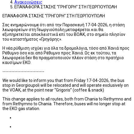
Ανακοινώσεις
ΕΠΑΝΑΦΟΡΑ ΣΤΑΣΗΣ "ΓΡΗΓΟΡΗ" ΣΤΗ ΓΕΩΡΓΙΟΥΠΟΛΗ
ΕΠΑΝΑΦΟΡΑ ΣΤΑΣΗΣ "ΓΡΗΓΟΡΗ" ΣΤΗ ΓΕΩΡΓΙΟΥΠΟΛΗ
Σας ενημερώνουμε ότι από την Παρασκευή 17-04-2026, η στάση
λεωφορείων στη Γεωργιούπολη μεταφέρεται και θα
εξυπηρετείται αποκλειστικά επί του ΒΟΑΚ, στο σημείο πλησίον
του καταστήματος «Γρηγόρης».
Η νέα ρύθμιση ισχύει για όλα τα δρομολόγια, τόσο από Χανιά προς
Ρέθυμνο όσο και από Ρέθυμνο προς Χανιά. Ως εκ τούτου, τα
λεωφορεία δεν θα πραγματοποιούν πλέον στάση στο πρατήριο
καυσίμων ΕΚΟ.
----------------------------
We would like to inform you that from Friday 17-04-2026, the bus
stop in Georgioupoli will be relocated and will operate exclusively on
the VOAK, at the point near “Grigoris” (coffee & snack)
This change applies to all routes, both from Chania to Rethymno and
from Rethymno to Chania. Therefore, buses will no longer stop at
the EKO gas station.