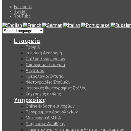
Facebook
Twiiter
YouTube
Εταιρεία
Προφίλ
Ιστορική Αναδρομή
Στόλος λεωφορείων
Οικονομικά Στοιχεία
Λογότυπα
Ημερολόγιο/Εντυπα
Φωτογραφίες Σταθμών
Ιστορικές Φωτογραφίες Στόλου
Σύγχρονος στόλος
Υπηρεσίες
Online έκδοση εισιτηρίων
Προγράμματα Δρομολογίων
Μεταφορά Α.Μ.Ε.Α
Υπηρεσίες Αποθήκης
Τιμοκατάλογοι Εισιτηρίων και Εκπτωτικών Καρτών