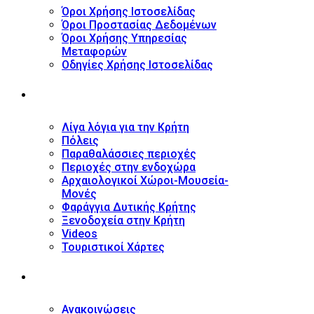
Όροι Χρήσης Ιστοσελίδας
Όροι Προστασίας Δεδομένων
Όροι Χρήσης Υπηρεσίας
Μεταφορών
Οδηγίες Χρήσης Ιστοσελίδας
ΤΟΥΡΙΣΤΙΚΟΣ ΟΔΗΓΟΣ
Λίγα λόγια για την Κρήτη
Πόλεις
Παραθαλάσσιες περιοχές
Περιοχές στην ενδοχώρα
Αρχαιολογικοί Χώροι-Μουσεία-
Μονές
Φαράγγια Δυτικής Κρήτης
Ξενοδοχεία στην Κρήτη
Videos
Τουριστικοί Χάρτες
ΝΕΑ
Ανακοινώσεις