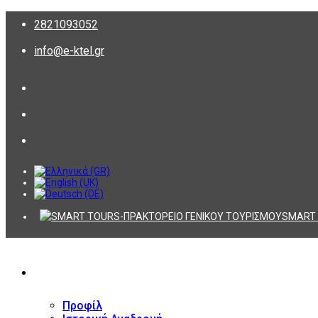
2821093052
info@e-ktel.gr
SMART 
ΕΤΑΙΡΕΙΑ
Προφίλ