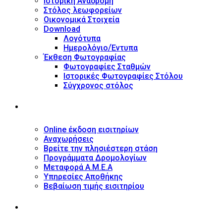
Ιστορική Αναδρομή
Στόλος λεωφορείων
Οικονομικά Στοιχεία
Download
Λογότυπα
Ημερολόγιο/Έντυπα
Έκθεση Φωτογραφίας
Φωτογραφίες Σταθμών
Ιστορικές Φωτογραφίες Στόλου
Σύγχρονος στόλος
ΥΠΗΡΕΣΙΕΣ
Online έκδοση εισιτηρίων
Αναχωρήσεις
Βρείτε την πλησιέστερη στάση
Προγράμματα Δρομολογίων
Μεταφορά Α.Μ.Ε.Α
Υπηρεσίες Αποθήκης
Βεβαίωση τιμής εισιτηρίου
ΠΛΗΡΟΦΟΡΙΕΣ