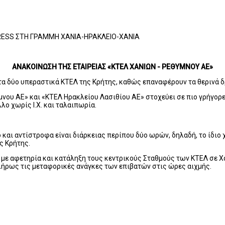
RESS ΣΤΗ ΓΡΑΜΜΗ ΧΑΝΙΑ-ΗΡΑΚΛΕΙΟ-ΧΑΝΙΑ
ΑΝΑΚΟΙΝΩΣΗ ΤΗΣ ΕΤΑΙΡΕΙΑΣ «ΚΤΕΛ ΧΑΝΙΩΝ - ΡΕΘΥΜΝΟΥ ΑΕ»
τα δύο υπεραστικά ΚΤΕΛ της Κρήτης, καθώς επαναφέρουν τα θερινά δ
ου ΑΕ» και «ΚΤΕΛ Ηρακλείου Λασιθίου ΑΕ» στοχεύει σε πιο γρήγορες
λο χωρίς Ι.Χ. και ταλαιπωρία.
και αντίστροφα είναι διάρκειας περίπου δύο ωρών, δηλαδή, το ίδιο χρο
ς Κρήτης.
ε αφετηρία και κατάληξη τους κεντρικούς Σταθμούς των ΚΤΕΛ σε Χαν
πλήρως τις μεταφορικές ανάγκες των επιβατών στις ώρες αιχμής.