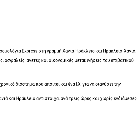
ρομολόγια Express στη γραμμή Χανιά-Ηράκλειο και Ηράκλειο-Χανιά.
, ασφαλείς, άνετες και οικονομικές μετακινήσεις του επιβατικού
νικό διάστημα που απαιτεί και ένα Ι.Χ. για να διανύσει την
ιά και Ηράκλειο αντίστοιχα, ανά τρεις ώρες και χωρίς ενδιάμεσες