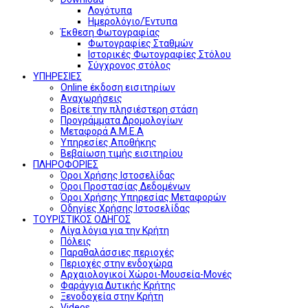
Λογότυπα
Ημερολόγιο/Έντυπα
Έκθεση Φωτογραφίας
Φωτογραφίες Σταθμών
Ιστορικές Φωτογραφίες Στόλου
Σύγχρονος στόλος
ΥΠΗΡΕΣΙΕΣ
Online έκδοση εισιτηρίων
Αναχωρήσεις
Βρείτε την πλησιέστερη στάση
Προγράμματα Δρομολογίων
Μεταφορά Α.Μ.Ε.Α
Υπηρεσίες Αποθήκης
Βεβαίωση τιμής εισιτηρίου
ΠΛΗΡΟΦΟΡΙΕΣ
Όροι Χρήσης Ιστοσελίδας
Όροι Προστασίας Δεδομένων
Όροι Χρήσης Υπηρεσίας Μεταφορών
Οδηγίες Χρήσης Ιστοσελίδας
ΤΟΥΡΙΣΤΙΚΟΣ ΟΔΗΓΟΣ
Λίγα λόγια για την Κρήτη
Πόλεις
Παραθαλάσσιες περιοχές
Περιοχές στην ενδοχώρα
Αρχαιολογικοί Χώροι-Μουσεία-Μονές
Φαράγγια Δυτικής Κρήτης
Ξενοδοχεία στην Κρήτη
Videos