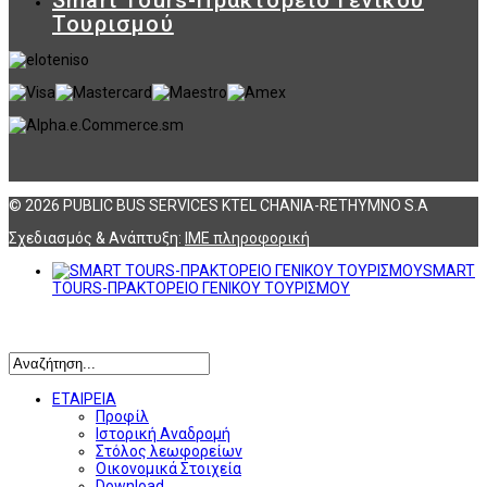
Τουρισμού
© 2026 PUBLIC BUS SERVICES KTEL CHANIA-RETHYMNO S.A
Σχεδιασμός & Ανάπτυξη:
ΙΜΕ πληροφορική
SMART
TOURS-ΠΡΑΚΤΟΡΕΙΟ ΓΕΝΙΚΟΥ ΤΟΥΡΙΣΜΟΥ
Αναζήτηση
ΕΤΑΙΡΕΙΑ
Προφίλ
Ιστορική Αναδρομή
Στόλος λεωφορείων
Οικονομικά Στοιχεία
Download