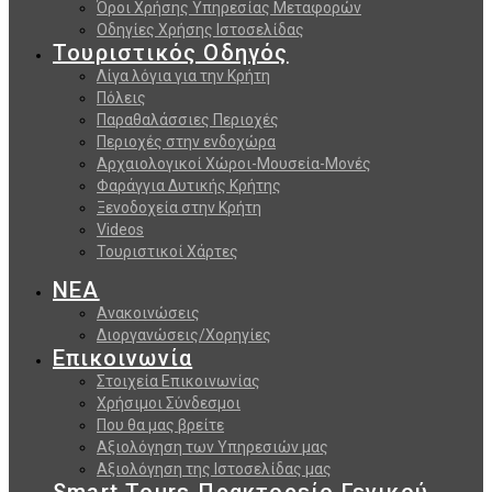
Όροι Χρήσης Υπηρεσίας Μεταφορών
Οδηγίες Χρήσης Ιστοσελίδας
Τουριστικός Οδηγός
Λίγα λόγια για την Κρήτη
Πόλεις
Παραθαλάσσιες Περιοχές
Περιοχές στην ενδοχώρα
Αρχαιολογικοί Χώροι-Μουσεία-Μονές
Φαράγγια Δυτικής Κρήτης
Ξενοδοχεία στην Κρήτη
Videos
Τουριστικοί Χάρτες
ΝΕΑ
Ανακοινώσεις
Διοργανώσεις/Χορηγίες
Επικοινωνία
Στοιχεία Επικοινωνίας
Χρήσιμοι Σύνδεσμοι
Που θα μας βρείτε
Αξιολόγηση των Υπηρεσιών μας
Αξιολόγηση της Ιστοσελίδας μας
Smart Tours-Πρακτορείο Γενικού