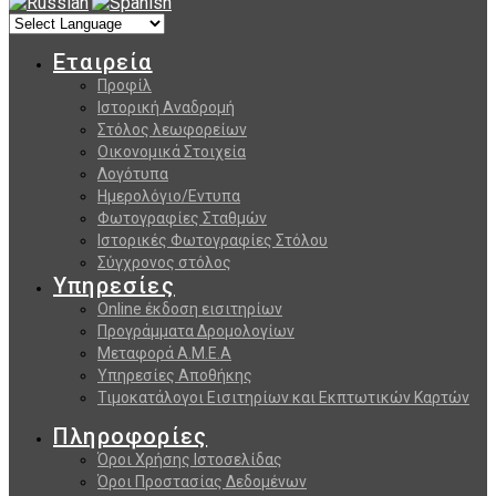
Εταιρεία
Προφίλ
Ιστορική Αναδρομή
Στόλος λεωφορείων
Οικονομικά Στοιχεία
Λογότυπα
Ημερολόγιο/Εντυπα
Φωτογραφίες Σταθμών
Ιστορικές Φωτογραφίες Στόλου
Σύγχρονος στόλος
Υπηρεσίες
Online έκδοση εισιτηρίων
Προγράμματα Δρομολογίων
Μεταφορά Α.Μ.Ε.Α
Υπηρεσίες Αποθήκης
Τιμοκατάλογοι Εισιτηρίων και Εκπτωτικών Καρτών
Πληροφορίες
Όροι Χρήσης Ιστοσελίδας
Όροι Προστασίας Δεδομένων