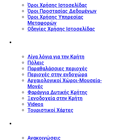
Όροι Χρήσης Ιστοσελίδας
Όροι Προστασίας Δεδομένων
Όροι Χρήσης Υπηρεσίας
Μεταφορών
Οδηγίες Χρήσης Ιστοσελίδας
ΤΟΥΡΙΣΤΙΚΟΣ ΟΔΗΓΟΣ
Λίγα λόγια για την Κρήτη
Πόλεις
Παραθαλάσσιες περιοχές
Περιοχές στην ενδοχώρα
Αρχαιολογικοί Χώροι-Μουσεία-
Μονές
Φαράγγια Δυτικής Κρήτης
Ξενοδοχεία στην Κρήτη
Videos
Τουριστικοί Χάρτες
ΝΕΑ
Ανακοινώσεις