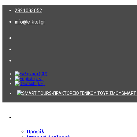
2821093052
info@e-ktel.gr
SMART 
ΕΤΑΙΡΕΙΑ
Προφίλ