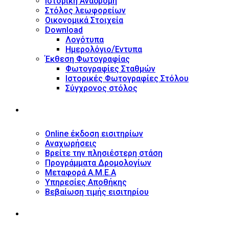
Ιστορική Αναδρομή
Στόλος λεωφορείων
Οικονομικά Στοιχεία
Download
Λογότυπα
Ημερολόγιο/Έντυπα
Έκθεση Φωτογραφίας
Φωτογραφίες Σταθμών
Ιστορικές Φωτογραφίες Στόλου
Σύγχρονος στόλος
ΥΠΗΡΕΣΙΕΣ
Online έκδοση εισιτηρίων
Αναχωρήσεις
Βρείτε την πλησιέστερη στάση
Προγράμματα Δρομολογίων
Μεταφορά Α.Μ.Ε.Α
Υπηρεσίες Αποθήκης
Βεβαίωση τιμής εισιτηρίου
ΠΛΗΡΟΦΟΡΙΕΣ