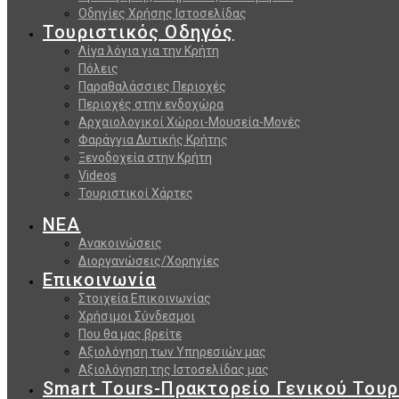
Οδηγίες Χρήσης Ιστοσελίδας
Τουριστικός Οδηγός
Λίγα λόγια για την Κρήτη
Πόλεις
Παραθαλάσσιες Περιοχές
Περιοχές στην ενδοχώρα
Αρχαιολογικοί Χώροι-Μουσεία-Μονές
Φαράγγια Δυτικής Κρήτης
Ξενοδοχεία στην Κρήτη
Videos
Τουριστικοί Χάρτες
ΝΕΑ
Ανακοινώσεις
Διοργανώσεις/Χορηγίες
Επικοινωνία
Στοιχεία Επικοινωνίας
Χρήσιμοι Σύνδεσμοι
Που θα μας βρείτε
Αξιολόγηση των Υπηρεσιών μας
Αξιολόγηση της Ιστοσελίδας μας
Smart Tours-Πρακτορείο Γενικού Του