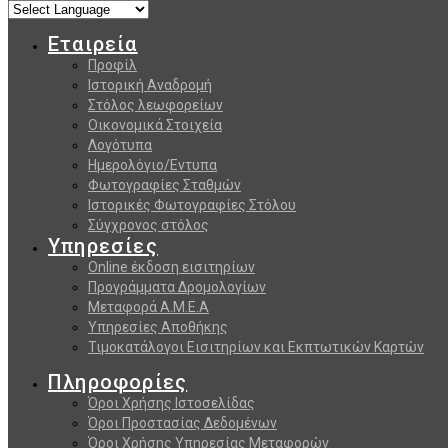
Εταιρεία
Προφίλ
Ιστορική Αναδρομή
Στόλος λεωφορείων
Οικονομικά Στοιχεία
Λογότυπα
Ημερολόγιο/Εντυπα
Φωτογραφίες Σταθμών
Ιστορικές Φωτογραφίες Στόλου
Σύγχρονος στόλος
Υπηρεσίες
Online έκδοση εισιτηρίων
Προγράμματα Δρομολογίων
Μεταφορά Α.Μ.Ε.Α
Υπηρεσίες Αποθήκης
Τιμοκατάλογοι Εισιτηρίων και Εκπτωτικών Καρτών
Πληροφορίες
Όροι Χρήσης Ιστοσελίδας
Όροι Προστασίας Δεδομένων
Όροι Χρήσης Υπηρεσίας Μεταφορών