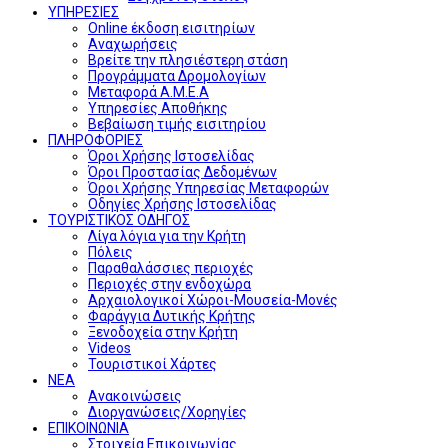
ΥΠΗΡΕΣΙΕΣ
Online έκδοση εισιτηρίων
Αναχωρήσεις
Βρείτε την πλησιέστερη στάση
Προγράμματα Δρομολογίων
Μεταφορά Α.Μ.Ε.Α
Υπηρεσίες Αποθήκης
Βεβαίωση τιμής εισιτηρίου
ΠΛΗΡΟΦΟΡΙΕΣ
Όροι Χρήσης Ιστοσελίδας
Όροι Προστασίας Δεδομένων
Όροι Χρήσης Υπηρεσίας Μεταφορών
Οδηγίες Χρήσης Ιστοσελίδας
ΤΟΥΡΙΣΤΙΚΟΣ ΟΔΗΓΟΣ
Λίγα λόγια για την Κρήτη
Πόλεις
Παραθαλάσσιες περιοχές
Περιοχές στην ενδοχώρα
Αρχαιολογικοί Χώροι-Μουσεία-Μονές
Φαράγγια Δυτικής Κρήτης
Ξενοδοχεία στην Κρήτη
Videos
Τουριστικοί Χάρτες
ΝΕΑ
Ανακοινώσεις
Διοργανώσεις/Χορηγίες
ΕΠΙΚΟΙΝΩΝΙΑ
Στοιχεία Επικοινωνίας