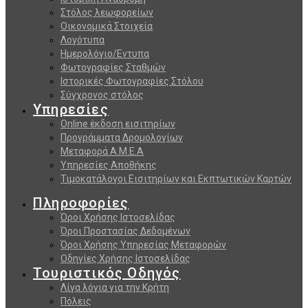
Στόλος λεωφορείων
Οικονομικά Στοιχεία
Λογότυπα
Ημερολόγιο/Εντυπα
Φωτογραφίες Σταθμών
Ιστορικές Φωτογραφίες Στόλου
Σύγχρονος στόλος
Υπηρεσίες
Online έκδοση εισιτηρίων
Προγράμματα Δρομολογίων
Μεταφορά Α.Μ.Ε.Α
Υπηρεσίες Αποθήκης
Τιμοκατάλογοι Εισιτηρίων και Εκπτωτικών Καρτών
Πληροφορίες
Όροι Χρήσης Ιστοσελίδας
Όροι Προστασίας Δεδομένων
Όροι Χρήσης Υπηρεσίας Μεταφορών
Οδηγίες Χρήσης Ιστοσελίδας
Τουριστικός Οδηγός
Λίγα λόγια για την Κρήτη
Πόλεις