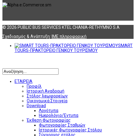
© 2026 PUBLIC BUS SERVICES KTEL CHANIA-RETHYMNO S.A
Σχεδιασμός & Ανάπτυξη:
ΙΜΕ πληροφορική
SMART
TOURS-ΠΡΑΚΤΟΡΕΙΟ ΓΕΝΙΚΟΥ ΤΟΥΡΙΣΜΟΥ
Αναζήτηση
ΕΤΑΙΡΕΙΑ
Προφίλ
Ιστορική Αναδρομή
Στόλος λεωφορείων
Οικονομικά Στοιχεία
Download
Λογότυπα
Ημερολόγιο/Έντυπα
Έκθεση Φωτογραφίας
Φωτογραφίες Σταθμών
Ιστορικές Φωτογραφίες Στόλου
Σύγχρονος στόλος