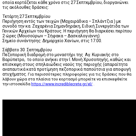
οποία εορτάζεται κάθε χρόνο στις 27 Σεπτεμβρίου, διοργανώνει
τις ακόλουθες δράσεις:
Τετάρτη 27 Σεπτεμβρίου
Περιήγηση εντός των τειχών (Μαχαιράδικα – Σπλάντζια ) με
συνοδό την κα. Ζαχαρένια Σημανδηράκη, Ειδική Συνεργάτιδα των
Γενικών Αρχείων του Κράτους. Η περιήγηση θα διαρκέσει περίπου
2 ώρες (Μουσούρων – Σήφακα – Δασκαλογιάννη).
Σημείο συνάντησης: Δημαρχείο Χανίων, στις 17.00.
Σάββατο 30 Σεπτεμβρίου
Πεζοπορική διαδρομή στο μοναστήρι της Αγ. Κυριακής στο
Βαρύπετρο, το οποίο ανήκει στην Ι. Μονή Χρυσοπηγής, καθώς και
επίσκεψη στους σπηλαιώδεις ναούς της περιοχής (απαραίτητα
αναπαυτικά κατά προτίμηση πεζοπορικά παπούτσια για αποφυγή
ατυχήματος.
Γ
ια περισσότερες πληροφορίες για τις δράσεις που θα
λάβουν χώρα στα πλαίσια του εορτασμό μ
πορείτε να επισκεφθείτε
την ιστοσελίδα
https://www.incrediblecrete.gr/el/
.