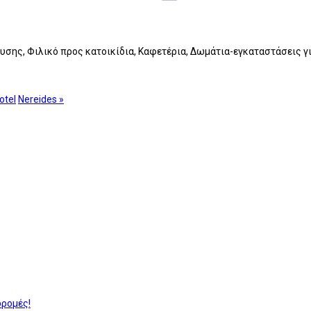
υσης, Φιλικό προς κατοικίδια, Καφετέρια, Δωμάτια-εγκαταστάσεις γ
otel
Nereides »
δρομές!