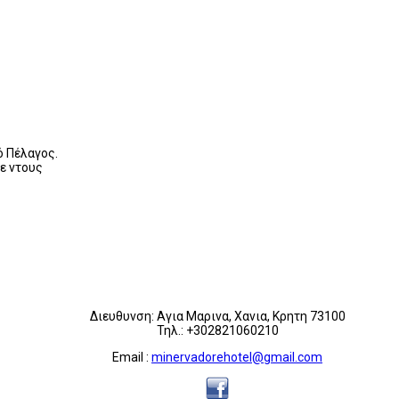
ό Πέλαγος.
ε ντους
Διευθυνση: Αγια Μαρινα, Χανια, Κρητη 73100
Τηλ.: +302821060210
Email :
minervadorehotel@gmail.com