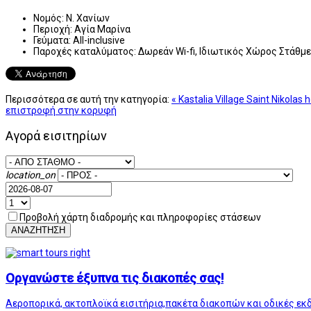
Νομός:
Ν. Χανίων
Περιοχή:
Αγία Μαρίνα
Γεύματα:
All-inclusive
Παροχές καταλύματος:
Δωρεάν Wi-fi, Ιδιωτικός Χώρος Στάθμε
Περισσότερα σε αυτή την κατηγορία:
« Kastalia Village Saint Nikolas h
επιστροφή στην κορυφή
Αγορά εισιτηρίων
location_on
Προβολή χάρτη διαδρομής και πληροφορίες στάσεων
ΑΝΑΖΗΤΗΣΗ
Οργανώστε έξυπνα τις διακοπές σας!
Αεροπορικά, ακτοπλοϊκά εισιτήρια,πακέτα διακοπών και οδικές εκ