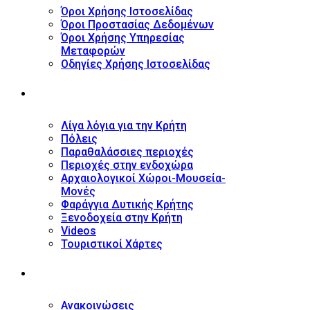
Όροι Χρήσης Ιστοσελίδας
Όροι Προστασίας Δεδομένων
Όροι Χρήσης Υπηρεσίας
Μεταφορών
Οδηγίες Χρήσης Ιστοσελίδας
ΤΟΥΡΙΣΤΙΚΟΣ ΟΔΗΓΟΣ
Λίγα λόγια για την Κρήτη
Πόλεις
Παραθαλάσσιες περιοχές
Περιοχές στην ενδοχώρα
Αρχαιολογικοί Χώροι-Μουσεία-
Μονές
Φαράγγια Δυτικής Κρήτης
Ξενοδοχεία στην Κρήτη
Videos
Τουριστικοί Χάρτες
ΝΕΑ
Ανακοινώσεις