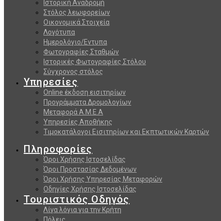
Ιστορική Αναδρομή
Στόλος λεωφορείων
Οικονομικά Στοιχεία
Λογότυπα
Ημερολόγιο/Εντυπα
Φωτογραφίες Σταθμών
Ιστορικές Φωτογραφίες Στόλου
Σύγχρονος στόλος
Υπηρεσίες
Online έκδοση εισιτηρίων
Προγράμματα Δρομολογίων
Μεταφορά Α.Μ.Ε.Α
Υπηρεσίες Αποθήκης
Τιμοκατάλογοι Εισιτηρίων και Εκπτωτικών Καρτών
Πληροφορίες
Όροι Χρήσης Ιστοσελίδας
Όροι Προστασίας Δεδομένων
Όροι Χρήσης Υπηρεσίας Μεταφορών
Οδηγίες Χρήσης Ιστοσελίδας
Τουριστικός Οδηγός
Λίγα λόγια για την Κρήτη
Πόλεις