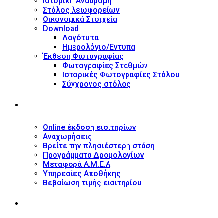
Ιστορική Αναδρομή
Στόλος λεωφορείων
Οικονομικά Στοιχεία
Download
Λογότυπα
Ημερολόγιο/Έντυπα
Έκθεση Φωτογραφίας
Φωτογραφίες Σταθμών
Ιστορικές Φωτογραφίες Στόλου
Σύγχρονος στόλος
ΥΠΗΡΕΣΙΕΣ
Online έκδοση εισιτηρίων
Αναχωρήσεις
Βρείτε την πλησιέστερη στάση
Προγράμματα Δρομολογίων
Μεταφορά Α.Μ.Ε.Α
Υπηρεσίες Αποθήκης
Βεβαίωση τιμής εισιτηρίου
ΠΛΗΡΟΦΟΡΙΕΣ