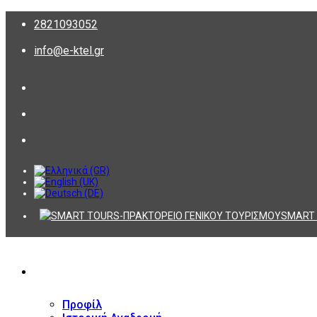
2821093052
info@e-ktel.gr
SMART 
ΕΤΑΙΡΕΙΑ
Προφίλ