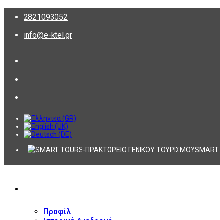
2821093052
info@e-ktel.gr
SMART 
ΕΤΑΙΡΕΙΑ
Προφίλ