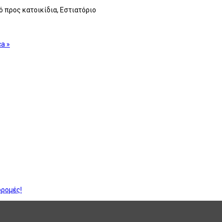
ό προς κατοικίδια, Εστιατόριο
a »
δρομές!