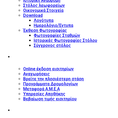
Ιστορική Αναδρομή
Στόλος λεωφορείων
Οικονομικά Στοιχεία
Download
Λογότυπα
Ημερολόγιο/Έντυπα
Έκθεση Φωτογραφίας
Φωτογραφίες Σταθμών
Ιστορικές Φωτογραφίες Στόλου
Σύγχρονος στόλος
ΥΠΗΡΕΣΙΕΣ
Online έκδοση εισιτηρίων
Αναχωρήσεις
Βρείτε την πλησιέστερη στάση
Προγράμματα Δρομολογίων
Μεταφορά Α.Μ.Ε.Α
Υπηρεσίες Αποθήκης
Βεβαίωση τιμής εισιτηρίου
ΠΛΗΡΟΦΟΡΙΕΣ