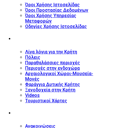
Όροι Χρήσης Ιστοσελίδας
Όροι Προστασίας Δεδομένων
Όροι Χρήσης Υπηρεσίας
Μεταφορών
Οδηγίες Χρήσης Ιστοσελίδας
ΤΟΥΡΙΣΤΙΚΟΣ ΟΔΗΓΟΣ
Λίγα λόγια για την Κρήτη
Πόλεις
Παραθαλάσσιες περιοχές
Περιοχές στην ενδοχώρα
Αρχαιολογικοί Χώροι-Μουσεία-
Μονές
Φαράγγια Δυτικής Κρήτης
Ξενοδοχεία στην Κρήτη
Videos
Τουριστικοί Χάρτες
ΝΕΑ
Ανακοινώσεις