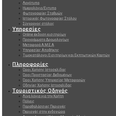
Λογότυπα
Ημερολόγιο/Εντυπα
Φωτογραφίες Σταθμών
Ιστορικές Φωτογραφίες Στόλου
Σύγχρονος στόλος
Υπηρεσίες
Online έκδοση εισιτηρίων
Προγράμματα Δρομολογίων
Μεταφορά Α.Μ.Ε.Α
Υπηρεσίες Αποθήκης
Τιμοκατάλογοι Εισιτηρίων και Εκπτωτικών Καρτών
Πληροφορίες
Όροι Χρήσης Ιστοσελίδας
Όροι Προστασίας Δεδομένων
Όροι Χρήσης Υπηρεσίας Μεταφορών
Οδηγίες Χρήσης Ιστοσελίδας
Τουριστικός Οδηγός
Λίγα λόγια για την Κρήτη
Πόλεις
Παραθαλάσσιες Περιοχές
Περιοχές στην ενδοχώρα