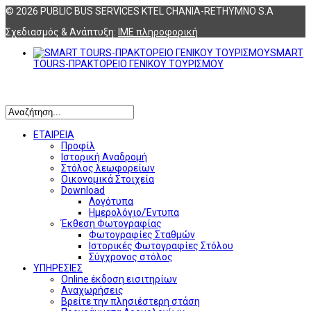
© 2026 PUBLIC BUS SERVICES KTEL CHANIA-RETHYMNO S.A
Σχεδιασμός & Ανάπτυξη:
ΙΜΕ πληροφορική
SMART
TOURS-ΠΡΑΚΤΟΡΕΙΟ ΓΕΝΙΚΟΥ ΤΟΥΡΙΣΜΟΥ
Αναζήτηση
ΕΤΑΙΡΕΙΑ
Προφίλ
Ιστορική Αναδρομή
Στόλος λεωφορείων
Οικονομικά Στοιχεία
Download
Λογότυπα
Ημερολόγιο/Έντυπα
Έκθεση Φωτογραφίας
Φωτογραφίες Σταθμών
Ιστορικές Φωτογραφίες Στόλου
Σύγχρονος στόλος
ΥΠΗΡΕΣΙΕΣ
Online έκδοση εισιτηρίων
Αναχωρήσεις
Βρείτε την πλησιέστερη στάση