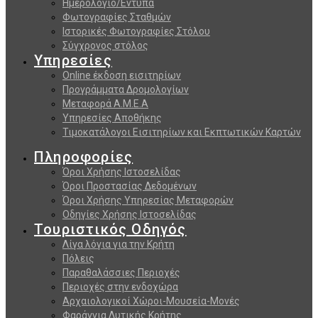
Ημερολόγιο/Εντυπα
Φωτογραφίες Σταθμών
Ιστορικές Φωτογραφίες Στόλου
Σύγχρονος στόλος
Υπηρεσίες
Online έκδοση εισιτηρίων
Προγράμματα Δρομολογίων
Μεταφορά Α.Μ.Ε.Α
Υπηρεσίες Αποθήκης
Τιμοκατάλογοι Εισιτηρίων και Εκπτωτικών Καρτών
Πληροφορίες
Όροι Χρήσης Ιστοσελίδας
Όροι Προστασίας Δεδομένων
Όροι Χρήσης Υπηρεσίας Μεταφορών
Οδηγίες Χρήσης Ιστοσελίδας
Τουριστικός Οδηγός
Λίγα λόγια για την Κρήτη
Πόλεις
Παραθαλάσσιες Περιοχές
Περιοχές στην ενδοχώρα
Αρχαιολογικοί Χώροι-Μουσεία-Μονές
Φαράγγια Δυτικής Κρήτης