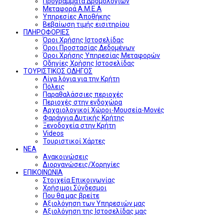
Προγράμματα Δρομολογίων
Μεταφορά Α.Μ.Ε.Α
Υπηρεσίες Αποθήκης
Βεβαίωση τιμής εισιτηρίου
ΠΛΗΡΟΦΟΡΙΕΣ
Όροι Χρήσης Ιστοσελίδας
Όροι Προστασίας Δεδομένων
Όροι Χρήσης Υπηρεσίας Μεταφορών
Οδηγίες Χρήσης Ιστοσελίδας
ΤΟΥΡΙΣΤΙΚΟΣ ΟΔΗΓΟΣ
Λίγα λόγια για την Κρήτη
Πόλεις
Παραθαλάσσιες περιοχές
Περιοχές στην ενδοχώρα
Αρχαιολογικοί Χώροι-Μουσεία-Μονές
Φαράγγια Δυτικής Κρήτης
Ξενοδοχεία στην Κρήτη
Videos
Τουριστικοί Χάρτες
ΝΕΑ
Ανακοινώσεις
Διοργανώσεις/Χορηγίες
ΕΠΙΚΟΙΝΩΝΙΑ
Στοιχεία Επικοινωνίας
Χρήσιμοι Σύνδεσμοι
Που θα μας βρείτε
Αξιολόγηση των Υπηρεσιών μας
Αξιολόγηση της Ιστοσελίδας μας