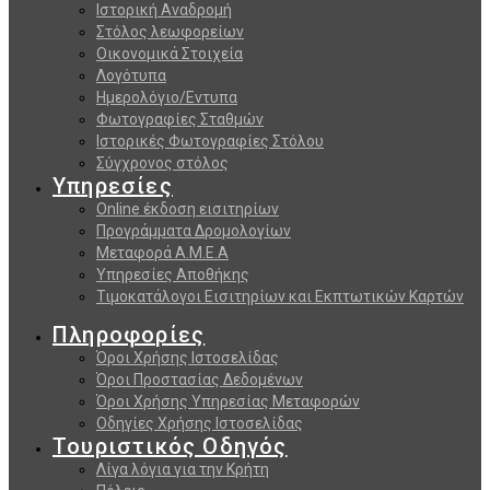
Ιστορική Αναδρομή
Στόλος λεωφορείων
Οικονομικά Στοιχεία
Λογότυπα
Ημερολόγιο/Εντυπα
Φωτογραφίες Σταθμών
Ιστορικές Φωτογραφίες Στόλου
Σύγχρονος στόλος
Υπηρεσίες
Online έκδοση εισιτηρίων
Προγράμματα Δρομολογίων
Μεταφορά Α.Μ.Ε.Α
Υπηρεσίες Αποθήκης
Τιμοκατάλογοι Εισιτηρίων και Εκπτωτικών Καρτών
Πληροφορίες
Όροι Χρήσης Ιστοσελίδας
Όροι Προστασίας Δεδομένων
Όροι Χρήσης Υπηρεσίας Μεταφορών
Οδηγίες Χρήσης Ιστοσελίδας
Τουριστικός Οδηγός
Λίγα λόγια για την Κρήτη