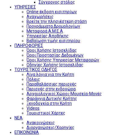
Σύγχρονος στόλος
ΥΠΗΡΕΣΙΕΣ
Online έκδοση εισιτηρίων
Αναχωρήσεις
Βρείτε την πλησιέστερη στάση
Προγράμματα Δρομολογίων
Μεταφορά Α.Μ.Ε.Α
Υπηρεσίες Αποθήκης
Βεβαίωση τιμής εισιτηρίου
ΠΛΗΡΟΦΟΡΙΕΣ
Όροι Χρήσης Ιστοσελίδας
Όροι Προστασίας Δεδομένων
Όροι Χρήσης Υπηρεσίας Μεταφορών
Οδηγίες Χρήσης Ιστοσελίδας
ΤΟΥΡΙΣΤΙΚΟΣ ΟΔΗΓΟΣ
Λίγα λόγια για την Κρήτη
Πόλεις
Παραθαλάσσιες περιοχές
Περιοχές στην ενδοχώρα
Αρχαιολογικοί Χώροι-Μουσεία-Μονές
Φαράγγια Δυτικής Κρήτης
Ξενοδοχεία στην Κρήτη
Videos
Τουριστικοί Χάρτες
ΝΕΑ
Ανακοινώσεις
Διοργανώσεις/Χορηγίες
ΕΠΙΚΟΙΝΩΝΙΑ