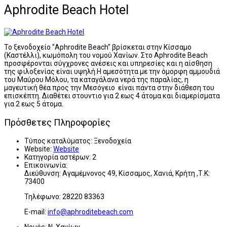
Aphrodite Beach Hotel
Το ξενοδοχείο "Aphrodite Beach" βρίσκεται στην Κίσσαμο
(Καστέλλι), κωμόπολη του νομού Χανίων. Στο Aphrodite Beach
προσφέρονται σύγχρονες ανέσεις και υπηρεσίες και η αίσθηση
της φιλοξενίας είναι υψηλή.Η αμεσότητα με την όμορφη αμμουδιά
του Μαύρου Μόλου, τα καταγάλανα νερά της παραλίας, η
μαγευτική θέα προς την Μεσόγειο είναι πάντα στην διάθεση του
επισκέπτη. Διαθέτει στουντιο για 2 εως 4 άτομα και διαμερίσματα
για 2 εως 5 άτομα.
Πρόσθετες Πληροφορίες
Τύπος καταλύματος:
Ξενοδοχεία
Website:
Website
Κατηγορία αστέρων:
2
Επικοινωνία:
Διεύθυνση: Αγαμέμνονος 49, Κίσσαμος, Χανιά, Κρήτη ,
Τ.Κ:
73400
Τηλέφωνο: 28220 83363
E-mail:
info@aphroditebeach.com
Νομός:
Ν. Χανίων