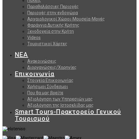
Πόλεις
Παραθαλάσσιες Περιοχές
Περιοχές στην ενδοχώρα
Αρχαιολογικοί Χώροι-Μουσεία-Μονές
Φαράγγια Δυτικής Κρήτης
Ξενοδοχεία στην Κρήτη
Videos
Τουριστικοί Χάρτες
ΝΕΑ
Ανακοινώσεις
Διοργανώσεις/Χορηγίες
Επικοινωνία
Στοιχεία Επικοινωνίας
Χρήσιμοι Σύνδεσμοι
Που θα μας βρείτε
Αξιολόγηση των Υπηρεσιών μας
Αξιολόγηση της Ιστοσελίδας μας
Smart Tours-Πρακτορείο Γενικού
Τουρισμού