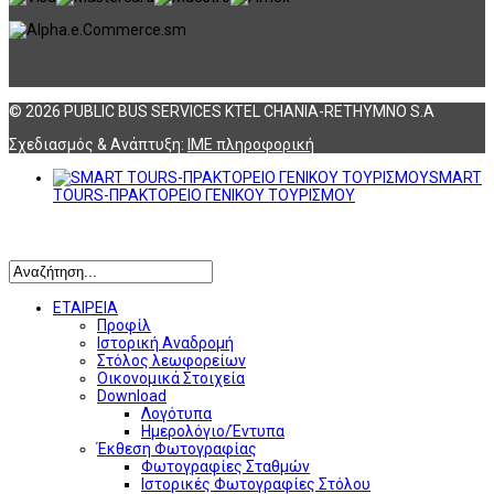
© 2026 PUBLIC BUS SERVICES KTEL CHANIA-RETHYMNO S.A
Σχεδιασμός & Ανάπτυξη:
ΙΜΕ πληροφορική
SMART
TOURS-ΠΡΑΚΤΟΡΕΙΟ ΓΕΝΙΚΟΥ ΤΟΥΡΙΣΜΟΥ
Αναζήτηση
ΕΤΑΙΡΕΙΑ
Προφίλ
Ιστορική Αναδρομή
Στόλος λεωφορείων
Οικονομικά Στοιχεία
Download
Λογότυπα
Ημερολόγιο/Έντυπα
Έκθεση Φωτογραφίας
Φωτογραφίες Σταθμών
Ιστορικές Φωτογραφίες Στόλου