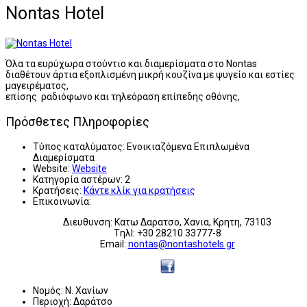
Nontas Hotel
Όλα τα ευρύχωρα στούντιο και διαμερίσματα στο Nontas
διαθέτουν άρτια εξοπλισμένη μικρή κουζίνα με ψυγείο και εστίες
μαγειρέματος,
επίσης ραδιόφωνο και τηλεόραση επίπεδης οθόνης,
Πρόσθετες Πληροφορίες
Τύπος καταλύματος:
Ενοικιαζόμενα Επιπλωμένα
Διαμερίσματα
Website:
Website
Κατηγορία αστέρων:
2
Κρατήσεις:
Κάντε κλίκ για κρατήσεις
Επικοινωνία:
Διευθυνση: Κατω Δαρατσο, Χανια, Κρητη, 73103
Tηλl: +30 28210 33777-8
Email:
nontas@nontashotels.gr
Νομός:
Ν. Χανίων
Περιοχή:
Δαράτσο