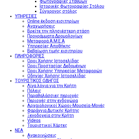
Φωτογραφίες Σταθμών
Ιστορικές Φωτογραφίες Στόλου
Σύγχρονος στόλος
ΥΠΗΡΕΣΙΕΣ
Online έκδοση εισιτηρίων
Αναχωρήσεις
Βρείτε την πλησιέστερη στάση
Προγράμματα Δρομολογίων
Μεταφορά Α.Μ.Ε.Α
Υπηρεσίες Αποθήκης
Βεβαίωση τιμής εισιτηρίου
ΠΛΗΡΟΦΟΡΙΕΣ
Όροι Χρήσης Ιστοσελίδας
Όροι Προστασίας Δεδομένων
Όροι Χρήσης Υπηρεσίας Μεταφορών
Οδηγίες Χρήσης Ιστοσελίδας
ΤΟΥΡΙΣΤΙΚΟΣ ΟΔΗΓΟΣ
Λίγα λόγια για την Κρήτη
Πόλεις
Παραθαλάσσιες περιοχές
Περιοχές στην ενδοχώρα
Αρχαιολογικοί Χώροι-Μουσεία-Μονές
Φαράγγια Δυτικής Κρήτης
Ξενοδοχεία στην Κρήτη
Videos
Τουριστικοί Χάρτες
ΝΕΑ
Ανακοινώσεις