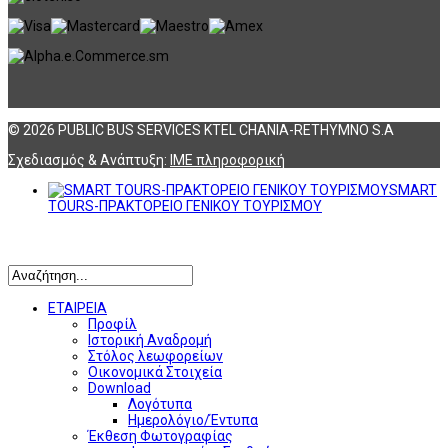
© 2026 PUBLIC BUS SERVICES KTEL CHANIA-RETHYMNO S.A
Σχεδιασμός & Ανάπτυξη:
ΙΜΕ πληροφορική
SMART
TOURS-ΠΡΑΚΤΟΡΕΙΟ ΓΕΝΙΚΟΥ ΤΟΥΡΙΣΜΟΥ
Αναζήτηση
ΕΤΑΙΡΕΙΑ
Προφίλ
Ιστορική Αναδρομή
Στόλος λεωφορείων
Οικονομικά Στοιχεία
Download
Λογότυπα
Ημερολόγιο/Έντυπα
Έκθεση Φωτογραφίας