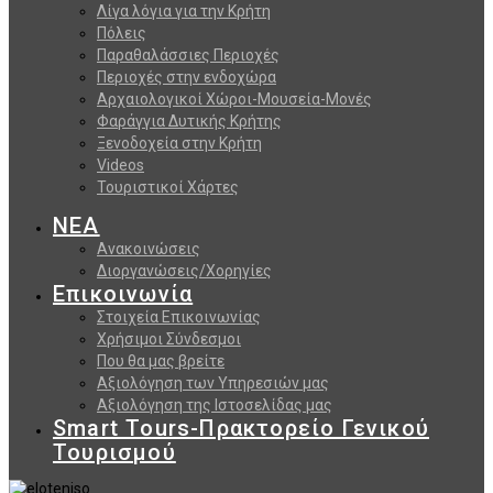
Λίγα λόγια για την Κρήτη
Πόλεις
Παραθαλάσσιες Περιοχές
Περιοχές στην ενδοχώρα
Αρχαιολογικοί Χώροι-Μουσεία-Μονές
Φαράγγια Δυτικής Κρήτης
Ξενοδοχεία στην Κρήτη
Videos
Τουριστικοί Χάρτες
ΝΕΑ
Ανακοινώσεις
Διοργανώσεις/Χορηγίες
Επικοινωνία
Στοιχεία Επικοινωνίας
Χρήσιμοι Σύνδεσμοι
Που θα μας βρείτε
Αξιολόγηση των Υπηρεσιών μας
Αξιολόγηση της Ιστοσελίδας μας
Smart Tours-Πρακτορείο Γενικού
Τουρισμού