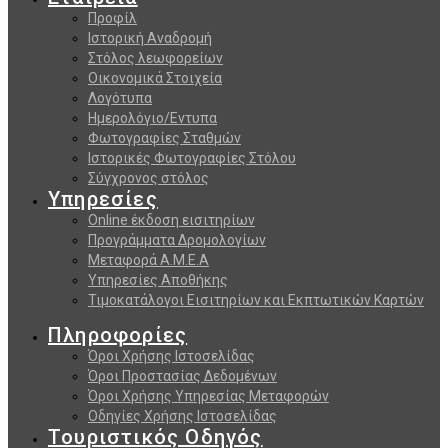
Προφίλ
Ιστορική Αναδρομή
Στόλος λεωφορείων
Οικονομικά Στοιχεία
Λογότυπα
Ημερολόγιο/Εντυπα
Φωτογραφίες Σταθμών
Ιστορικές Φωτογραφίες Στόλου
Σύγχρονος στόλος
Υπηρεσίες
Online έκδοση εισιτηρίων
Προγράμματα Δρομολογίων
Μεταφορά Α.Μ.Ε.Α
Υπηρεσίες Αποθήκης
Τιμοκατάλογοι Εισιτηρίων και Εκπτωτικών Καρτών
Πληροφορίες
Όροι Χρήσης Ιστοσελίδας
Όροι Προστασίας Δεδομένων
Όροι Χρήσης Υπηρεσίας Μεταφορών
Οδηγίες Χρήσης Ιστοσελίδας
Τουριστικός Οδηγός