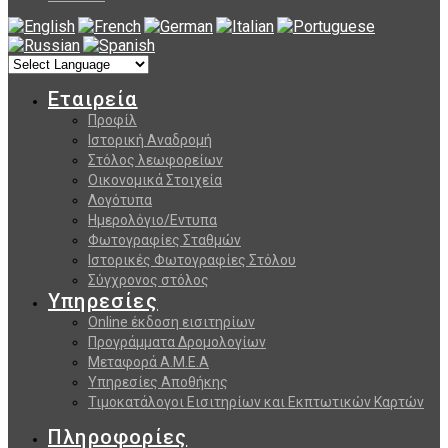
Εταιρεία
Προφίλ
Ιστορική Αναδρομή
Στόλος λεωφορείων
Οικονομικά Στοιχεία
Λογότυπα
Ημερολόγιο/Εντυπα
Φωτογραφίες Σταθμών
Ιστορικές Φωτογραφίες Στόλου
Σύγχρονος στόλος
Υπηρεσίες
Online έκδοση εισιτηρίων
Προγράμματα Δρομολογίων
Μεταφορά Α.Μ.Ε.Α
Υπηρεσίες Αποθήκης
Τιμοκατάλογοι Εισιτηρίων και Εκπτωτικών Καρτών
Πληροφορίες