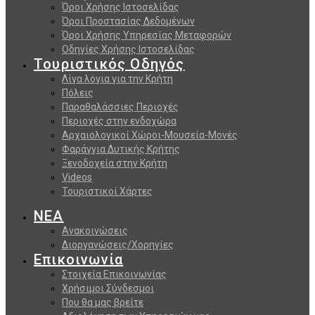
Όροι Χρήσης Ιστοσελίδας
Όροι Προστασίας Δεδομένων
Όροι Χρήσης Υπηρεσίας Μεταφορών
Οδηγίες Χρήσης Ιστοσελίδας
Τουριστικός Οδηγός
Λίγα λόγια για την Κρήτη
Πόλεις
Παραθαλάσσιες Περιοχές
Περιοχές στην ενδοχώρα
Αρχαιολογικοί Χώροι-Μουσεία-Μονές
Φαράγγια Δυτικής Κρήτης
Ξενοδοχεία στην Κρήτη
Videos
Τουριστικοί Χάρτες
ΝΕΑ
Ανακοινώσεις
Διοργανώσεις/Χορηγίες
Επικοινωνία
Στοιχεία Επικοινωνίας
Χρήσιμοι Σύνδεσμοι
Που θα μας βρείτε