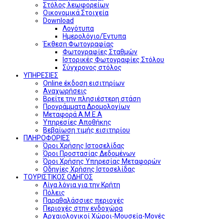
Στόλος λεωφορείων
Οικονομικά Στοιχεία
Download
Λογότυπα
Ημερολόγιο/Έντυπα
Έκθεση Φωτογραφίας
Φωτογραφίες Σταθμών
Ιστορικές Φωτογραφίες Στόλου
Σύγχρονος στόλος
ΥΠΗΡΕΣΙΕΣ
Online έκδοση εισιτηρίων
Αναχωρήσεις
Βρείτε την πλησιέστερη στάση
Προγράμματα Δρομολογίων
Μεταφορά Α.Μ.Ε.Α
Υπηρεσίες Αποθήκης
Βεβαίωση τιμής εισιτηρίου
ΠΛΗΡΟΦΟΡΙΕΣ
Όροι Χρήσης Ιστοσελίδας
Όροι Προστασίας Δεδομένων
Όροι Χρήσης Υπηρεσίας Μεταφορών
Οδηγίες Χρήσης Ιστοσελίδας
ΤΟΥΡΙΣΤΙΚΟΣ ΟΔΗΓΟΣ
Λίγα λόγια για την Κρήτη
Πόλεις
Παραθαλάσσιες περιοχές
Περιοχές στην ενδοχώρα
Αρχαιολογικοί Χώροι-Μουσεία-Μονές