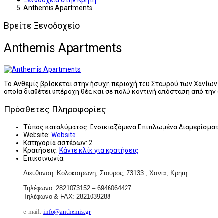
Ξενοδοχεία στην Κρήτη
Anthemis Apartments
Βρείτε Ξενοδοχείο
Anthemis Apartments
Το Ανθεμίς βρίσκεται στην ήσυχη περιοχή του Σταυρού των Χανίων 
οποία διαθέτει υπέροχη θέα και σε πολύ κοντινή απόσταση από την
Πρόσθετες Πληροφορίες
Τύπος καταλύματος:
Ενοικιαζόμενα Επιπλωμένα Διαμερίσμα
Website:
Website
Κατηγορία αστέρων:
2
Κρατήσεις:
Κάντε κλίκ για κρατήσεις
Επικοινωνία:
Διευθυνση: Κολοκοτρωνη, Σταυρος, 73133 , Χανια, Κρητη
Τηλέφωνο: 2821073152 – 6946064427
Τηλέφωνο & FAX: 2821039288
e-mail:
info@anthemis.gr