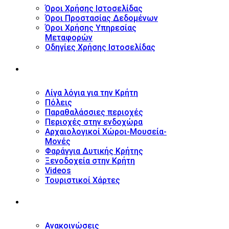
Όροι Χρήσης Ιστοσελίδας
Όροι Προστασίας Δεδομένων
Όροι Χρήσης Υπηρεσίας
Μεταφορών
Οδηγίες Χρήσης Ιστοσελίδας
ΤΟΥΡΙΣΤΙΚΟΣ ΟΔΗΓΟΣ
Λίγα λόγια για την Κρήτη
Πόλεις
Παραθαλάσσιες περιοχές
Περιοχές στην ενδοχώρα
Αρχαιολογικοί Χώροι-Μουσεία-
Μονές
Φαράγγια Δυτικής Κρήτης
Ξενοδοχεία στην Κρήτη
Videos
Τουριστικοί Χάρτες
ΝΕΑ
Ανακοινώσεις