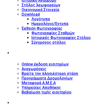
Ιστορική Αναδρομή
Στόλος λεωφορείων
Οικονομικά Στοιχεία
Download
Λογότυπα
Ημερολόγιο/Έντυπα
Έκθεση Φωτογραφίας
Φωτογραφίες Σταθμών
Ιστορικές Φωτογραφίες Στόλου
Σύγχρονος στόλος
ΥΠΗΡΕΣΙΕΣ
Online έκδοση εισιτηρίων
Αναχωρήσεις
Βρείτε την πλησιέστερη στάση
Προγράμματα Δρομολογίων
Μεταφορά Α.Μ.Ε.Α
Υπηρεσίες Αποθήκης
Βεβαίωση τιμής εισιτηρίου
ΠΛΗΡΟΦΟΡΙΕΣ