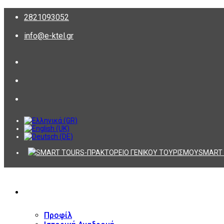
2821093052
info@e-ktel.gr
SMART 
ΕΤΑΙΡΕΙΑ
Προφίλ